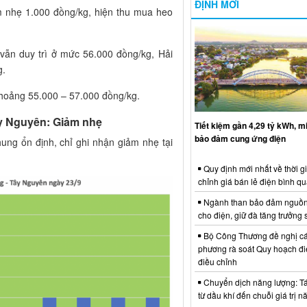
ĐỊNH MỚI
m nhẹ 1.000 đồng/kg, hiện thu mua heo
 vẫn duy trì ở mức 56.000 đồng/kg, Hải
g.
hoảng 55.000 – 57.000 đồng/kg.
ây Nguyên: Giảm nhẹ
Tiết kiệm gần 4,29 tỷ kWh, 
bảo đảm cung ứng điện
ung ổn định, chỉ ghi nhận giảm nhẹ tại
Quy định mới nhất về thời g
chỉnh giá bán lẻ điện bình q
Ngành than bảo đảm nguồn
cho điện, giữ đà tăng trưởng 
Bộ Công Thương đề nghị cá
phương rà soát Quy hoạch điệ
điều chỉnh
Chuyển dịch năng lượng: Tái
từ dầu khí đến chuỗi giá trị 