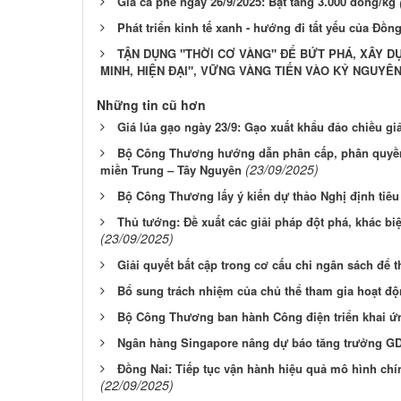
Giá cà phê ngày 26/9/2025: Bật tăng 3.000 đồng/kg
Phát triển kinh tế xanh - hướng đi tất yếu của Đồn
TẬN DỤNG "THỜI CƠ VÀNG" ĐỂ BỨT PHÁ, XÂY D
MINH, HIỆN ĐẠI", VỮNG VÀNG TIẾN VÀO KỶ NGUYÊN
Những tin cũ hơn
Giá lúa gạo ngày 23/9: Gạo xuất khẩu đảo chiều g
Bộ Công Thương hướng dẫn phân cấp, phân quyền
(23/09/2025)
miền Trung – Tây Nguyên
Bộ Công Thương lấy ý kiến dự thảo Nghị định tiêu
Thủ tướng: Đề xuất các giải pháp đột phá, khác biệ
(23/09/2025)
Giải quyết bất cập trong cơ cấu chi ngân sách để 
Bổ sung trách nhiệm của chủ thể tham gia hoạt độ
Bộ Công Thương ban hành Công điện triển khai 
Ngân hàng Singapore nâng dự báo tăng trưởng GD
Đồng Nai: Tiếp tục vận hành hiệu quả mô hình ch
(22/09/2025)