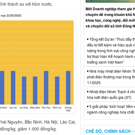
ỉnh thành so với hôm trước.
Mời Doanh nghiệp tham gia H
chuyên đề trong khuôn khổ 
khoa học, công nghệ, đổi mới
và chuyển đổi số tỉnh Đồng N
Tổng kết Dự án “Thúc đẩy th
đầu tư tiết kiệm và hiệu quả 
lượng trong lĩnh vực công ng
trợ thực hiện Kế hoạch hành
trưởng xanh Việt Nam”
Nhà máy nhiệt điện Nhơn Tr
phát điện thương mại trong t
11/2025
Nhiệt điện Nhơn Trạch 4 chí
hòa lưới điện quốc gia (XT)
5 giải pháp ‘kích hoạt’ tiềm
ngành công nghiệp hóa chất 
hái Nguyên, Bắc Ninh, Hà Nội, Lào Cai,
đồng/kg, giảm 1.000 đồng/kg.
CHẾ ĐỘ, CHÍNH SÁCH -