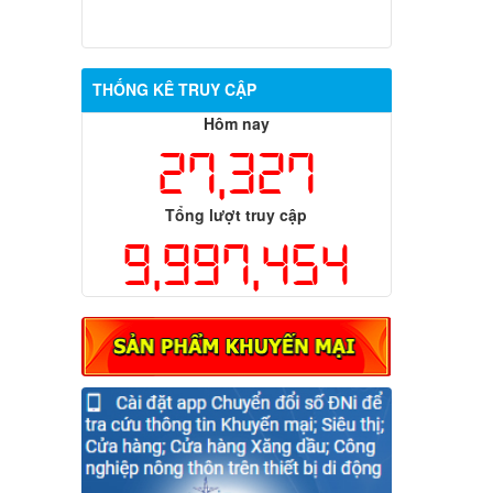
THỐNG KÊ TRUY CẬP
Hôm nay
27,327
Tổng lượt truy cập
9,997,454