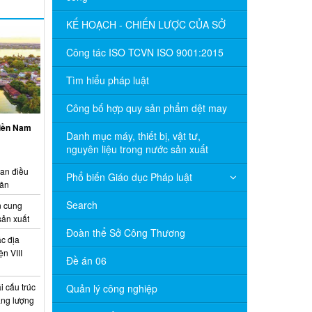
KẾ HOẠCH - CHIẾN LƯỢC CỦA SỞ
Công tác ISO TCVN ISO 9001:2015
Tìm hiểu pháp luật
Công bố hợp quy sản phẩm dệt may
miền Nam
Danh mục máy, thiết bị, vật tư,
nguyên liệu trong nước sản xuất
ian điều
Phổ biến Giáo dục Pháp luật
uân
Search
 cung
sản xuất
Đoàn thể Sở Công Thương
c địa
n VIII
Đề án 06
 cấu trúc
Quản lý công nghiệp
năng lượng