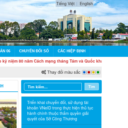
Tiếng Việt
English
ÁN 06
CHUYỂN ĐỔI SỐ
CÁC HIỆP ĐỊNH
80 năm Cách mạng tháng Tám và Quốc khánh 2/9
Thay đổi màu sắc
NH
Tìm
Triển khai chuyển đổi, sử dụng tài
khoản VNeID trong thực hiện thủ tục
hành chính thuộc thẩm quyền giải
quyết của Sở Công Thương