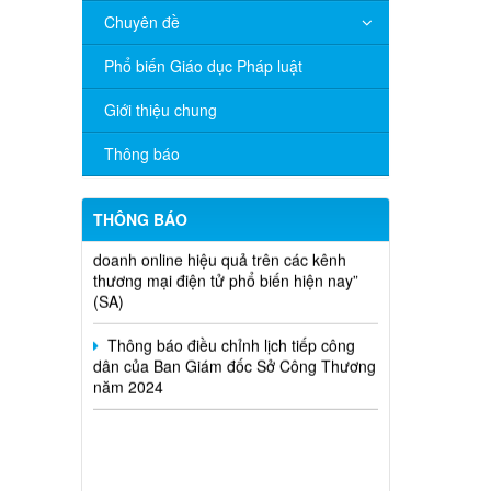
V/v đề nghị báo cáo hệ thống phân
Chuyên đề
phối, nhãn hiệu hàng hóa và hoạt động
mua bán khí trên địa bàn tỉnh năm 2025
Phổ biến Giáo dục Pháp luật
(nhắc lần 2).
Giới thiệu chung
Thông báo bán thanh lý tài sản công
theo hình thức chỉ định
Thông báo
Thông báo lựa chọn nhà thầu thực
hiện gói thầu: “tổ chức tập huấn kinh
THÔNG BÁO
doanh online hiệu quả trên các kênh
thương mại điện tử phổ biến hiện nay”
(SA)
Thông báo điều chỉnh lịch tiếp công
dân của Ban Giám đốc Sở Công Thương
năm 2024