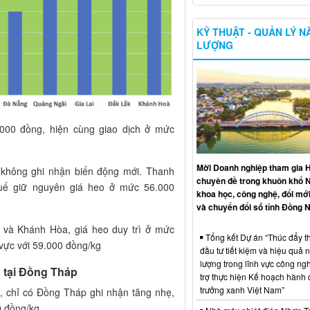
KỸ THUẬT - QUẢN LÝ 
LƯỢNG
000 đồng, hiện cùng giao dịch ở mức
Mời Doanh nghiệp tham gia H
i không ghi nhận biến động mới. Thanh
chuyên đề trong khuôn khổ 
Huế giữ nguyên giá heo ở mức 56.000
khoa học, công nghệ, đổi mới
và chuyển đổi số tỉnh Đồng N
 và Khánh Hòa, giá heo duy trì ở mức
Tổng kết Dự án “Thúc đẩy th
vực với 59.000 đồng/kg
đầu tư tiết kiệm và hiệu quả 
lượng trong lĩnh vực công ng
g tại Đồng Tháp
trợ thực hiện Kế hoạch hành
trưởng xanh Việt Nam”
, chỉ có Đồng Tháp ghi nhận tăng nhẹ,
0 đồng/kg.