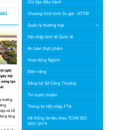
Chỉ đạo điều hành
NĂNG
Chương trình bình ổn giá - XTTM
Quản lý thương mại
Hội nhập kinh tế Quốc tế
An toàn thực phẩm
Hoạt động Ngành
ội nghị
Điện năng
Ngày hội
 sáng tạo
Đảng bộ Sở Công Thương
ai
Tin tuyên truyền
ị trường
năng
Thông tin Hội nhập FTA
hiệp và hỗ
 động tăng
Hệ thống tài liệu theo TCVN ISO
9001:2015