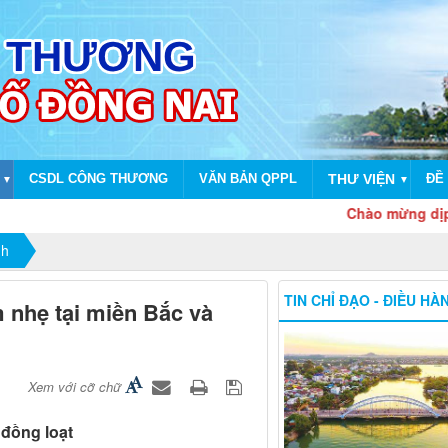
CSDL CÔNG THƯƠNG
VĂN BẢN QPPL
THƯ VIỆN
ĐỀ 
▼
▼
Chào mừng dịp kỷ niệm 
nh
TIN CHỈ ĐẠO - ĐIỀU HÀ
m nhẹ tại miền Bắc và
Xem với cỡ chữ
 đồng loạt