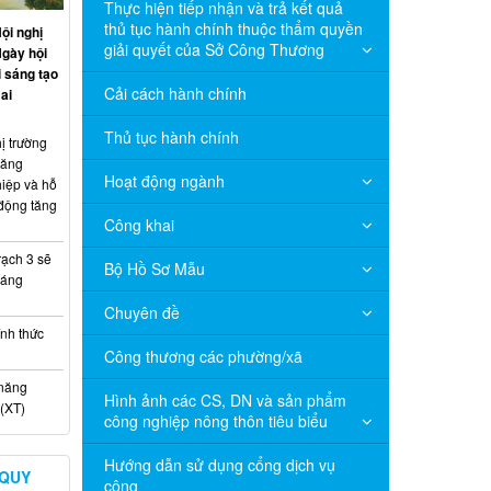
Thực hiện tiếp nhận và trả kết quả
thủ tục hành chính thuộc thẩm quyền
ội nghị
giải quyết của Sở Công Thương
Ngày hội
 sáng tạo
Cải cách hành chính
ai
Thủ tục hành chính
ị trường
năng
Hoạt động ngành
hiệp và hỗ
 động tăng
Công khai
ạch 3 sẽ
Bộ Hồ Sơ Mẫu
háng
Chuyên đề
nh thức
Công thương các phường/xã
 năng
Hình ảnh các CS, DN và sản phẩm
(XT)
công nghiệp nông thôn tiêu biểu
Hướng dẫn sử dụng cổng dịch vụ
 QUY
công