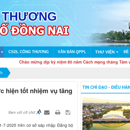
CSDL CÔNG THƯƠNG
VĂN BẢN QPPL
THƯ VIỆN
ĐỀ 
▼
▼
Chào mừng dịp kỷ niệm 80 năm Cách mạng tháng Tám và Quốc 
nh
TIN CHỈ ĐẠO - ĐIỀU HÀ
c hiện tốt nhiệm vụ tăng
Xem với cỡ chữ
1-7-2025 trên cơ sở sáp nhập Đảng bộ