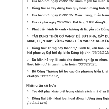
Giá heo hơi ngày 25/9/2025: Giảm mạnh tại miền 
Đồng Nai sẽ xây dựng bản quy hoạch mang tính đột
Giá heo hơi ngày 26/9/2025: Miền Trung, miền Na
Giá cà phê ngày 26/9/2025: Bật tăng 3.000 đồng/kg
Phát triển kinh tế xanh - hướng đi tất yếu của Đồn
TẬN DỤNG "THỜI CƠ VÀNG" ĐỂ BỨT PHÁ, XÂY D
MINH, HIỆN ĐẠI", VỮNG VÀNG TIẾN VÀO KỶ NGUYÊN
Đồng Nai: Trưng bày thành tựu kinh tế, văn hóa - 
(29/09/202
Nai phục vụ Đại hội đại biểu Đảng bộ tỉnh
Dự kiến hỗ trợ lãi suất cho doanh nghiệp tư nhân
(30/09/2025)
thực hiện dự án xanh, tuần hoàn
Bộ Công Thương hỗ trợ các địa phương triển khai
(30/09/2025)
eCoSys
Những tin cũ hơn
Tạo đột phá, khác biệt trong chính sách nhà ở và t
Đồng Nai triển khai loạt hoạt động hưởng ứng Ng
(23/09/2025)