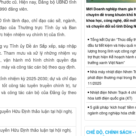
Phước cũ. Hiện nay, Đảng bộ UBND tỉnh
.990 đảng viên.
Mời Doanh nghiệp tham gia H
chuyên đề trong khuôn khổ 
 tỉnh lãnh đạo, chỉ đạo các sở, ngành,
khoa học, công nghệ, đổi mới
và chuyển đổi số tỉnh Đồng N
 đạo của Thường trực Tỉnh ủy và Ban
 hiện nhiệm vụ chính trị của tỉnh.
Tổng kết Dự án “Thúc đẩy th
đầu tư tiết kiệm và hiệu quả 
g vụ Tỉnh ủy Đề án Sắp xếp, sáp nhập
lượng trong lĩnh vực công ng
ớc. Tham mưu và xử lý những nhiệm vụ
trợ thực hiện Kế hoạch hành
g, vận hành mô hình chính quyền địa
trưởng xanh Việt Nam”
ộ máy và công tác cán bộ theo quy định.
Nhà máy nhiệt điện Nhơn Tr
phát điện thương mại trong t
tỉnh nhiệm kỳ 2025-2030; dự và chỉ đạo
11/2025
ốt công tác tuyên truyền chính trị, tư
y và công tác cán bộ của Đảng ủy theo
Nhiệt điện Nhơn Trạch 4 chí
hòa lưới điện quốc gia (XT)
5 giải pháp ‘kích hoạt’ tiềm
ngành công nghiệp hóa chất 
uyễn Hữu Định thảo luận tại hội nghị.
CHẾ ĐỘ, CHÍNH SÁCH -