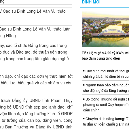
ằng
ĐỊNH MỚI
ao su Bình Long Lê Văn Vui thảo luận
ương Hằng
nay, các tổ chức Đảng trong các trung
 dục và Đào tạo, để thuận tiện trong
Tiết kiệm gần 4,29 tỷ kWh, 
bảo đảm cung ứng điện
ảng trong các trung tâm giáo dục nghề
Quy định mới nhất về thời g
h đạo, chỉ đạo các đơn vị thực hiện tốt
chỉnh giá bán lẻ điện bình q
 hiệu lực, hiệu quả và các nhiệm vụ còn
Ngành than bảo đảm nguồn
cho điện, giữ đà tăng trưởng 
Bộ Công Thương đề nghị cá
ên trách Đảng ủy UBND tỉnh Phạm Thụy
phương rà soát Quy hoạch điệ
ng bộ UBND tỉnh tiếp tục lãnh đạo, chỉ
điều chỉnh
 việc lãnh đạo tăng trưởng kinh tế GRDP
Chuyển dịch năng lượng: Tái
n tư tưởng của cán bộ, đảng viên, công
từ dầu khí đến chuỗi giá trị 
 mưu Ban Thường vụ Đảng ủy UBND tỉnh