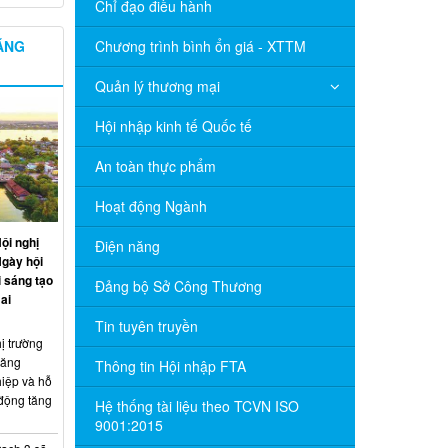
Chỉ đạo điều hành
NĂNG
Chương trình bình ổn giá - XTTM
Quản lý thương mại
Hội nhập kinh tế Quốc tế
An toàn thực phẩm
Hoạt động Ngành
ội nghị
Điện năng
Ngày hội
 sáng tạo
Đảng bộ Sở Công Thương
ai
Tin tuyên truyền
ị trường
năng
Thông tin Hội nhập FTA
hiệp và hỗ
 động tăng
Hệ thống tài liệu theo TCVN ISO
9001:2015