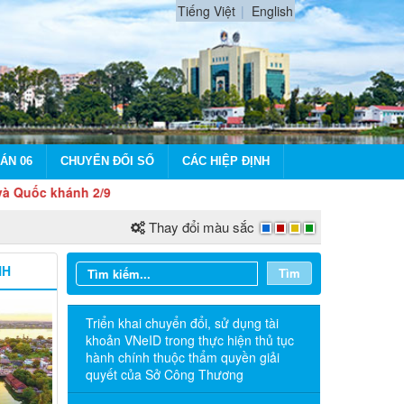
Tiếng Việt
English
ÁN 06
CHUYỂN ĐỔI SỐ
CÁC HIỆP ĐỊNH
khánh 2/9
Thay đổi màu sắc
NH
Tìm
Triển khai chuyển đổi, sử dụng tài
khoản VNeID trong thực hiện thủ tục
hành chính thuộc thẩm quyền giải
quyết của Sở Công Thương