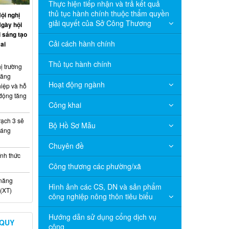
Thực hiện tiếp nhận và trả kết quả
thủ tục hành chính thuộc thẩm quyền
ội nghị
giải quyết của Sở Công Thương
Ngày hội
 sáng tạo
Cải cách hành chính
ai
Thủ tục hành chính
ị trường
năng
Hoạt động ngành
hiệp và hỗ
 động tăng
Công khai
ạch 3 sẽ
Bộ Hồ Sơ Mẫu
háng
Chuyên đề
nh thức
Công thương các phường/xã
 năng
Hình ảnh các CS, DN và sản phẩm
(XT)
công nghiệp nông thôn tiêu biểu
Hướng dẫn sử dụng cổng dịch vụ
 QUY
công