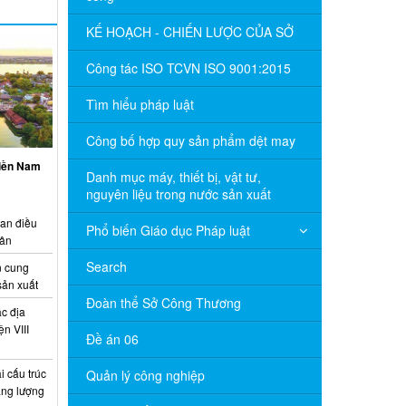
KẾ HOẠCH - CHIẾN LƯỢC CỦA SỞ
Công tác ISO TCVN ISO 9001:2015
Tìm hiểu pháp luật
Công bố hợp quy sản phẩm dệt may
miền Nam
Danh mục máy, thiết bị, vật tư,
nguyên liệu trong nước sản xuất
ian điều
Phổ biến Giáo dục Pháp luật
uân
Search
 cung
sản xuất
Đoàn thể Sở Công Thương
c địa
n VIII
Đề án 06
 cấu trúc
Quản lý công nghiệp
năng lượng