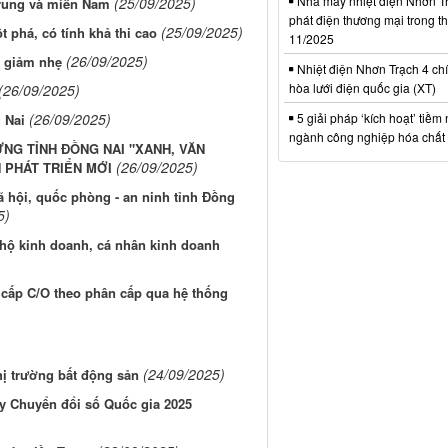
Nhà máy nhiệt điện Nhơn Tr
(25/09/2025)
Trung và miền Nam
phát điện thương mại trong t
(25/09/2025)
 phá, có tính khả thi cao
11/2025
(26/09/2025)
m giảm nhẹ
Nhiệt điện Nhơn Trạch 4 chí
hòa lưới điện quốc gia (XT)
(26/09/2025)
5 giải pháp ‘kích hoạt’ tiềm
(26/09/2025)
g Nai
ngành công nghiệp hóa chất 
ỰNG TỈNH ĐỒNG NAI "XANH, VĂN
(26/09/2025)
 PHÁT TRIỂN MỚI
xã hội, quốc phòng - an ninh tỉnh Đồng
5)
, hộ kinh doanh, cá nhân kinh doanh
 cấp C/O theo phân cấp qua hệ thống
(24/09/2025)
hị trường bất động sản
ày Chuyển đổi số Quốc gia 2025