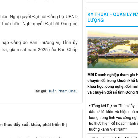
KỸ THUẬT - QUẢN LÝ 
 hiện Nghị quyết Đại hội Đảng bộ UBND
LƯỢNG
 thực hiện Nghị quyết Đại hội Đảng bộ
kết nạp Đảng do Ban Thường vụ Tỉnh ủy
m tra, giám sát năm 2025 của Ban Chấp
Mời Doanh nghiệp tham gia H
chuyên đề trong khuôn khổ 
khoa học, công nghệ, đổi mới
Tác giả:
Tuấn Phạm Châu
và chuyển đổi số tỉnh Đồng N
Tổng kết Dự án “Thúc đẩy th
đầu tư tiết kiệm và hiệu quả 
lượng trong lĩnh vực công ng
trợ thực hiện Kế hoạch hành
 thúc đẩy xuất khẩu, phát triển thị
trưởng xanh Việt Nam”