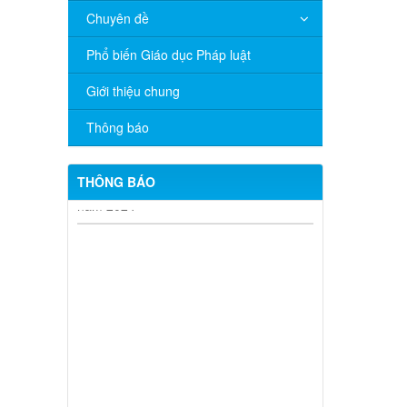
Chuyên đề
Phổ biến Giáo dục Pháp luật
Giới thiệu chung
Thông báo
THÔNG BÁO
V/v đề nghị báo cáo hệ thống phân
phối, nhãn hiệu hàng hóa và hoạt động
mua bán khí trên địa bàn tỉnh năm 2025
(nhắc lần 2).
Thông báo bán thanh lý tài sản công
theo hình thức chỉ định
Thông báo lựa chọn nhà thầu thực
hiện gói thầu: “tổ chức tập huấn kinh
doanh online hiệu quả trên các kênh