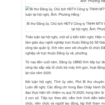
Ảnh: Phương H
Bí thư Đảng ủy, Chủ tịch HĐTV Công ty TNHH MTV C
tại hội nghị. Ảnh: Ph
Thảo luận tại hội nghị, một số ý kiến kiến nghị: Hiện 
tâm giáo dục nghề nghiệp trực thuộc Đảng bộ Sở Giáo
công tác quản lý, tỉnh nên xem xét chuyển tổ chức Đ
nghiệp về trực thuộc Đảng ủy xã, phường.
Từ nay đến cuối năm, Đảng ủy UBND tỉnh tiếp tục lãn
công tác sắp xếp tổ chức bộ máy tinh gọn, hoạt động
lại của năm 2025.
Kết luận hội nghị, Tỉnh ủy viên, Phó Bí thư chuy
Luân đề nghị: Các đồng chí trong Ban Chấp hành Đả
đạo thực hiện tốt nhiệm vụ quý IV-2025; trọng tâm là
2 con số. Tiếp tục theo dõi, nắm tình hình diễn biế
chức, viên chức và người lao động, kịp thời tham