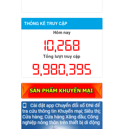
thương mại điện tử phổ biến hiện nay”
(SA)
Thông báo điều chỉnh lịch tiếp công
THỐNG KÊ TRUY CẬP
dân của Ban Giám đốc Sở Công Thương
năm 2024
Hôm nay
10,268
Tổng lượt truy cập
9,980,395