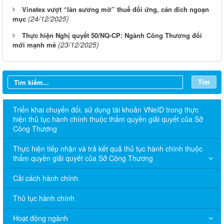
Vinatex vượt “làn sương mờ” thuế đối ứng, cán đích ngoạn
(24/12/2025)
mục
Thực hiện Nghị quyết 50/NQ-CP: Ngành Công Thương đổi
(23/12/2025)
mới mạnh mẽ
Tìm
Triển khai chuyển đổi, sử dụng tài khoản VNeID trong thực
hiện thủ tục hành chính thuộc thẩm quyền giải quyết của Sở
Công Thương
Thực hiện tiếp nhận và trả kết quả thủ tục hành chính thuộc
thẩm quyền giải quyết của Sở Công Thương
Cải cách hành chính
Thủ tục hành chính
Hoạt động ngành