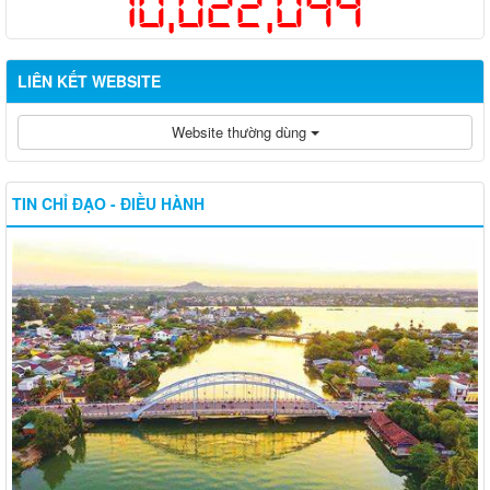
10,022,044
LIÊN KẾT WEBSITE
Website thường dùng
TIN CHỈ ĐẠO - ĐIỀU HÀNH