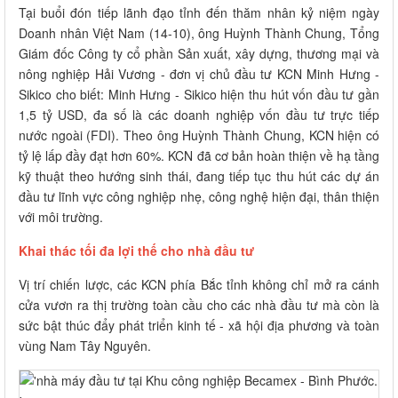
Tại buổi đón tiếp lãnh đạo tỉnh đến thăm nhân kỷ niệm ngày
Doanh nhân Việt Nam (14-10), ông Huỳnh Thành Chung, Tổng
Giám đốc Công ty cổ phần Sản xuất, xây dựng, thương mại và
nông nghiệp Hải Vương - đơn vị chủ đầu tư KCN Minh Hưng -
Sikico cho biết: Minh Hưng - Sikico hiện thu hút vốn đầu tư gần
1,5 tỷ USD, đa số là các doanh nghiệp vốn đầu tư trực tiếp
nước ngoài (FDI). Theo ông Huỳnh Thành Chung, KCN hiện có
tỷ lệ lấp đầy đạt hơn 60%. KCN đã cơ bản hoàn thiện về hạ tầng
kỹ thuật theo hướng sinh thái, đang tiếp tục thu hút các dự án
đầu tư lĩnh vực công nghiệp nhẹ, công nghệ hiện đại, thân thiện
với môi trường.
Khai thác tối đa lợi thế cho nhà đầu tư
Vị trí chiến lược, các KCN phía Bắc tỉnh không chỉ mở ra cánh
cửa vươn ra thị trường toàn cầu cho các nhà đầu tư mà còn là
sức bật thúc đẩy phát triển kinh tế - xã hội địa phương và toàn
vùng Nam Tây Nguyên.