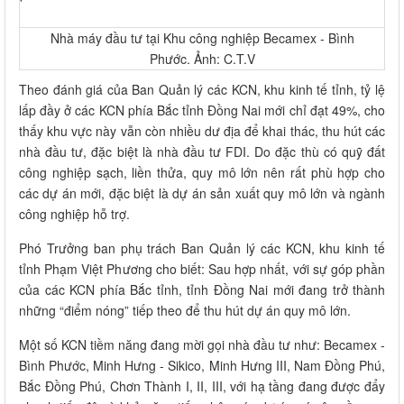
Nhà máy đầu tư tại Khu công nghiệp Becamex - Bình
Phước. Ảnh: C.T.V
Theo đánh giá của Ban Quản lý các KCN, khu kinh tế tỉnh, tỷ lệ
lấp đầy ở các KCN phía Bắc tỉnh Đồng Nai mới chỉ đạt 49%, cho
thấy khu vực này vẫn còn nhiều dư địa để khai thác, thu hút các
nhà đầu tư, đặc biệt là nhà đầu tư FDI. Do đặc thù có quỹ đất
công nghiệp sạch, liền thửa, quy mô lớn nên rất phù hợp cho
các dự án mới, đặc biệt là dự án sản xuất quy mô lớn và ngành
công nghiệp hỗ trợ.
Phó Trưởng ban phụ trách Ban Quản lý các KCN, khu kinh tế
tỉnh Phạm Việt Phương cho biết: Sau hợp nhất, với sự góp phần
của các KCN phía Bắc tỉnh, tỉnh Đồng Nai mới đang trở thành
những “điểm nóng” tiếp theo để thu hút dự án quy mô lớn.
Một số KCN tiềm năng đang mời gọi nhà đầu tư như: Becamex -
Bình Phước, Minh Hưng - Sikico, Minh Hưng III, Nam Đồng Phú,
Bắc Đồng Phú, Chơn Thành I, II, III, với hạ tầng đang được đẩy