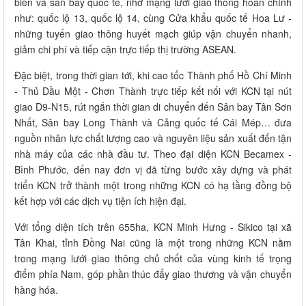
biển và sân bay quốc tế, nhờ mạng lưới giao thông hoàn chỉnh
như: quốc lộ 13, quốc lộ 14, cùng Cửa khẩu quốc tế Hoa Lư -
những tuyến giao thông huyết mạch giúp vận chuyển nhanh,
giảm chi phí và tiếp cận trực tiếp thị trường ASEAN.
Đặc biệt, trong thời gian tới, khi cao tốc Thành phố Hồ Chí Minh
- Thủ Dầu Một - Chơn Thành trực tiếp kết nối với KCN tại nút
giao D9-N15, rút ngắn thời gian di chuyển đến Sân bay Tân Sơn
Nhất, Sân bay Long Thành và Cảng quốc tế Cái Mép… đưa
nguồn nhân lực chất lượng cao và nguyên liệu sản xuất đến tận
nhà máy của các nhà đầu tư. Theo đại diện KCN Becamex -
Bình Phước, đến nay đơn vị đã từng bước xây dựng và phát
triển KCN trở thành một trong những KCN có hạ tầng đồng bộ
kết hợp với các dịch vụ tiện ích hiện đại.
Với tổng diện tích trên 655ha, KCN Minh Hưng - Sikico tại xã
Tân Khai, tỉnh Đồng Nai cũng là một trong những KCN nằm
trong mạng lưới giao thông chủ chốt của vùng kinh tế trọng
điểm phía Nam, góp phần thúc đẩy giao thương và vận chuyển
hàng hóa.