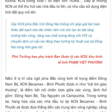
655ha; KCN Đồng Xoài I có diện tích 163ha… Đây là những
KCN có thể thu hút các nhà đầu tư lớn, có nhu cầu sử dụng diện
tích đất quy mô lớn.
Các KCN phía Bắc tỉnh Đồng Nai không chỉ giúp giải bài toán
thiếu đất sạch kéo dài nhiều năm mà còn tạo dư địa tăng
trưởng bền vững, nâng cao chất lượng dòng vốn FDI và
chuyển dịch cơ cấu lao động theo hướng kỹ thuật cao tại Đồng
Nai trong thời gian tới.
Phó Trưởng ban phụ trách Ban Quản lý các KCN, khu kinh
tế tỉnh PHẠM VIỆT PHƯƠNG
Nằm ở vị trí cửa ngõ phía Bắc vùng kinh tế trọng điểm Đông
Nam Bộ, KCN Becamex - Bình Phước được ví như “trái tim giao
thương”, là điểm kết nối chiến lược giữa các vùng, lãnh thổ
gồm: Đông Nam Bộ, Tây Nguyên và Campuchia. Trong tương
lai, hàng hóa của các nhà đầu tư tại KCN Becamex - Bình
Phước sẽ được đưa thẳng đến các trung tâm công nghiệp, cảng