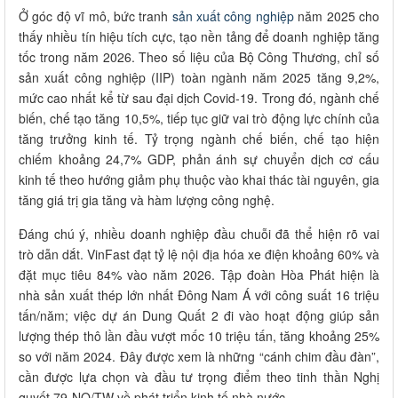
Ở góc độ vĩ mô, bức tranh
sản xuất công nghiệp
năm 2025 cho
thấy nhiều tín hiệu tích cực, tạo nền tảng để doanh nghiệp tăng
tốc trong năm 2026. Theo số liệu của Bộ Công Thương, chỉ số
sản xuất công nghiệp (IIP) toàn ngành năm 2025 tăng 9,2%,
mức cao nhất kể từ sau đại dịch Covid-19. Trong đó, ngành chế
biến, chế tạo tăng 10,5%, tiếp tục giữ vai trò động lực chính của
tăng trưởng kinh tế. Tỷ trọng ngành chế biến, chế tạo hiện
chiếm khoảng 24,7% GDP, phản ánh sự chuyển dịch cơ cấu
kinh tế theo hướng giảm phụ thuộc vào khai thác tài nguyên, gia
tăng giá trị gia tăng và hàm lượng công nghệ.
Đáng chú ý, nhiều doanh nghiệp đầu chuỗi đã thể hiện rõ vai
trò dẫn dắt. VinFast đạt tỷ lệ nội địa hóa xe điện khoảng 60% và
đặt mục tiêu 84% vào năm 2026. Tập đoàn Hòa Phát hiện là
nhà sản xuất thép lớn nhất Đông Nam Á với công suất 16 triệu
tấn/năm; việc dự án Dung Quất 2 đi vào hoạt động giúp sản
lượng thép thô lần đầu vượt mốc 10 triệu tấn, tăng khoảng 25%
so với năm 2024. Đây được xem là những “cánh chim đầu đàn”,
cần được lựa chọn và đầu tư trọng điểm theo tinh thần Nghị
quyết 79-NQ/TW về phát triển kinh tế nhà nước.