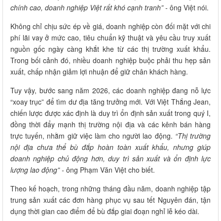
chính cao, doanh nghiệp Việt rất khó cạnh tranh” -
ông Việt nói.
Không chỉ chịu sức ép về giá, doanh nghiệp còn đối mặt với chi
phí lãi vay ở mức cao, tiêu chuẩn kỹ thuật và yêu cầu truy xuất
nguồn gốc ngày càng khắt khe từ các thị trường xuất khẩu.
Trong bối cảnh đó, nhiều doanh nghiệp buộc phải thu hẹp sản
xuất, chấp nhận giảm lợi nhuận để giữ chân khách hàng.
Tuy vậy, bước sang năm 2026, các doanh nghiệp đang nỗ lực
“xoay trục” để tìm dư địa tăng trưởng mới. Với Việt Thắng Jean,
chiến lược được xác định là duy trì ổn định sản xuất trong quý I,
đồng thời đẩy mạnh thị trường nội địa và các kênh bán hàng
trực tuyến, nhằm giữ việc làm cho người lao động.
“Thị trường
nội địa chưa thể bù đắp hoàn toàn xuất khẩu, nhưng giúp
doanh nghiệp chủ động hơn, duy trì sản xuất và ổn định lực
lượng lao động” -
ông Phạm Văn Việt cho biết.
Theo kế hoạch, trong những tháng đầu năm, doanh nghiệp tập
trung sản xuất các đơn hàng phục vụ sau tết Nguyên đán, tận
dụng thời gian cao điểm để bù đắp giai đoạn nghỉ lễ kéo dài.