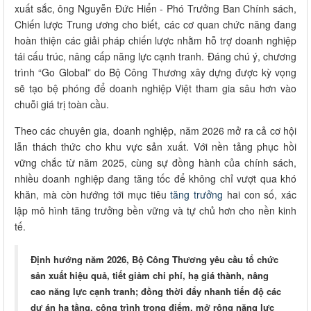
xuất sắc, ông Nguyễn Đức Hiển - Phó Trưởng Ban Chính sách,
Chiến lược Trung ương cho biết, các cơ quan chức năng đang
hoàn thiện các giải pháp chiến lược nhằm hỗ trợ doanh nghiệp
tái cấu trúc, nâng cấp năng lực cạnh tranh. Đáng chú ý, chương
trình “Go Global” do Bộ Công Thương xây dựng được kỳ vọng
sẽ tạo bệ phóng để doanh nghiệp Việt tham gia sâu hơn vào
chuỗi giá trị toàn cầu.
Theo các chuyên gia, doanh nghiệp, năm 2026 mở ra cả cơ hội
lẫn thách thức cho khu vực sản xuất. Với nền tảng phục hồi
vững chắc từ năm 2025, cùng sự đồng hành của chính sách,
nhiều doanh nghiệp đang tăng tốc để không chỉ vượt qua khó
khăn, mà còn hướng tới mục tiêu
tăng trưởng
hai con số, xác
lập mô hình tăng trưởng bền vững và tự chủ hơn cho nền kinh
tế.
Định hướng năm 2026, Bộ Công Thương yêu cầu tổ chức
sản xuất hiệu quả, tiết giảm chi phí, hạ giá thành, nâng
cao năng lực cạnh tranh; đồng thời đẩy nhanh tiến độ các
dự án hạ tầng, công trình trọng điểm, mở rộng năng lực