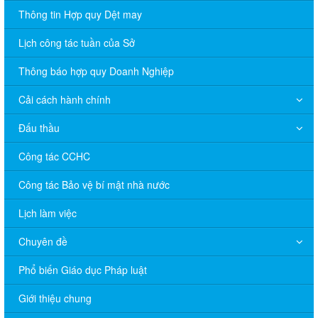
Thông tin Hợp quy Dệt may
Lịch công tác tuần của Sở
Thông báo hợp quy Doanh Nghiệp
Cải cách hành chính
Đấu thầu
Công tác CCHC
Công tác Bảo vệ bí mật nhà nước
Lịch làm việc
Chuyên đề
Phổ biến Giáo dục Pháp luật
V/v đề nghị báo cáo hệ thống phân phối, nhãn hiệu hàng hóa
Giới thiệu chung
và hoạt động mua bán khí trên địa bàn tỉnh năm 2025 (nhắc lần
2).