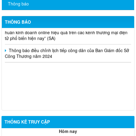
Thông báo
Thông báo bán thanh lý tài sản công theo hình thức chỉ định
THÔNG BÁO
Thông báo lựa chọn nhà thầu thực hiện gói thầu: “tổ chức tập
huấn kinh doanh online hiệu quả trên các kênh thương mại điện
tử phổ biến hiện nay” (SA)
Thông báo điều chỉnh lịch tiếp công dân của Ban Giám đốc Sở
Công Thương năm 2024
THỐNG KÊ TRUY CẬP
Hôm nay