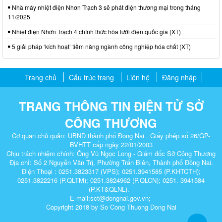
Nhà máy nhiệt điện Nhơn Trạch 3 sẽ phát điện thương mại trong tháng
11/2025
Nhiệt điện Nhơn Trạch 4 chính thức hòa lưới điện quốc gia (XT)
5 giải pháp ‘kích hoạt’ tiềm năng ngành công nghiệp hóa chất (XT)
Trang chủ
Cấu trúc trang
Liên hệ
Đăng nhập
TRANG THÔNG TIN ĐIỆN TỬ SỞ
CÔNG THƯƠNG
Cơ quan chủ quản: UBND thành phố Đồng Nai . Giấy phép số 26/GP-
BVHTT cấp ngày 22/01/2003
Chịu trách nhiệm chính: Ông Vũ Ngọc Long - Giám đốc Sở Công Thương
Địa chỉ: Số 2 Nguyễn Văn Trị, Phường Trấn Biên, Thành phố Đồng Nai.
Điện Thoại : 0251.3823317 (VPS); 0251.3941585 (P.KHTCTH);
0251.3822216 (P.QLTM); 0251.3824962 (P.QLCN); 0251. 3941584
(P.KT&QLNL).
E-mail:sct@dongnai.gov.vn;
Copyright 2018 by So Cong Thuong Dong Nai​