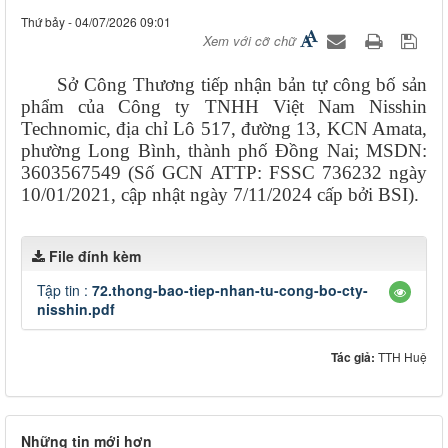
Thứ bảy - 04/07/2026 09:01
Xem với cỡ chữ
Sở Công Thương tiếp nhận bản tự công bố sản
phẩm của Công ty TNHH Việt Nam Nisshin
Technomic, địa chỉ Lô 517, đường 13, KCN Amata,
phường Long Bình,
thành phố
Đồng Nai;
MSDN
:
3603567549 (Số GCN ATTP: FSSC 736232 ngày
10/01/2021, cập nhật ngày 7/11/2024 cấp bởi BSI).
File đính kèm
Tập tin :
72.thong-bao-tiep-nhan-tu-cong-bo-cty-
nisshin.pdf
Tác giả:
TTH Huệ
Những tin mới hơn