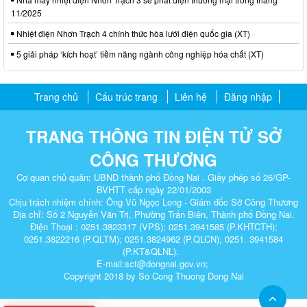
11/2025
Nhiệt điện Nhơn Trạch 4 chính thức hòa lưới điện quốc gia (XT)
5 giải pháp ‘kích hoạt’ tiềm năng ngành công nghiệp hóa chất (XT)
Trang chủ
Cấu trúc trang
Liên hệ
Đăng nhập
TRANG THÔNG TIN ĐIỆN TỬ SỞ
CÔNG THƯƠNG
Cơ quan chủ quản: UBND thành phố Đồng Nai . Giấy phép số 26/GP-
BVHTT cấp ngày 22/01/2003
Chịu trách nhiệm chính: Ông Vũ Ngọc Long - Giám đốc Sở Công Thương
Địa chỉ: Số 2 Nguyễn Văn Trị, Phường Trấn Biên, Thành phố Đồng Nai.
Điện Thoại : 0251.3823317 (VPS); 0251.3941585 (P.KHTCTH);
0251.3822216 (P.QLTM); 0251.3824962 (P.QLCN); 0251. 3941584
(P.KT&QLNL).
E-mail:sct@dongnai.gov.vn;
Copyright 2018 by So Cong Thuong Dong Nai​