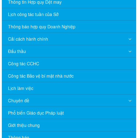
Thông tin Hợp quy Dệt may
Lịch công tác tuần của Sở
Thông báo hợp quy Doanh Nghiệp
Cải cách hành chính
Đấu thầu
Công tác CCHC
Công tác Bảo vệ bí mật nhà nước
Lịch làm việc
Chuyên đề
Phổ biến Giáo dục Pháp luật
V/v đề nghị báo cáo hệ thống phân phối, nhãn hiệu hàng hóa
Giới thiệu chung
và hoạt động mua bán khí trên địa bàn tỉnh năm 2025 (nhắc lần
2).
Thông báo