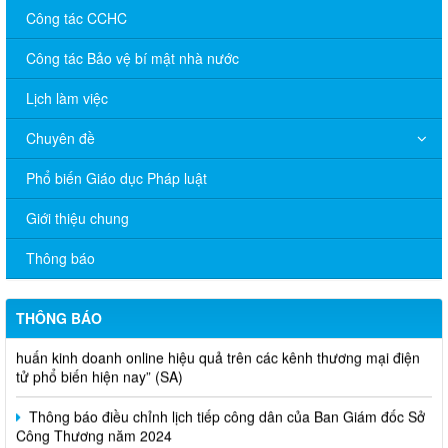
Công tác CCHC
Công tác Bảo vệ bí mật nhà nước
Lịch làm việc
Chuyên đề
Phổ biến Giáo dục Pháp luật
V/v đề nghị báo cáo hệ thống phân phối, nhãn hiệu hàng hóa
Giới thiệu chung
và hoạt động mua bán khí trên địa bàn tỉnh năm 2025 (nhắc lần
2).
Thông báo
Thông báo bán thanh lý tài sản công theo hình thức chỉ định
THÔNG BÁO
Thông báo lựa chọn nhà thầu thực hiện gói thầu: “tổ chức tập
huấn kinh doanh online hiệu quả trên các kênh thương mại điện
tử phổ biến hiện nay” (SA)
Thông báo điều chỉnh lịch tiếp công dân của Ban Giám đốc Sở
Công Thương năm 2024