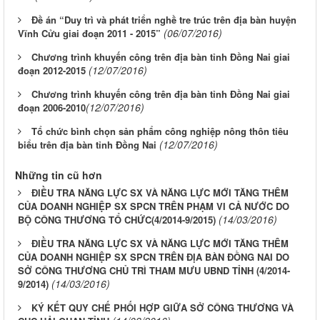
Đề án “Duy trì và phát triển nghề tre trúc trên địa bàn huyện
(06/07/2016)
Vĩnh Cửu giai đoạn 2011 - 2015”
Chương trình khuyến công trên địa bàn tỉnh Đồng Nai​ giai
(12/07/2016)
đoạn 2012-2015
Chương trình khuyến công trên địa bàn tỉnh Đồng Nai giai
(12/07/2016)
đoạn 2006-2010​
Tổ chức bình chọn sản phẩm công nghiệp nông thôn tiêu
(12/07/2016)
biểu trên địa bàn tỉnh Đồng Nai
Những tin cũ hơn
ĐIỀU TRA NĂNG LỰC SX VÀ NĂNG LỰC MỚI TĂNG THÊM
CỦA DOANH NGHIỆP SX SPCN TRÊN PHẠM VI CẢ NƯỚC DO
(14/03/2016)
BỘ CÔNG THƯƠNG TỔ CHỨC(4/2014-9/2015)
ĐIỀU TRA NĂNG LỰC SX VÀ NĂNG LỰC MỚI TĂNG THÊM
CỦA DOANH NGHIỆP SX SPCN TRÊN ĐỊA BÀN ĐỒNG NAI DO
SỞ CÔNG THƯƠNG CHỦ TRÌ THAM MƯU UBND TỈNH (4/2014-
(14/03/2016)
9/2014)
KÝ KẾT QUY CHẾ PHỐI HỢP GIỮA SỞ CÔNG THƯƠNG VÀ