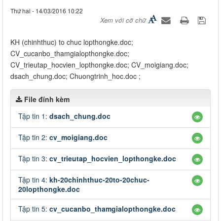
Thứ hai - 14/03/2016 10:22
Xem với cỡ chữ
​KH (chinhthuc) to chuc lopthongke.doc;
CV_cucanbo_thamgialopthongke.doc;
CV_trieutap_hocvien_lopthongke.doc; CV_moigiang.doc;
dsach_chung.doc; Chuongtrinh_hoc.doc ;
File đính kèm
Tập tin 1:
dsach_chung.doc
Tập tin 2:
cv_moigiang.doc
Tập tin 3:
cv_trieutap_hocvien_lopthongke.doc
Tập tin 4:
kh-20chinhthuc-20to-20chuc-
20lopthongke.doc
Tập tin 5:
cv_cucanbo_thamgialopthongke.doc