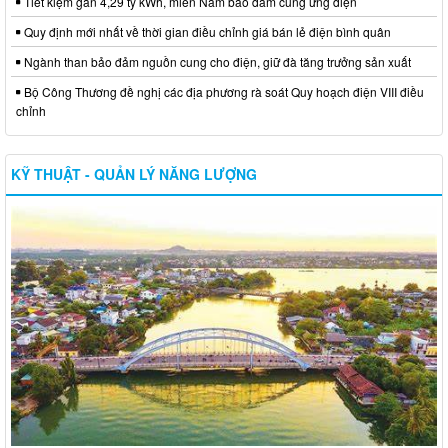
Tiết kiệm gần 4,29 tỷ kWh, miền Nam bảo đảm cung ứng điện
Quy định mới nhất về thời gian điều chỉnh giá bán lẻ điện bình quân
Ngành than bảo đảm nguồn cung cho điện, giữ đà tăng trưởng sản xuất
Bộ Công Thương đề nghị các địa phương rà soát Quy hoạch điện VIII điều
chỉnh
KỸ THUẬT - QUẢN LÝ NĂNG LƯỢNG