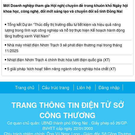
Mời Doanh nghiệp tham gia Hội nghị chuyên đề trong khuôn khổ Ngày hội
khoa học, công nghệ, đổi mới sáng tạo và chuyển đổi số tỉnh Đồng Nai
Tổng kết Dự án “Thúc đẩy thị trường đầu tư tiết kiệm và hiệu quả năng
lượng trong lĩnh vực công nghiệp và hỗ trợ thực hiện Kế hoạch hành động
tăng trưởng xanh Việt Nam”
Nhà máy nhiệt điện Nhơn Trạch 3 sẽ phát điện thương mại trong tháng
11/2025
Nhiệt điện Nhơn Trạch 4 chính thức hòa lưới điện quốc gia (XT)
5 giải pháp ‘kích hoạt’ tiềm năng ngành công nghiệp hóa chất (XT)
Trang chủ
Cấu trúc trang
Liên hệ
Đăng nhập
TRANG THÔNG TIN ĐIỆN TỬ SỞ
CÔNG THƯƠNG
Cơ quan chủ quản: UBND thành phố Đồng Nai . Giấy phép số 26/GP-
BVHTT cấp ngày 22/01/2003
Chịu trách nhiệm chính: Ông Vũ Ngọc Long - Giám đốc Sở Công Thương