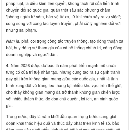
pháp luật, là điều kiện tiên quyết, không tách rời của tiến trình
chuyển đổi số quốc gia; quán triệt sâu sắc phương châm
"phòng ngừa từ sớm, bảo vệ từ xa, từ khi chưa xảy ra vụ việc";
song song với công tác tuyên truyền, phải xử lý nghiêm đối với
những sai phạm.
Năm là
, phải coi trọng công tác truyền thông, tạo đồng thuận xã
hội, huy động sự tham gia của cả hệ thống chính trị, cộng đồng
doanh nghiệp và người dân.
4.
Năm 2026 được dự báo là năm phát triển mạnh mẽ chưa
từng có của trí tuệ nhân tạo, nhưng cũng tạo ra sự cạnh tranh
gay gắt trên không gian mạng giữa các quốc gia, nhất là tình
hình xung đột vũ trang leo thang tại nhiều khu vực trên thế giới,
cho thấy không gian mạng đã trở thành không gian chiến lược
với nhiều thách thức, đe dọa chủ quyền, lợi ích, an ninh quốc
gia.
Trong nước, đây là năm khởi đầu quan trọng bước sang giai
đoạn khai thác hiệu quả và thúc đẩy phát triển kinh tế số, bảo
đảm mục tiêu phát triển kinh tế xã hội hai con số thực chất với