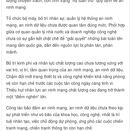
lượng chuyên trách; còn tình trạng "nợ tuân thủ" quy định về an
ninh mạng.
Tổ chức bộ máy, bố trí nhân sự, quản lý hệ thống an ninh
mạng, an ninh dữ liệu chưa được quan tâm đúng mức. Phối hợp
giữa cơ quan quản lý nhà nước và doanh nghiệp công nghệ
chưa có sự gắn kết chặt chẽ để "giải quyết" những bài toán lớn
mang tầm quốc gia, dẫn đến nguồn lực bị phân tán, phân
mảnh.
Bố trí kinh phí và nhân lực chất lượng cao chưa tương xứng với
vai trò, vị trí, tầm quan trọng của an ninh mạng, an ninh dữ liệu.
Chậm đổi mới trang thiết bị và công nghệ khiến khả năng phòng
vệ còn hạn chế trước các cuộc tấn công ngày càng tinh vi.
Thiếu hụt nhân lực an ninh mạng chất lượng cao đang trở thành
một "điểm nghẽn" lớn.
Công tác bảo đảm an ninh mạng, an ninh dữ liệu chưa theo kịp
sự phát triển như vũ bão của khoa học, công nghệ, nhất là trí
tuệ nhân tạo, việc chủ động dự phòng, ứng phó các cuộc chiến
tranh mạng, chiến tranh thông tin còn hạn chế.