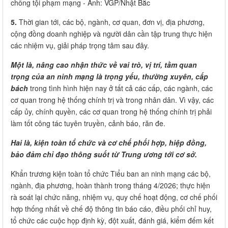
chống tội phạm mạng - Ảnh: VGP/Nhật Bắc
5.
Thời gian tới, các bộ, ngành, cơ quan, đơn vị, địa phương,
cộng đồng doanh nghiệp và người dân cần tập trung thực hiện
các nhiệm vụ, giải pháp trọng tâm sau đây.
Một là, nâng cao nhận thức về vai trò, vị trí, tầm quan
trọng của an ninh mạng là trọng yếu, thường xuyên, cấp
bách
trong tình hình hiện nay ở tất cả các cấp, các ngành, các
cơ quan trong hệ thống chính trị và trong nhân dân. Vì vậy, các
cấp ủy, chính quyền, các cơ quan trong hệ thống chính trị phải
làm tốt công tác tuyên truyền, cảnh báo, răn đe.
Hai là, kiện toàn tổ chức và cơ chế phối hợp, hiệp đồng,
bảo đảm chỉ đạo thông suốt từ Trung ương tới cơ sở.
Khẩn trương kiện toàn tổ chức Tiểu ban an ninh mạng các bộ,
ngành, địa phương, hoàn thành trong tháng 4/2026; thực hiện
rà soát lại chức năng, nhiệm vụ, quy chế hoạt động, cơ chế phối
hợp thống nhất về chế độ thông tin báo cáo, điều phối chỉ huy,
tổ chức các cuộc họp định kỳ, đột xuất, đánh giá, kiểm đếm kết