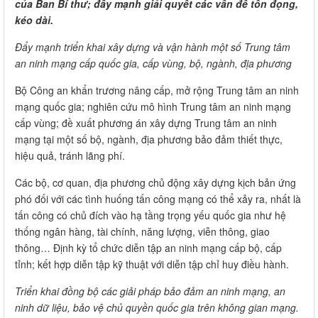
của Ban Bí thư; đẩy mạnh giải quyết các vấn đề tồn đọng,
kéo dài.
Đẩy mạnh triển khai xây dựng và vận hành một số Trung tâm
an ninh mạng cấp quốc gia, cấp vùng, bộ, ngành, địa phương
Bộ Công an khẩn trương nâng cấp, mở rộng Trung tâm an ninh
mạng quốc gia; nghiên cứu mô hình Trung tâm an ninh mạng
cấp vùng; đề xuất phương án xây dựng Trung tâm an ninh
mạng tại một số bộ, ngành, địa phương bảo đảm thiết thực,
hiệu quả, tránh lãng phí.
Các bộ, cơ quan, địa phương chủ động xây dựng kịch bản ứng
phó đối với các tình huống tấn công mạng có thể xảy ra, nhất là
tấn công có chủ đích vào hạ tầng trọng yếu quốc gia như hệ
thống ngân hàng, tài chính, năng lượng, viễn thông, giao
thông… Định kỳ tổ chức diễn tập an ninh mạng cấp bộ, cấp
tỉnh; kết hợp diễn tập kỹ thuật với diễn tập chỉ huy điều hành.
Triển khai đồng bộ các giải pháp bảo đảm an ninh mạng, an
ninh dữ liệu, bảo vệ chủ quyền quốc gia trên không gian mạng.