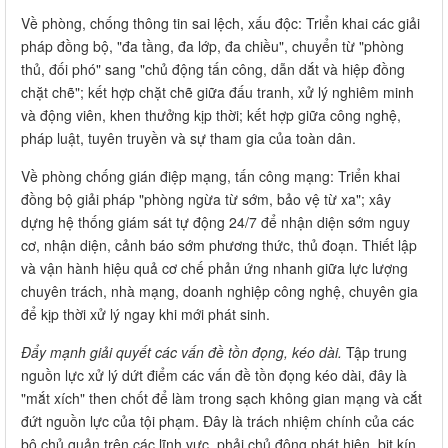
Về phòng, chống thông tin sai lệch, xấu độc: Triển khai các giải
pháp đồng bộ, "đa tầng, đa lớp, đa chiều", chuyển từ "phòng
thủ, đối phó" sang "chủ động tấn công, dẫn dắt và hiệp đồng
chặt chẽ"; kết hợp chặt chẽ giữa đấu tranh, xử lý nghiêm minh
và động viên, khen thưởng kịp thời; kết hợp giữa công nghệ,
pháp luật, tuyên truyền và sự tham gia của toàn dân.
Về phòng chống gián điệp mạng, tấn công mạng: Triển khai
đồng bộ giải pháp "phòng ngừa từ sớm, bảo vệ từ xa"; xây
dựng hệ thống giám sát tự động 24/7 để nhận diện sớm nguy
cơ, nhận diện, cảnh báo sớm phương thức, thủ đoạn. Thiết lập
và vận hành hiệu quả cơ chế phản ứng nhanh giữa lực lượng
chuyên trách, nhà mạng, doanh nghiệp công nghệ, chuyên gia
để kịp thời xử lý ngay khi mới phát sinh.
Đẩy mạnh giải quyết các vấn đề tồn đọng, kéo dài.
Tập trung
nguồn lực xử lý dứt điểm các vấn đề tồn đọng kéo dài, đây là
"mắt xích" then chốt để làm trong sạch không gian mạng và cắt
đứt nguồn lực của tội phạm. Đây là trách nhiệm chính của các
bộ chủ quản trên các lĩnh vực, phải chủ động phát hiện, bịt kín