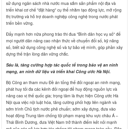
sử dụng ngân sách nhà nước mua sắm sản phẩm nội địa và
triển khai cơ chế "đặt hàng" cụ thể nhằm tạo động lực, mở rộng
thị trường và hỗ trợ doanh nghiệp công nghệ trong nước phát
triển bền vững.
Đẩy mạnh hơn nữa phong trào thi đua "Bình dân học vụ số" để
mọi người dân nâng cao nhận thức về chuyển đổi số, kỹ năng
số, biết sử dụng công nghệ số và tự bảo vệ mình, góp phần xây
dựng thế trận lòng dân vững chắc.
Sáu là, tăng cường hợp tác quốc tế trong bảo vệ an ninh
mạng, an ninh dữ liệu và triển khai Công ước Hà Nội.
Bộ Công an tham mưu Đề án tổng thể đối ngoại an ninh mạng,
phát huy tối đa các kênh đối ngoại để huy động nguồn lực và
nâng cao vị thế quốc gia; trọng tâm là thực hiện Công ước Hà
Nội qua việc nội luật hóa, tăng cường phối hợp liên ngành và
sớm trình Chủ tịch nước phê chuẩn; sớm xây dựng, đưa vào
hoạt động Trung tâm chống tội phạm mạng khu vực châu Á –
Thái Bình Dương, đưa Việt Nam trở thành điểm kết nối mạnh
mẽ của các nỗ lực hợp tác chống tội phạm mạng toàn cầu. Đặc