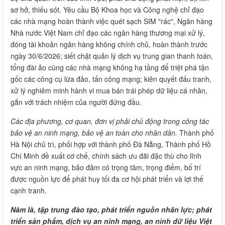
sơ hở, thiếu sót. Yêu cầu Bộ Khoa học và Công nghệ chỉ đạo
các nhà mạng hoàn thành việc quét sạch SIM "rác", Ngân hàng
Nhà nước Việt Nam chỉ đạo các ngân hàng thương mại xử lý,
đóng tài khoản ngân hàng không chính chủ, hoàn thành trước
ngày 30/6/2026; siết chặt quản lý dịch vụ trung gian thanh toán,
tổng đài ảo cùng các nhà mạng không hạ tầng để triệt phá tận
gốc các công cụ lừa đảo, tấn công mạng; kiên quyết đấu tranh,
xử lý nghiêm minh hành vi mua bán trái phép dữ liệu cá nhân,
gắn với trách nhiệm của người đứng đầu.
Các địa phương, cơ quan, đơn vị phải chủ động trong công tác
bảo vệ an ninh mạng, bảo vệ an toàn cho nhân dân.
Thành phố
Hà Nội chủ trì, phối hợp với thành phố Đà Nẵng, Thành phố Hồ
Chí Minh đề xuất cơ chế, chính sách ưu đãi đặc thù cho lĩnh
vực an ninh mạng, bảo đảm có trọng tâm, trọng điểm, bố trí
được nguồn lực để phát huy tối đa cơ hội phát triển và lợi thế
cạnh tranh.
Năm là, tập trung đào tạo, phát triển nguồn nhân lực; phát
triển sản phẩm, dịch vụ an ninh mạng, an ninh dữ liệu Việt