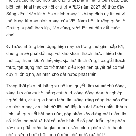
biệt, cần khai thác cơ hội chủ trì APEC năm 2027 để thúc đẩy
Sáng kiến "Nền kinh tế an ninh mạng", khẳng định uy tín và vị
thế trung tâm an ninh mạng của Việt Nam trên trường quốc tế.
Chúng ta phải theo kịp, tiến cùng, vượt lên và dẫn dắt cuộc
chơi.
6.
Trước những biến động hiện nay và trong thời gian sắp tới,
chúng ta sẽ phải đối mặt với khó khăn, thách thức nhiều hơn
thời cơ, thuận lợi. Vì thế, việc kịp thời thích ứng, hóa giải thách
thức, tận dụng thời cơ trở thành điều kiện tiên quyết để có thể
duy trì ổn định, an ninh cho đất nước phát triển.
Trong thời gian tới, bằng sự nỗ lực, quyết tâm và sự chủ động,
sáng tạo của cả hệ thống chính trị, cộng đồng doanh nghiệp,
người dân, chúng ta hoàn toàn tin tưởng rằng công tác bảo đảm
an ninh mạng, an ninh dữ liệu sẽ tiếp tục đạt được nhiều thành
tích, kết quả nổi bật hơn nữa, góp phần xây dựng một niềm tin
số, kiến tạo một xã hội số, nền kinh tế số phát triển, góp phần
xây dựng đất nước ta giàu mạnh, văn minh, phồn vinh, hạnh
phúc, vững bước trên con đường chủ nghĩa xã hội./.