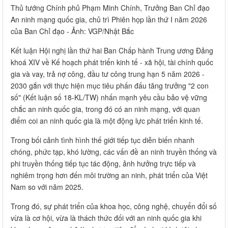
Thủ tướng Chính phủ Phạm Minh Chính, Trưởng Ban Chỉ đạo
An ninh mạng quốc gia, chủ trì Phiên họp lần thứ I năm 2026
của Ban Chỉ đạo - Ảnh: VGP/Nhật Bắc
Kết luận Hội nghị lần thứ hai Ban Chấp hành Trung ương Đảng
khoá XIV về Kế hoạch phát triển kinh tế - xã hội, tài chính quốc
gia và vay, trả nợ công, đầu tư công trung hạn 5 năm 2026 -
2030 gắn với thực hiện mục tiêu phấn đấu tăng trưởng "2 con
số" (Kết luận số 18-KL/TW) nhấn mạnh yêu cầu bảo vệ vững
chắc an ninh quốc gia, trong đó có an ninh mạng, với quan
điểm coi an ninh quốc gia là một động lực phát triển kinh tế.
Trong bối cảnh tình hình thế giới tiếp tục diễn biến nhanh
chóng, phức tạp, khó lường, các vấn đề an ninh truyền thống và
phi truyền thống tiếp tục tác động, ảnh hưởng trực tiếp và
nghiêm trọng hơn đến môi trường an ninh, phát triển của Việt
Nam so với năm 2025.
Trong đó, sự phát triển của khoa học, công nghệ, chuyển đổi số
vừa là cơ hội, vừa là thách thức đối với an ninh quốc gia khi