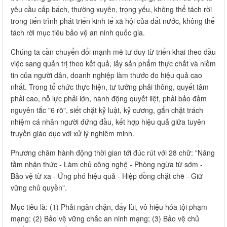
yêu cầu cấp bách, thường xuyên, trọng yếu, không thể tách rời
trong tiến trình phát triển kinh tế xã hội của đất nước, không thể
tách rời mục tiêu bảo vệ an ninh quốc gia.
Chúng ta cần chuyển đổi mạnh mẽ tư duy từ triển khai theo đầu
việc sang quản trị theo kết quả, lấy sản phẩm thực chất và niềm
tin của người dân, doanh nghiệp làm thước đo hiệu quả cao
nhất. Trong tổ chức thực hiện, tư tưởng phải thông, quyết tâm
phải cao, nỗ lực phải lớn, hành động quyết liệt, phải bảo đảm
nguyên tắc "6 rõ", siết chặt kỷ luật, kỷ cương, gắn chặt trách
nhiệm cá nhân người đứng đầu, kết hợp hiệu quả giữa tuyên
truyền giáo dục với xử lý nghiêm minh.
Phương châm hành động thời gian tới đúc rút với 28 chữ: "Nâng
tầm nhận thức - Làm chủ công nghệ - Phòng ngừa từ sớm -
Bảo vệ từ xa - Ứng phó hiệu quả - Hiệp đồng chặt chẽ - Giữ
vững chủ quyền".
Mục tiêu là: (1) Phải ngăn chặn, đẩy lùi, vô hiệu hóa tội phạm
mạng; (2) Bảo vệ vững chắc an ninh mạng; (3) Bảo vệ chủ