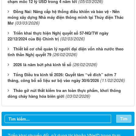
(05/03/2026)
chạm mốc 12 tỷ USD trong 4 năm tới
Đồng Nai: Nâng cấp hệ thống điều khiển và bảo vệ - Nền
móng xây dựng Nhà máy điện thông minh tại Thủy điện Thác
(03/03/2026)
Mơ
Triển khai thực hiện Nghị quyết số 57-NQ/TW ngày
(02/03/2026)
22/12/2024 của Bộ Chính trị
Thiết kế cơ chế quản lý người đại diện vốn nhà nước theo
(26/02/2026)
tinh thần Nghị quyết 79
(26/02/2026)
2026 là năm bứt phá kinh tế số
Tổng Điều tra kinh tế 2026: Quyết tâm “về đích” sớm 7
(11/02/2026)
tháng, công bố số liệu sơ bộ vào ngày 30/6/2026
Tháo gỡ nút thắt kiểm tra an toàn thực phẩm, khơi thông
(03/02/2026)
dòng chảy hàng hóa biên giới
Tìm
Triển khai chuyển đổi, sử dụng tài khoản VNeID trong thực