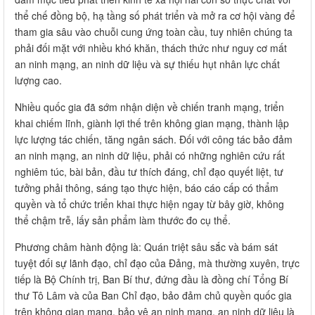
thể chế đồng bộ, hạ tầng số phát triển và mở ra cơ hội vàng để
tham gia sâu vào chuỗi cung ứng toàn cầu, tuy nhiên chúng ta
phải đối mặt với nhiều khó khăn, thách thức như nguy cơ mất
an ninh mạng, an ninh dữ liệu và sự thiếu hụt nhân lực chất
lượng cao.
Nhiều quốc gia đã sớm nhận diện về chiến tranh mạng, triển
khai chiếm lĩnh, giành lợi thế trên không gian mạng, thành lập
lực lượng tác chiến, tăng ngân sách. Đối với công tác bảo đảm
an ninh mạng, an ninh dữ liệu, phải có những nghiên cứu rất
nghiêm túc, bài bản, đầu tư thích đáng, chỉ đạo quyết liệt, tư
tưởng phải thông, sáng tạo thực hiện, báo cáo cấp có thẩm
quyền và tổ chức triển khai thực hiện ngay từ bây giờ, không
thể chậm trễ, lấy sản phẩm làm thước đo cụ thể.
Phương châm hành động là: Quán triệt sâu sắc và bám sát
tuyệt đối sự lãnh đạo, chỉ đạo của Đảng, mà thường xuyên, trực
tiếp là Bộ Chính trị, Ban Bí thư, đứng đầu là đồng chí Tổng Bí
thư Tô Lâm và của Ban Chỉ đạo, bảo đảm chủ quyền quốc gia
trên không gian mạng, bảo vệ an ninh mạng, an ninh dữ liệu là