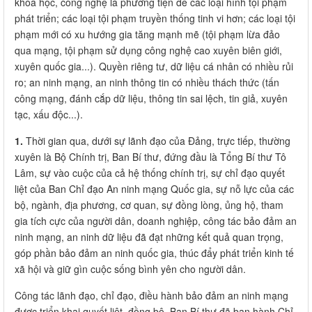
khoa học, công nghệ là phương tiện để các loại hình tội phạm
phát triển; các loại tội phạm truyền thống tinh vi hơn; các loại tội
phạm mới có xu hướng gia tăng mạnh mẽ (tội phạm lừa đảo
qua mạng, tội phạm sử dụng công nghệ cao xuyên biên giới,
xuyên quốc gia...). Quyền riêng tư, dữ liệu cá nhân có nhiều rủi
ro; an ninh mạng, an ninh thông tin có nhiều thách thức (tấn
công mạng, đánh cắp dữ liệu, thông tin sai lệch, tin giả, xuyên
tạc, xấu độc...).
1.
Thời gian qua, dưới sự lãnh đạo của Đảng, trực tiếp, thường
xuyên là Bộ Chính trị, Ban Bí thư, đứng đầu là Tổng Bí thư Tô
Lâm, sự vào cuộc của cả hệ thống chính trị, sự chỉ đạo quyết
liệt của Ban Chỉ đạo An ninh mạng Quốc gia, sự nỗ lực của các
bộ, ngành, địa phương, cơ quan, sự đồng lòng, ủng hộ, tham
gia tích cực của người dân, doanh nghiệp, công tác bảo đảm an
ninh mạng, an ninh dữ liệu đã đạt những kết quả quan trọng,
góp phần bảo đảm an ninh quốc gia, thúc đẩy phát triển kinh tế
xã hội và giữ gìn cuộc sống bình yên cho người dân.
Công tác lãnh đạo, chỉ đạo, điều hành bảo đảm an ninh mạng
được triển khai quyết liệt, đồng bộ. Ban Bí thư đã ban hành Chỉ