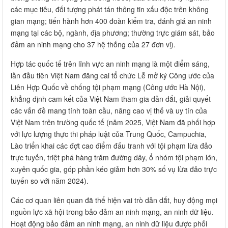
các mục tiêu, đối tượng phát tán thông tin xấu độc trên không
gian mạng; tiến hành hơn 400 đoàn kiểm tra, đánh giá an ninh
mạng tại các bộ, ngành, địa phương; thường trực giám sát, bảo
đảm an ninh mạng cho 37 hệ thống của 27 đơn vị).
Hợp tác quốc tế trên lĩnh vực an ninh mạng là một điểm sáng,
lần đầu tiên Việt Nam đăng cai tổ chức Lễ mở ký Công ước của
Liên Hợp Quốc về chống tội phạm mạng (Công ước Hà Nội),
khẳng định cam kết của Việt Nam tham gia dẫn dắt, giải quyết
các vấn đề mang tính toàn cầu, nâng cao vị thế và uy tín của
Việt Nam trên trường quốc tế (năm 2025, Việt Nam đã phối hợp
với lực lượng thực thi pháp luật của Trung Quốc, Campuchia,
Lào triển khai các đợt cao điểm đấu tranh với tội phạm lừa đảo
trực tuyến, triệt phá hàng trăm đường dây, ổ nhóm tội phạm lớn,
xuyên quốc gia, góp phần kéo giảm hơn 30% số vụ lừa đảo trực
tuyến so với năm 2024).
Các cơ quan liên quan đã thể hiện vai trò dẫn dắt, huy động mọi
nguồn lực xã hội trong bảo đảm an ninh mạng, an ninh dữ liệu.
Hoạt động bảo đảm an ninh mạng, an ninh dữ liệu được phối