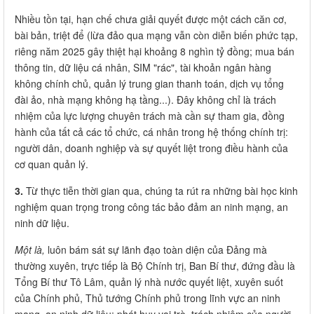
Nhiều tồn tại, hạn chế chưa giải quyết được một cách căn cơ,
bài bản, triệt để (lừa đảo qua mạng vẫn còn diễn biến phức tạp,
riêng năm 2025 gây thiệt hại khoảng 8 nghìn tỷ đồng; mua bán
thông tin, dữ liệu cá nhân, SIM "rác", tài khoản ngân hàng
không chính chủ, quản lý trung gian thanh toán, dịch vụ tổng
đài ảo, nhà mạng không hạ tầng...). Đây không chỉ là trách
nhiệm của lực lượng chuyên trách mà cần sự tham gia, đồng
hành của tất cả các tổ chức, cá nhân trong hệ thống chính trị:
người dân, doanh nghiệp và sự quyết liệt trong điều hành của
cơ quan quản lý.
3.
Từ thực tiễn thời gian qua, chúng ta rút ra những bài học kinh
nghiệm quan trọng trong công tác bảo đảm an ninh mạng, an
ninh dữ liệu.
Một là,
luôn bám sát sự lãnh đạo toàn diện của Đảng mà
thường xuyên, trực tiếp là Bộ Chính trị, Ban Bí thư, đứng đầu là
Tổng Bí thư Tô Lâm, quản lý nhà nước quyết liệt, xuyên suốt
của Chính phủ, Thủ tướng Chính phủ trong lĩnh vực an ninh
mạng, an ninh dữ liệu; phát huy vai trò, trách nhiệm của người