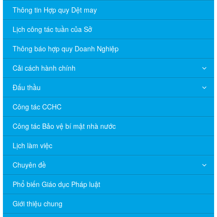
Thông tin Hợp quy Dệt may
Lịch công tác tuần của Sở
Thông báo hợp quy Doanh Nghiệp
Cải cách hành chính
Đấu thầu
Công tác CCHC
Công tác Bảo vệ bí mật nhà nước
Lịch làm việc
Chuyên đề
Phổ biến Giáo dục Pháp luật
V/v đề nghị báo cáo hệ thống phân phối, nhãn hiệu hàng hóa
Giới thiệu chung
và hoạt động mua bán khí trên địa bàn tỉnh năm 2025 (nhắc lần
2).