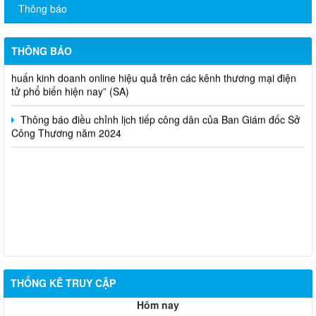
Thông báo
Thông báo bán thanh lý tài sản công theo hình thức chỉ định
THÔNG BÁO
Thông báo lựa chọn nhà thầu thực hiện gói thầu: “tổ chức tập
huấn kinh doanh online hiệu quả trên các kênh thương mại điện
tử phổ biến hiện nay” (SA)
Thông báo điều chỉnh lịch tiếp công dân của Ban Giám đốc Sở
Công Thương năm 2024
THỐNG KÊ TRUY CẬP
Hôm nay