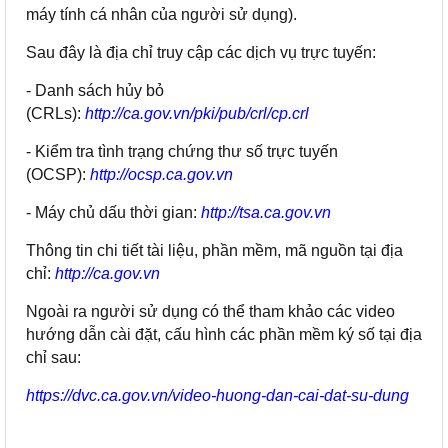
máy tính cá nhân của người sử dụng).
Sau đây là địa chỉ truy cập các dịch vụ trực tuyến:
- Danh sách hủy bỏ
(CRLs):
http://ca.gov.vn/pki/pub/crl/cp.crl
- Kiểm tra tình trạng chứng thư số trực tuyến
(OCSP):
http://ocsp.ca.gov.vn
- Máy chủ dấu thời gian:
http://tsa.ca.gov.vn
Thông tin chi tiết tài liệu, phần mềm, mã nguồn tại địa
chỉ:
http://ca.gov.vn
Ngoài ra người sử dụng có thể tham khảo các video
hướng dẫn cài đặt, cấu hình các phần mềm ký số tại địa
chỉ sau:
https://dvc.ca.gov.vn/video-huong-dan-cai-dat-su-dung