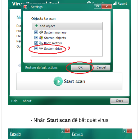
- Nhấn
Start scan
để bắt quét virus