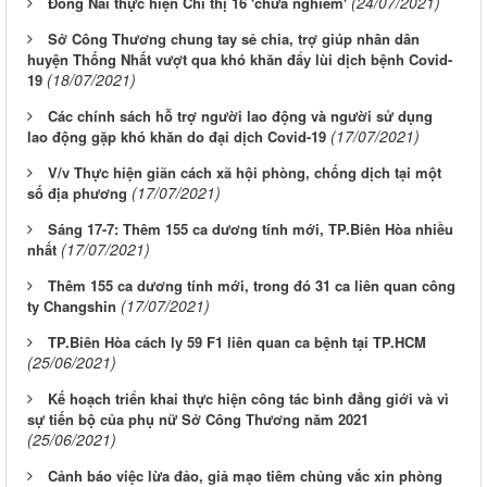
(24/07/2021)
Đồng Nai thực hiện Chỉ thị 16 'chưa nghiêm'
Sở Công Thương chung tay sẻ chia, trợ giúp nhân dân
huyện Thống Nhất vượt qua khó khăn đẩy lùi dịch bệnh Covid-
(18/07/2021)
19
Các chính sách hỗ trợ người lao động và người sử dụng
(17/07/2021)
lao động gặp khó khăn do đại dịch Covid-19
V/v Thực hiện giãn cách xã hội phòng, chống dịch tại một
(17/07/2021)
số địa phương
Sáng 17-7: Thêm 155 ca dương tính mới, TP.Biên Hòa nhiều
(17/07/2021)
nhất
Thêm 155 ca dương tính mới, trong đó 31 ca liên quan công
(17/07/2021)
ty Changshin
TP.Biên Hòa cách ly 59 F1 liên quan ca bệnh tại TP.HCM
(25/06/2021)
Kế hoạch triển khai thực hiện công tác bình đẳng giới và vì
sự tiến bộ của phụ nữ Sở Công Thương năm 2021
(25/06/2021)
Cảnh báo việc lừa đảo, giả mạo tiêm chủng vắc xin phòng