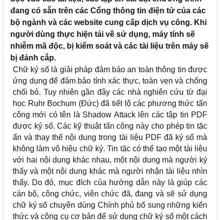
đang có sẵn trên các Cổng thông tin điện tử của các
bộ ngành và các website cung cấp dịch vụ công. Khi
người dùng thực hiện tải về sử dụng, máy tính sẽ
nhiễm mã độc, bị kiểm soát và các tài liệu trên máy sẽ
bị đánh cắp.
Chữ ký số là giải pháp đảm bảo an toàn thông tin được
ứng dụng để đảm bảo tính xác thực, toàn vẹn và chống
chối bỏ. Tuy nhiên gần đây các nhà nghiên cứu từ đại
học Ruhr Bochum (Đức) đã tiết lộ các phương thức tấn
công mới có tên là Shadow Attack lên các tập tin PDF
được ký số. Các kỹ thuật tấn công này cho phép tin tặc
ẩn và thay thế nội dung trong tài liệu PDF đã ký số mà
không làm vô hiệu chữ ký. Tin tặc có thể tạo một tài liệu
với hai nội dung khác nhau, một nội dung mà người ký
thấy và một nội dung khác mà người nhận tài liệu nhìn
thấy. Do đó, mục đích của hướng dẫn này là giúp các
cán bộ, công chức, viên chức đã, đang và sẽ sử dụng
chữ ký số chuyên dùng Chính phủ bổ sung những kiến
thức và công cụ cơ bản để sử dụng chữ ký số một cách