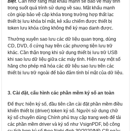
biệt
. Cần nhớ rằng mật khẩu mạnh sẽ bảo vệ máy tính
trong suốt quá trình sử dụng về sau. Mật khẩu mạnh
còn giúp bảo vệ cặp khóa trong trường hợp thất lạc
thiết bị lưu khóa bí mật, kẻ xấu chiếm được thiết bị
token lưu khóa cũng không thể ký mạo danh được.
Thường xuyên sao lưu các dữ liệu quan trọng, dùng
CD, DVD, ổ cứng hay trên các phương tiện lưu trữ
khác. Cần thận trọng khi sử dụng thiết bị lưu trữ USB
khi sao lưu dữ liệu giữa các máy tính. Hiện nay một số
hãng cho phép mã hóa các dữ liệu sao lưu trên các
thiết bị lưu trữ ngoài để bảo đảm tính bí mật của dữ liệu.
3. Cài đặt, cấu hình các phần mềm ký số an toàn
Để thực hiện ký số, đầu tiên cần cài đặt phần mềm điều
khiển thiết bị (driver) token ký số. Người sử dụng chữ
ký số chuyên dùng Chính phủ truy cập trang web để tải
các phần mềm driver và ký số như VsignPDF, bộ công
cụ tích hợp ký số theo Nghị định 30/2020/NĐ-CP ngày