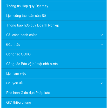
Thông tin Hợp quy Dệt may
Lịch công tác tuần của Sở
Thông báo hợp quy Doanh Nghiệp
Cải cách hành chính
Đấu thầu
Công tác CCHC
Công tác Bảo vệ bí mật nhà nước
Lịch làm việc
Chuyên đề
Phổ biến Giáo dục Pháp luật
V/v đề nghị báo cáo hệ thống phân phối, nhãn hiệu hàng hóa
Giới thiệu chung
và hoạt động mua bán khí trên địa bàn tỉnh năm 2025 (nhắc lần