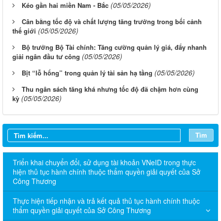
(05/05/2026)
Kéo gần hai miền Nam - Bắc
Cân bằng tốc độ và chất lượng tăng trưởng trong bối cảnh
(05/05/2026)
thế giới
Bộ trưởng Bộ Tài chính: Tăng cường quản lý giá, đẩy nhanh
(05/05/2026)
giải ngân đầu tư công
(05/05/2026)
Bịt “lỗ hổng” trong quản lý tài sản hạ tầng
Thu ngân sách tăng khá nhưng tốc độ đã chậm hơn cùng
(05/05/2026)
kỳ
Tìm
Triển khai chuyển đổi, sử dụng tài khoản VNeID trong thực
hiện thủ tục hành chính thuộc thẩm quyền giải quyết của Sở
Công Thương
Thực hiện tiếp nhận và trả kết quả thủ tục hành chính thuộc
thẩm quyền giải quyết của Sở Công Thương