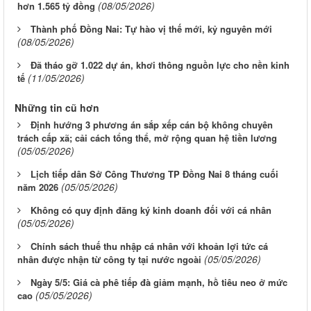
(08/05/2026)
hơn 1.565 tỷ đồng
Thành phố Đồng Nai: Tự hào vị thế mới, kỷ nguyên mới
(08/05/2026)
Đã tháo gỡ 1.022 dự án, khơi thông nguồn lực cho nền kinh
(11/05/2026)
tế
Những tin cũ hơn
Định hướng 3 phương án sắp xếp cán bộ không chuyên
trách cấp xã; cải cách tổng thể, mở rộng quan hệ tiền lương
(05/05/2026)
Lịch tiếp dân Sở Công Thương TP Đồng Nai 8 tháng cuối
(05/05/2026)
năm 2026
Không có quy định đăng ký kinh doanh đối với cá nhân
(05/05/2026)
Chính sách thuế thu nhập cá nhân với khoản lợi tức cá
(05/05/2026)
nhân được nhận từ công ty tại nước ngoài
Ngày 5/5: Giá cà phê tiếp đà giảm mạnh, hồ tiêu neo ở mức
(05/05/2026)
cao