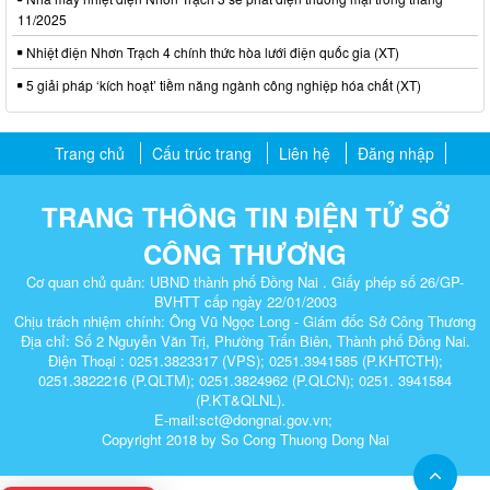
11/2025
Nhiệt điện Nhơn Trạch 4 chính thức hòa lưới điện quốc gia (XT)
5 giải pháp ‘kích hoạt’ tiềm năng ngành công nghiệp hóa chất (XT)
Trang chủ
Cấu trúc trang
Liên hệ
Đăng nhập
TRANG THÔNG TIN ĐIỆN TỬ SỞ
CÔNG THƯƠNG
Cơ quan chủ quản: UBND thành phố Đồng Nai . Giấy phép số 26/GP-
BVHTT cấp ngày 22/01/2003
Chịu trách nhiệm chính: Ông Vũ Ngọc Long - Giám đốc Sở Công Thương
Địa chỉ: Số 2 Nguyễn Văn Trị, Phường Trấn Biên, Thành phố Đồng Nai.
Điện Thoại : 0251.3823317 (VPS); 0251.3941585 (P.KHTCTH);
0251.3822216 (P.QLTM); 0251.3824962 (P.QLCN); 0251. 3941584
(P.KT&QLNL).
E-mail:sct@dongnai.gov.vn;
Copyright 2018 by So Cong Thuong Dong Nai​