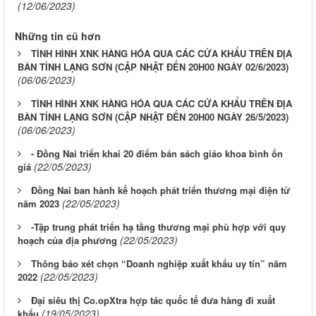
(12/06/2023)
Những tin cũ hơn
TÌNH HÌNH XNK HÀNG HÓA QUA CÁC CỬA KHẨU TRÊN ĐỊA
BÀN TỈNH LẠNG SƠN (CẬP NHẬT ĐẾN 20H00 NGÀY 02/6/2023)
(06/06/2023)
TÌNH HÌNH XNK HÀNG HÓA QUA CÁC CỬA KHẨU TRÊN ĐỊA
BÀN TỈNH LẠNG SƠN (CẬP NHẬT ĐẾN 20H00 NGÀY 26/5/2023)
(06/06/2023)
- Đồng Nai triển khai 20 điểm bán sách giáo khoa bình ổn
(22/05/2023)
giá
Đồng Nai ban hành kế hoạch phát triển thương mại điện tử
(22/05/2023)
năm 2023
-Tập trung phát triển hạ tầng thương mại phù hợp với quy
(22/05/2023)
hoạch của địa phương
Thông báo xét chọn “Doanh nghiệp xuất khẩu uy tín” năm
(22/05/2023)
2022
Đại siêu thị Co.opXtra hợp tác quốc tế đưa hàng đi xuất
(19/05/2023)
khẩu