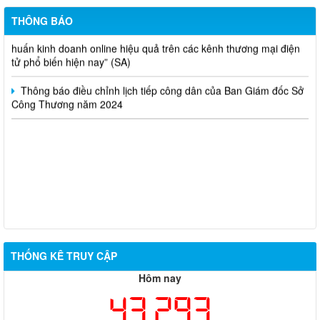
THÔNG BÁO
Thông báo lựa chọn nhà thầu thực hiện gói thầu: “tổ chức tập
huấn kinh doanh online hiệu quả trên các kênh thương mại điện
tử phổ biến hiện nay” (SA)
Thông báo điều chỉnh lịch tiếp công dân của Ban Giám đốc Sở
Công Thương năm 2024
THỐNG KÊ TRUY CẬP
Hôm nay
43,293