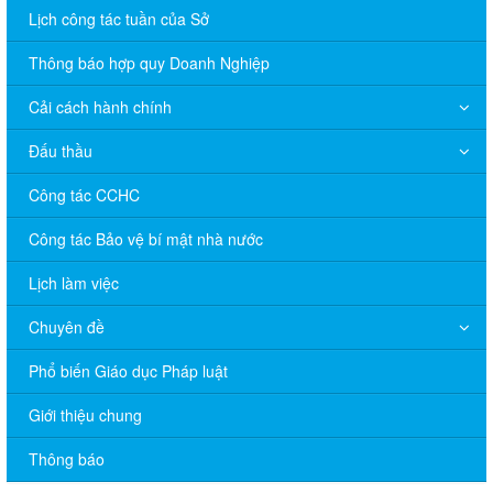
Lịch công tác tuần của Sở
Thông báo hợp quy Doanh Nghiệp
Cải cách hành chính
Đấu thầu
Công tác CCHC
Công tác Bảo vệ bí mật nhà nước
Lịch làm việc
Chuyên đề
Phổ biến Giáo dục Pháp luật
V/v đề nghị báo cáo hệ thống phân phối, nhãn hiệu hàng hóa
Giới thiệu chung
và hoạt động mua bán khí trên địa bàn tỉnh năm 2025 (nhắc lần
2).
Thông báo
Thông báo bán thanh lý tài sản công theo hình thức chỉ định