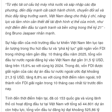
“Từ việc tái cơ cấu bộ máy nhà nước và sáp nhập các địa
phương, đến đẩy mạnh cải cách hành chính, chuyển đổi số và
thúc đẩy tăng trưởng xanh, Việt Nam đang cho thấy ý chí, năng
lực và tầm nhìn cần thiết để tái định hình vị thế của mình, như
một điểm đến đầu tư cạnh tranh và bền vững trong thế kỷ 21”
-
ông Bruno Jaspaer nhấn mạnh.
Sự hấp dẫn của môi trường đầu tư khiến Việt Nam liên tục tạo
ấn tượng trong thu hút đầu tư và “phá kỷ lục" giải ngân vốn FDI
trong những năm gần đây. 10 tháng đầu năm 2025, tổng vốn
đầu tư nước ngoài đăng ký vào Việt Nam đạt gần 31,5 tỷ USD,
tăng trên 15,6% so với cùng kỳ 2024. Trong đó, vốn FDI được
giải ngân của các dự án đầu tư nước ngoài ước đạt khoảng
21,3 tỷ USD, tăng 8,8% so với cùng thời điểm năm ngoái, trở
thành vốn FDI giải ngân trong 10 tháng cao nhất từ trước đến
nay.
Tính đến thời điểm hiện tại, đã có 153 quốc gia và vùng lãnh
thổ có hoạt động đầu tư tại Việt Nam với tổng số 44.801 dự án
còn hiệu lực, tổng vốn đầu tư đăng ký đạt khoảng 525,86 tỷ