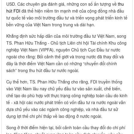
USD. Các chuyên gia đánh giá, những con số ấn tượng về
thu
hút FDI
đã thể hiện niềm tin mạnh mẽ của cộng đồng nhà đầu
tư quốc tế vào môi trường đầu tư và triển vọng phát triển kinh tế
bền vững của Việt Nam trong trung và dài hạn.
Khẳng định sức hấp dẫn của môi trường đầu tư Việt Nam, song
TS. Phan Hữu Thắng - Chủ tịch Liên chi hội Tài chính Khu công
nghiệp Việt Nam (VIPFA), nguyên Chủ tịch Cục Đầu tư nước
ngoài cho rằng: Bối cảnh thế giới và trong nước đã thay đổi và
đây là thời điểm Việt Nam cần có những “chuyển đổi chính
sách” trong thu hút đầu tư nước ngoài.
Cụ thể hơn, TS. Phan Hữu Thắng cho rằng, FDI truyền thống
vào Việt Nam lâu nay chủ yếu đầu tư vào sản xuất, chế biến,
chế tạo do phù hợp với thực trạng công nghiệp toàn cầu do kinh
tế - xã hội các nước phát triển có vốn đầu tư ra nước ngoài vẫn
dựa chủ yếu vào các ngành công nghiệp, và nhà đầu tư sử
dụng lợi thế chi phí thấp về lao động ở nước ngoài.
Song ở thời điểm hiện tại, bối cảnh toàn cầu thay đổi do chi phí