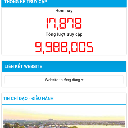
THỐNG KÊ TRUY CẬP
Hôm nay
17,878
Tổng lượt truy cập
9,988,005
LIÊN KẾT WEBSITE
Website thường dùng
TIN CHỈ ĐẠO - ĐIỀU HÀNH