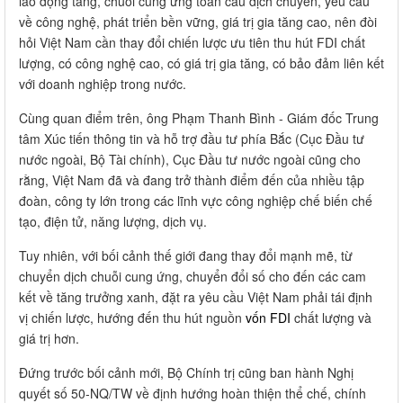
lao động tăng, chuỗi cung ứng toàn cầu dịch chuyển, yêu cầu
về công nghệ, phát triển bền vững, giá trị gia tăng cao, nên đòi
hỏi Việt Nam cần thay đổi chiến lược ưu tiên thu hút FDI chất
lượng, có công nghệ cao, có giá trị gia tăng, có bảo đảm liên kết
với doanh nghiệp trong nước.
Cùng quan điểm trên, ông Phạm Thanh Bình - Giám đốc Trung
tâm Xúc tiến thông tin và hỗ trợ đầu tư phía Bắc (Cục Đầu tư
nước ngoài, Bộ Tài chính), Cục Đầu tư nước ngoài cũng cho
rằng, Việt Nam đã và đang trở thành điểm đến của nhiều tập
đoàn, công ty lớn trong các lĩnh vực công nghiệp chế biến chế
tạo, điện tử, năng lượng, dịch vụ.
Tuy nhiên, với bối cảnh thế giới đang thay đổi mạnh mẽ, từ
chuyển dịch chuỗi cung ứng, chuyển đổi số cho đến các cam
kết về tăng trưởng xanh, đặt ra yêu cầu Việt Nam phải tái định
vị chiến lược, hướng đến thu hút nguồn
vốn FDI
chất lượng và
giá trị hơn.
Đứng trước bối cảnh mới, Bộ Chính trị cũng ban hành Nghị
quyết số 50-NQ/TW về định hướng hoàn thiện thể chế, chính