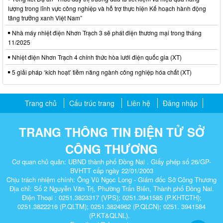
lượng trong lĩnh vực công nghiệp và hỗ trợ thực hiện Kế hoạch hành động
tăng trưởng xanh Việt Nam”
Nhà máy nhiệt điện Nhơn Trạch 3 sẽ phát điện thương mại trong tháng
11/2025
Nhiệt điện Nhơn Trạch 4 chính thức hòa lưới điện quốc gia (XT)
5 giải pháp ‘kích hoạt’ tiềm năng ngành công nghiệp hóa chất (XT)
Trang chủ
Cấu trúc trang
Liên hệ
Đăng nhập
TRANG THÔNG TIN ĐIỆN TỬ SỞ
CÔNG THƯƠNG
Cơ quan chủ quản: UBND thành phố Đồng Nai . Giấy phép số 26/GP-
BVHTT cấp ngày 22/01/2003
Chịu trách nhiệm chính: Ông Vũ Ngọc Long - Giám đốc Sở Công Thương
Địa chỉ: Số 2 Nguyễn Văn Trị, Phường Trấn Biên, Thành phố Đồng Nai.
Điện Thoại : 0251.3823317 (VPS); 0251.3941585 (P.KHTCTH);
0251.3822216 (P.QLTM); 0251.3824962 (P.QLCN); 0251. 3941584
(P.KT&QLNL).