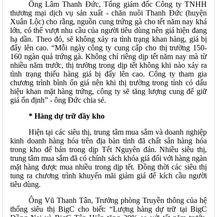
Ông Lâm Thanh Đức, Tổng giám đốc Công ty TNHH
thương mại dịch vụ sản xuất - chăn nuôi Thanh Đức (huyện
Xuân Lộc) cho rằng, nguồn cung trứng gà cho tết năm nay khá
lớn, có thể vượt nhu cầu của người tiêu dùng nên giá hiện đang
hạ dần. Theo đó, sẽ không xảy ra tình trạng khan hàng, giá bị
đẩy lên cao. “Mỗi ngày công ty cung cấp cho thị trường 150-
160 ngàn quả trứng gà. Không chỉ riêng dịp tết năm nay mà từ
nhiều năm trước, thị trường trong dịp tết không khi nào xảy ra
tình trạng thiếu hàng giá bị đẩy lên cao. Công ty tham gia
chương trình bình ổn giá nên khi thị trường trong tỉnh có dấu
hiệu khan mặt hàng trứng, công ty sẽ tăng lượng cung để giữ
giá ổn định” - ông Đức chia sẻ.
* Hàng dự trữ đầy kho
Hiện tại các siêu thị, trung tâm mua sắm và doanh nghiệp
kinh doanh hàng hóa trên địa bàn tỉnh đã chất sẵn hàng hóa
trong kho để bán trong dịp Tết Nguyên đán. Nhiều siêu thị,
trung tâm mua sắm đã có chính sách khóa giá đối với hàng ngàn
mặt hàng được mua nhiều trong dịp tết. Đồng thời các siêu thị
tung ra chương trình khuyến mãi giảm giá để kích cầu người
tiêu dùng.
Ông Vũ Thanh Tân, Trưởng phòng Truyền thông của hệ
thống siêu thị BigC cho biết: “Lượng hàng dự trữ tại BigC