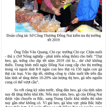
Đoàn công tác Sở Công Thương Đồng Nai kiểm tra thị trường
tết 2019
Ông Trần Văn Quang, Chi cục trưởng Chi cục Chăn nuôi
- thú y (Sở Nông nghiệp - phát triển nông thôn) cho biết: “Thịt
heo, gà, trứng cho dịp tết năm 2019 chỉ lo... dư chứ không
thiếu. Trung bình mỗi ngày Đồng Nai cung cấp cho thị trường
trong và ngoài tỉnh 8-9 ngàn con heo thịt và 150 ngàn con gà
thịt các loại. Vào dịp tết, những công ty chăn nuôi lớn trên địa
bàn tỉnh sẽ tăng thêm 10-20% sản lượng thị heo, gà nên nguồn
cung có thể vượt cầu”.
So với cùng kỳ năm trước, tổng đàn heo, gà của tỉnh năm
nay đã tăng thêm khá lớn. Nếu mọi năm, heo, gà của Đồng Nai
được vận chuyển ra Bắc, sang Trung Quốc khá nhiều thì năm
nay gần như không có. Vì giá heo, gà khu vực phía Bắc hiện