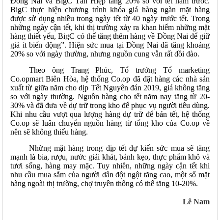
Đồng Nai và BigC Tân Hiệp tăng 20% so với tết năm trước.
BigC thực hiện chương trình khóa giá hàng ngàn mặt hàng
được sử dụng nhiều trong ngày tết từ 40 ngày trước tết. Trong
những ngày cận tết, khi thị trường xảy ra khan hiếm những mặt
hàng thiết yếu, BigC có thể tăng thêm hàng về Đồng Nai để giữ
giá ít biến động”. Hiện sức mua tại Đồng Nai đã tăng khoảng
20% so với ngày thường, nhưng nguồn cung vẫn rất dồi dào.
Theo ông Trang Phúc, Tổ trưởng Tổ marketing
Co.opmart Biên Hòa, hệ thống Co.op đã đặt hàng các nhà sản
xuất từ giữa năm cho dịp Tết Nguyên đán 2019, giá không tăng
so với ngày thường. Nguồn hàng cho tết năm nay tăng từ 20-
30% và đã đưa về dự trữ trong kho để phục vụ người tiêu dùng.
Khi nhu cầu vượt qua lượng hàng dự trữ để bán tết, hệ thống
Co.op sẽ luân chuyển nguồn hàng từ tổng kho của Co.op về
nên sẽ không thiếu hàng.
Những mặt hàng trong dịp tết dự kiến sức mua sẽ tăng
mạnh là bia, rượu, nước giải khát, bánh kẹo, thực phẩm khô và
tươi sống, hàng may mặc. Tuy nhiên, những ngày cận tết khi
nhu cầu mua sắm của người dân đột ngột tăng cao, một số mặt
hàng ngoài thị trường, chợ truyền thống có thể tăng 10-20%.
Lê Nam