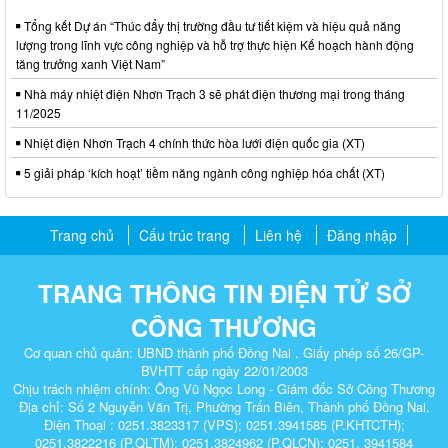
Tổng kết Dự án “Thúc đẩy thị trường đầu tư tiết kiệm và hiệu quả năng
lượng trong lĩnh vực công nghiệp và hỗ trợ thực hiện Kế hoạch hành động
tăng trưởng xanh Việt Nam”
Nhà máy nhiệt điện Nhơn Trạch 3 sẽ phát điện thương mại trong tháng
11/2025
Nhiệt điện Nhơn Trạch 4 chính thức hòa lưới điện quốc gia (XT)
5 giải pháp ‘kích hoạt’ tiềm năng ngành công nghiệp hóa chất (XT)
Trang chủ
Cấu trúc trang
Liên hệ
Đăng nhập
TRANG THÔNG TIN ĐIỆN TỬ SỞ
CÔNG THƯƠNG
Cơ quan chủ quản: UBND thành phố Đồng Nai . Giấy phép số 26/GP-
BVHTT cấp ngày 22/01/2003
Chịu trách nhiệm chính: Ông Vũ Ngọc Long - Giám đốc Sở Công Thương
Địa chỉ: Số 2 Nguyễn Văn Trị, Phường Trấn Biên, Thành phố Đồng Nai.
Điện Thoại : 0251.3823317 (VPS); 0251.3941585 (P.KHTCTH);
0251.3822216 (P.QLTM); 0251.3824962 (P.QLCN); 0251. 3941584