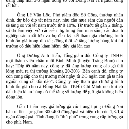
đang thấp hơn 3-5 ngàn đồng so với Đồng Nai và nguồn cung
rất lớn.
Ông Lê Văn Lộc, Phó giám đốc Sở Công thương nhận
định, dự báo dịp tết năm nay, nhu cầu mua sắm của người dân
sẽ tăng so với tết năm trước từ 8-10%. Từ trước tết gần 2 tháng,
sở đã làm việc với các siêu thị, trung tâm mua sắm, các doanh
nghiệp sản xuất lớn và họ đều ký kết tham gia chương trình
bình ổn giá trong dịp tết; đồng thời sẽ tăng lượng hàng khi thị
trường có dấu hiệu khan hiếm, đẩy giá lên cao
Ông Dương Anh Tuấn, Tổng giám đốc Công ty TNHH
một thành viên chăn nuôi Bình Minh (huyện Trảng Bom) cho
hay: “Dịp tết năm nay, công ty đã tăng lượng cung cấp gà thịt
lông màu ra thị trường khoảng 20-30%. Bên cạnh đó, công ty
còn cung cấp cho thị trường mỗi ngày từ 2-3 ngàn con gà ta nên
nguồn cung rất dồi dào”. Công ty này tham gia chương trình
bình ổn giá cho cả Đồng Nai lẫn TP.Hồ Chí Minh nên khi có
dấu hiệu khan hàng có thể tăng số lượng để giữ giá không biến
động lớn.
Gần 1 tuần nay, giá trứng gà các trang trại tại Đồng Nai
bán ra liên tục giảm 300-400 đồng/quả và hiện chỉ còn 1,3-1,4
ngàn đồng/quả. Tỉnh đang là “thủ phủ” trong cung cấp trứng gà
cho phía Nam.