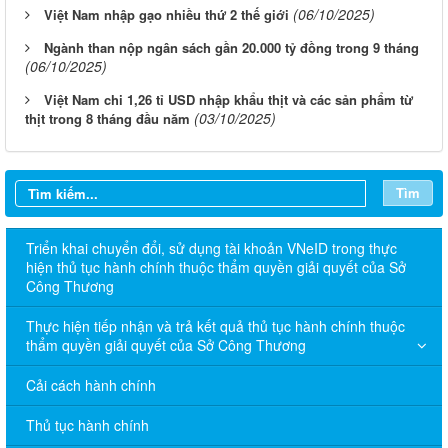
(06/10/2025)
Việt Nam nhập gạo nhiều thứ 2 thế giới
Ngành than nộp ngân sách gần 20.000 tỷ đồng trong 9 tháng
(06/10/2025)
Việt Nam chi 1,26 tỉ USD nhập khẩu thịt và các sản phẩm từ
(03/10/2025)
thịt trong 8 tháng đầu năm
Tìm
Triển khai chuyển đổi, sử dụng tài khoản VNeID trong thực
hiện thủ tục hành chính thuộc thẩm quyền giải quyết của Sở
Công Thương
Thực hiện tiếp nhận và trả kết quả thủ tục hành chính thuộc
thẩm quyền giải quyết của Sở Công Thương
Cải cách hành chính
Thủ tục hành chính