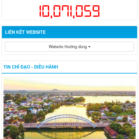
10,071,059
LIÊN KẾT WEBSITE
Website thường dùng
TIN CHỈ ĐẠO - ĐIỀU HÀNH