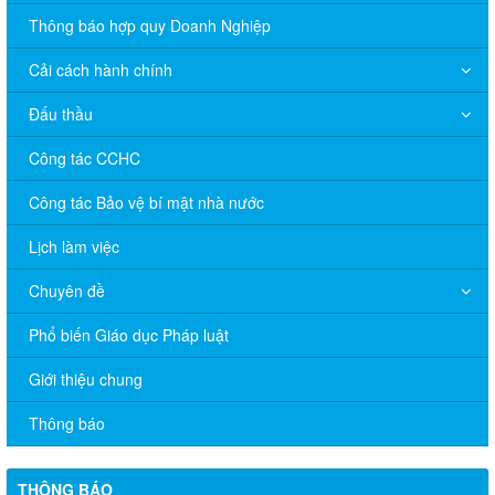
Thông báo hợp quy Doanh Nghiệp
Cải cách hành chính
Đấu thầu
Công tác CCHC
Công tác Bảo vệ bí mật nhà nước
Lịch làm việc
Chuyên đề
Phổ biến Giáo dục Pháp luật
V/v đề nghị báo cáo hệ thống phân phối, nhãn hiệu hàng hóa
Giới thiệu chung
và hoạt động mua bán khí trên địa bàn tỉnh năm 2025 (nhắc lần
2).
Thông báo
Thông báo bán thanh lý tài sản công theo hình thức chỉ định
THÔNG BÁO