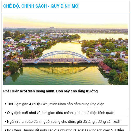
CHẾ ĐỘ, CHÍNH SÁCH - QUY ĐỊNH MỚI
Phát triển lưới điện thông minh: Đòn bẩy cho tăng trưởng
Tiết kiệm gần 4,29 tỷ kWh, miền Nam bảo đảm cung ứng điện
Quy định mới nhất về thời gian điều chỉnh giá bán lẻ điện bình quân
Ngành than bảo đảm nguồn cung cho điện, giữ đà tăng trưởng sản xuất
Bộ Công Thương đề nghị các địa phương rà soát Quy hoạch điện VIII điều