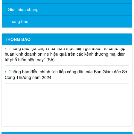
Giới thiệu chung
V/v đề nghị báo cáo hệ thống phân phối, nhãn hiệu hàng hóa
và hoạt động mua bán khí trên địa bàn tỉnh năm 2025 (nhắc lần
2).
Thông báo
Thông báo bán thanh lý tài sản công theo hình thức chỉ định
THÔNG BÁO
Thông báo lựa chọn nhà thầu thực hiện gói thầu: “tổ chức tập
huấn kinh doanh online hiệu quả trên các kênh thương mại điện
tử phổ biến hiện nay” (SA)
Thông báo điều chỉnh lịch tiếp công dân của Ban Giám đốc Sở
Công Thương năm 2024