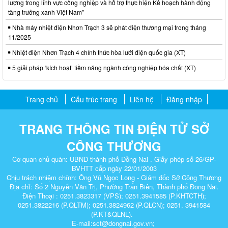
lượng trong lĩnh vực công nghiệp và hỗ trợ thực hiện Kế hoạch hành động
tăng trưởng xanh Việt Nam”
Nhà máy nhiệt điện Nhơn Trạch 3 sẽ phát điện thương mại trong tháng
11/2025
Nhiệt điện Nhơn Trạch 4 chính thức hòa lưới điện quốc gia (XT)
5 giải pháp ‘kích hoạt’ tiềm năng ngành công nghiệp hóa chất (XT)
Trang chủ
Cấu trúc trang
Liên hệ
Đăng nhập
TRANG THÔNG TIN ĐIỆN TỬ SỞ
CÔNG THƯƠNG
Cơ quan chủ quản: UBND thành phố Đồng Nai . Giấy phép số 26/GP-
BVHTT cấp ngày 22/01/2003
Chịu trách nhiệm chính: Ông Vũ Ngọc Long - Giám đốc Sở Công Thương
Địa chỉ: Số 2 Nguyễn Văn Trị, Phường Trấn Biên, Thành phố Đồng Nai.
Điện Thoại : 0251.3823317 (VPS); 0251.3941585 (P.KHTCTH);
0251.3822216 (P.QLTM); 0251.3824962 (P.QLCN); 0251. 3941584
(P.KT&QLNL).
E-mail:sct@dongnai.gov.vn;