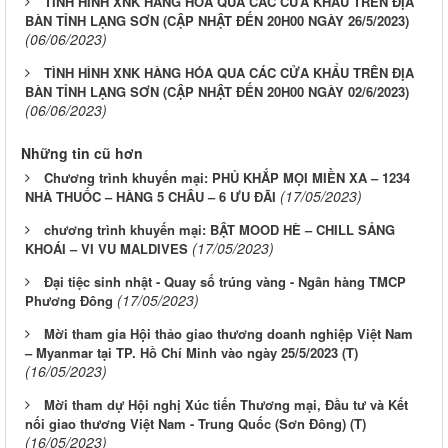
TÌNH HÌNH XNK HÀNG HÓA QUA CÁC CỬA KHẨU TRÊN ĐỊA
BÀN TỈNH LẠNG SƠN (CẬP NHẬT ĐẾN 20H00 NGÀY 26/5/2023)
(06/06/2023)
TÌNH HÌNH XNK HÀNG HÓA QUA CÁC CỬA KHẨU TRÊN ĐỊA
BÀN TỈNH LẠNG SƠN (CẬP NHẬT ĐẾN 20H00 NGÀY 02/6/2023)
(06/06/2023)
Những tin cũ hơn
Chương trình khuyến mại: PHỦ KHẮP MỌI MIỀN XA – 1234
(17/05/2023)
NHÀ THUỐC – HÀNG 5 CHÂU – 6 ƯU ĐÃI
chương trình khuyến mại: BẬT MOOD HÈ – CHILL SẢNG
(17/05/2023)
KHOÁI – VI VU MALDIVES
Đại tiệc sinh nhật - Quay số trúng vàng - Ngân hàng TMCP
(17/05/2023)
Phương Đông
Mời tham gia Hội thảo giao thương doanh nghiệp Việt Nam
– Myanmar tại TP. Hồ Chí Minh vào ngày 25/5/2023 (T)
(16/05/2023)
Mời tham dự Hội nghị Xúc tiến Thương mại, Đầu tư và Kết
nối giao thương Việt Nam - Trung Quốc (Sơn Đông) (T)
(16/05/2023)