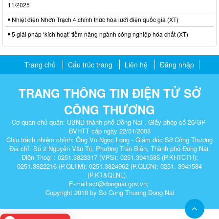
11/2025
Nhiệt điện Nhơn Trạch 4 chính thức hòa lưới điện quốc gia (XT)
5 giải pháp ‘kích hoạt’ tiềm năng ngành công nghiệp hóa chất (XT)
Trang chủ
Cấu trúc trang
Liên hệ
Đăng nhập
TRANG THÔNG TIN ĐIỆN TỬ SỞ
CÔNG THƯƠNG
Cơ quan chủ quản: UBND thành phố Đồng Nai . Giấy phép số 26/GP-
BVHTT cấp ngày 22/01/2003
Chịu trách nhiệm chính: Ông Vũ Ngọc Long - Giám đốc Sở Công Thương
Địa chỉ: Số 2 Nguyễn Văn Trị, Phường Trấn Biên, Thành phố Đồng Nai.
Điện Thoại : 0251.3823317 (VPS); 0251.3941585 (P.KHTCTH);
0251.3822216 (P.QLTM); 0251.3824962 (P.QLCN); 0251. 3941584
(P.KT&QLNL).
E-mail:sct@dongnai.gov.vn;
Copyright 2018 by So Cong Thuong Dong Nai​