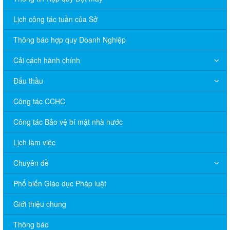
Lịch công tác tuần của Sở
Thông báo hợp quy Doanh Nghiệp
Cải cách hành chính
Đấu thầu
Công tác CCHC
Công tác Bảo vệ bí mật nhà nước
Lịch làm việc
Chuyên đề
Phổ biến Giáo dục Pháp luật
Giới thiệu chung
V/v đề nghị báo cáo hệ thống phân phối, nhãn hiệu hàng hóa
và hoạt động mua bán khí trên địa bàn tỉnh năm 2025 (nhắc lần
Thông báo
2).