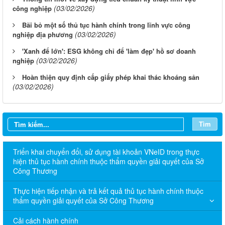
(03/02/2026)
công nghiệp
Bãi bỏ một số thủ tục hành chính trong lĩnh vực công
(03/02/2026)
nghiệp địa phương
'Xanh để lớn': ESG không chỉ để 'làm đẹp' hồ sơ doanh
(03/02/2026)
nghiệp
Hoàn thiện quy định cấp giấy phép khai thác khoáng sản
(03/02/2026)
Tìm
Triển khai chuyển đổi, sử dụng tài khoản VNeID trong thực
hiện thủ tục hành chính thuộc thẩm quyền giải quyết của Sở
Công Thương
Thực hiện tiếp nhận và trả kết quả thủ tục hành chính thuộc
thẩm quyền giải quyết của Sở Công Thương
Cải cách hành chính