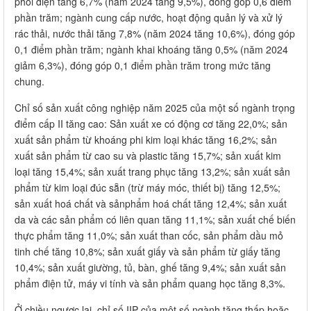
phối điện tăng 6,7% (năm 2024 tăng 9,5%), đóng góp 0,6 điểm
phần trăm; ngành cung cấp nước, hoạt động quản lý và xử lý
rác thải, nước thải tăng 7,8% (năm 2024 tăng 10,6%), đóng góp
0,1 điểm phần trăm; ngành khai khoáng tăng 0,5% (năm 2024
giảm 6,3%), đóng góp 0,1 điểm phần trăm trong mức tăng
chung.
Chỉ số sản xuất công nghiệp năm 2025 của một số ngành trọng
điểm cấp II tăng cao: Sản xuất xe có động cơ tăng 22,0%; sản
xuất sản phẩm từ khoáng phi kim loại khác tăng 16,2%; sản
xuất sản phẩm từ cao su và plastic tăng 15,7%; sản xuất kim
loại tăng 15,4%; sản xuất trang phục tăng 13,2%; sản xuất sản
phẩm từ kim loại đúc sẵn (trừ máy móc, thiết bị) tăng 12,5%;
sản xuất hoá chất và sảnphẩm hoá chất tăng 12,4%; sản xuất
da và các sản phẩm có liên quan tăng 11,1%; sản xuất chế biến
thực phẩm tăng 11,0%; sản xuất than cốc, sản phẩm dầu mỏ
tinh chế tăng 10,8%; sản xuất giấy và sản phẩm từ giấy tăng
10,4%; sản xuất giường, tủ, bàn, ghế tăng 9,4%; sản xuất sản
phẩm điện tử, máy vi tính và sản phẩm quang học tăng 8,3%.
Ở chiều ngược lại, chỉ số IIP của một số ngành tăng thấp hoặc