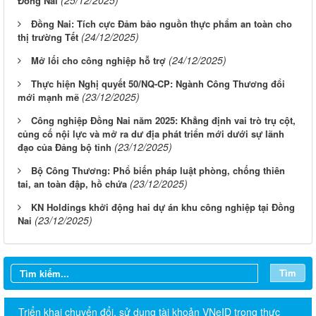
Đồng Nai
Đồng Nai: Tích cực Đảm bảo nguồn thực phẩm an toàn cho
(24/12/2025)
thị trường Tết
(24/12/2025)
Mở lối cho công nghiệp hỗ trợ
Thực hiện Nghị quyết 50/NQ-CP: Ngành Công Thương đổi
(23/12/2025)
mới mạnh mẽ
Công nghiệp Đồng Nai năm 2025: Khẳng định vai trò trụ cột,
củng cố nội lực và mở ra dư địa phát triển mới dưới sự lãnh
(23/12/2025)
đạo của Đảng bộ tỉnh
Bộ Công Thương: Phổ biến pháp luật phòng, chống thiên
(23/12/2025)
tai, an toàn đập, hồ chứa
KN Holdings khởi động hai dự án khu công nghiệp tại Đồng
(23/12/2025)
Nai
Tìm
Triển khai chuyển đổi, sử dụng tài khoản VNeID trong thực