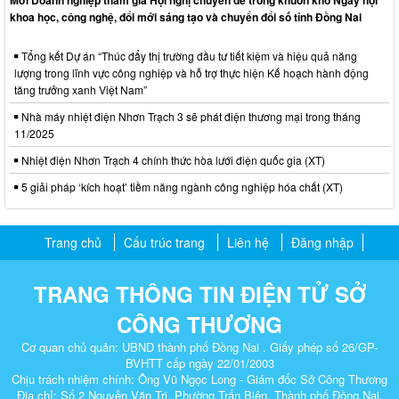
Mời Doanh nghiệp tham gia Hội nghị chuyên đề trong khuôn khổ Ngày hội
khoa học, công nghệ, đổi mới sáng tạo và chuyển đổi số tỉnh Đồng Nai
Tổng kết Dự án “Thúc đẩy thị trường đầu tư tiết kiệm và hiệu quả năng
lượng trong lĩnh vực công nghiệp và hỗ trợ thực hiện Kế hoạch hành động
tăng trưởng xanh Việt Nam”
Nhà máy nhiệt điện Nhơn Trạch 3 sẽ phát điện thương mại trong tháng
11/2025
Nhiệt điện Nhơn Trạch 4 chính thức hòa lưới điện quốc gia (XT)
5 giải pháp ‘kích hoạt’ tiềm năng ngành công nghiệp hóa chất (XT)
Trang chủ
Cấu trúc trang
Liên hệ
Đăng nhập
TRANG THÔNG TIN ĐIỆN TỬ SỞ
CÔNG THƯƠNG
Cơ quan chủ quản: UBND thành phố Đồng Nai . Giấy phép số 26/GP-
BVHTT cấp ngày 22/01/2003
Chịu trách nhiệm chính: Ông Vũ Ngọc Long - Giám đốc Sở Công Thương
Địa chỉ: Số 2 Nguyễn Văn Trị, Phường Trấn Biên, Thành phố Đồng Nai.