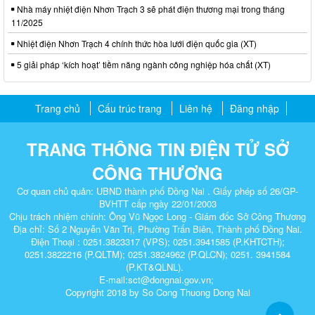
Nhà máy nhiệt điện Nhơn Trạch 3 sẽ phát điện thương mại trong tháng
11/2025
Nhiệt điện Nhơn Trạch 4 chính thức hòa lưới điện quốc gia (XT)
5 giải pháp ‘kích hoạt’ tiềm năng ngành công nghiệp hóa chất (XT)
Trang chủ
Cấu trúc trang
Liên hệ
Đăng nhập
TRANG THÔNG TIN ĐIỆN TỬ SỞ
CÔNG THƯƠNG
Cơ quan chủ quản: UBND thành phố Đồng Nai . Giấy phép số 26/GP-
BVHTT cấp ngày 22/01/2003
Chịu trách nhiệm chính: Ông Vũ Ngọc Long - Giám đốc Sở Công Thương
Địa chỉ: Số 2 Nguyễn Văn Trị, Phường Trấn Biên, Thành phố Đồng Nai.
Điện Thoại : 0251.3823317 (VPS); 0251.3941585 (P.KHTCTH);
0251.3822216 (P.QLTM); 0251.3824962 (P.QLCN); 0251. 3941584
(P.KT&QLNL).
E-mail:sct@dongnai.gov.vn;
Copyright 2018 by So Cong Thuong Dong Nai​