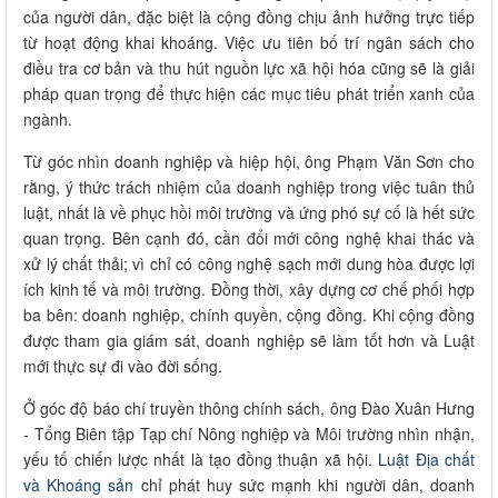
của người dân, đặc biệt là cộng đồng chịu ảnh hưởng trực tiếp
từ hoạt động khai khoáng. Việc ưu tiên bố trí ngân sách cho
điều tra cơ bản và thu hút nguồn lực xã hội hóa cũng sẽ là giải
pháp quan trọng để thực hiện các mục tiêu phát triển xanh của
ngành.
Từ góc nhìn doanh nghiệp và hiệp hội, ông Phạm Văn Sơn cho
rằng, ý thức trách nhiệm của doanh nghiệp trong việc tuân thủ
luật, nhất là về phục hồi môi trường và ứng phó sự cố là hết sức
quan trọng. Bên cạnh đó, cần đổi mới công nghệ khai thác và
xử lý chất thải; vì chỉ có công nghệ sạch mới dung hòa được lợi
ích kinh tế và môi trường. Đồng thời, xây dựng cơ chế phối hợp
ba bên: doanh nghiệp, chính quyền, cộng đồng. Khi cộng đồng
được tham gia giám sát, doanh nghiệp sẽ làm tốt hơn và Luật
mới thực sự đi vào đời sống.
Ở góc độ báo chí truyền thông chính sách, ông Đào Xuân Hưng
- Tổng Biên tập Tạp chí Nông nghiệp và Môi trường nhìn nhận,
yếu tố chiến lược nhất là tạo đồng thuận xã hội.
Luật Địa chất
và Khoáng sản
chỉ phát huy sức mạnh khi người dân, doanh