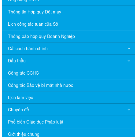
Thông tin Hợp quy Dệt may
Lịch công tác tuần của Sở
Thông báo hợp quy Doanh Nghiệp
Cải cách hành chính
Đấu thầu
Công tác CCHC
Công tác Bảo vệ bí mật nhà nước
Lịch làm việc
Chuyên đề
V/v đề nghị báo cáo hệ thống phân phối, nhãn hiệu hàng hóa
Phổ biến Giáo dục Pháp luật
và hoạt động mua bán khí trên địa bàn tỉnh năm 2025 (nhắc lần
2).
Giới thiệu chung