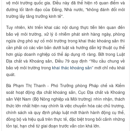
vệ môi trường quốc gia. Điều này đã thể hiện rõ quan điểm và
đường lối lãnh đạo của Đảng, Nhà nước, "không đánh đổi môi
trường lấy tăng trưởng kinh tế".
Tuy nhiên, khi triển khai các nội dung thực tiễn liên quan đến
bảo vệ môi trường, xử lý ô nhiễm phát sinh hàng ngày, phòng
ngừa ứng phó sự cố môi trường trong khai thác khoáng sản thì
cần phải có các văn bản dưới luật và hướng dẫn kỹ thuật cụ thể
hơn giúp doanh nghiệp có thể áp dụng rõ ràng. Bởi trong Luật
Địa chất và Khoáng sản, Điều 79 quy định “Yêu cầu chung về
bảo vệ môi trường trong
khai thác khoáng sản
” mới chỉ nêu khái
quát.
Bà Phạm Thị Thanh - Phó Trưởng phòng Pháp chế và Kiểm
soát hoạt động địa chất khoáng sản, Cục Địa chất và Khoáng
sản Việt Nam (Bộ Nông nghiệp và Môi trường) nhìn nhận, thách
thức lớn nhất hiện nay chính là việc chuyển hóa các chủ trương,
chính sách và quy định pháp luật mới thành hành động cụ thể,
đồng bộ và hiệu quả trên thực tế, đặc biệt trong bối cảnh những
tồn tại, hạn chế từ giai đoạn trước vẫn còn khá lớn.