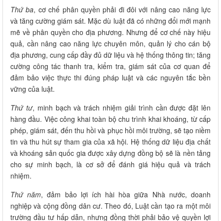
Thứ ba
, cơ chế phân quyền phải đi đôi với nâng cao năng lực
và tăng cường giám sát. Mặc dù luật đã có những đổi mới mạnh
mẽ về phân quyền cho địa phương. Nhưng để cơ chế này hiệu
quả, cần nâng cao năng lực chuyên môn, quản lý cho cán bộ
địa phương, cung cấp đầy đủ dữ liệu và hệ thống thông tin; tăng
cường công tác thanh tra, kiểm tra, giám sát của cơ quan để
đảm bảo việc thực thi đúng pháp luật và các nguyên tắc bền
vững của luật.
Thứ tư
, minh bạch và trách nhiệm giải trình cần được đặt lên
hàng đầu. Việc công khai toàn bộ chu trình khai khoáng, từ cấp
phép, giám sát, đến thu hồi và phục hồi môi trường, sẽ tạo niềm
tin và thu hút sự tham gia của xã hội. Hệ thống dữ liệu địa chất
và khoáng sản quốc gia được xây dựng đồng bộ sẽ là nền tảng
cho sự minh bạch, là cơ sở để đánh giá hiệu quả và trách
nhiệm.
Thứ năm
, đảm bảo lợi ích hài hòa giữa Nhà nước, doanh
nghiệp và cộng đồng dân cư. Theo đó, Luật cần tạo ra một môi
trường đầu tư hấp dẫn, nhưng đồng thời phải bảo vệ quyền lợi