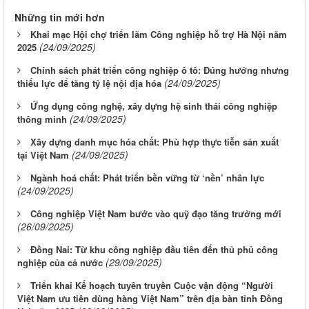
Những tin mới hơn
Khai mạc Hội chợ triển lãm Công nghiệp hỗ trợ Hà Nội năm
(24/09/2025)
2025
Chính sách phát triển công nghiệp ô tô: Đúng hướng nhưng
(24/09/2025)
thiếu lực để tăng tỷ lệ nội địa hóa
Ứng dụng công nghệ, xây dựng hệ sinh thái công nghiệp
(24/09/2025)
thông minh
Xây dựng danh mục hóa chất: Phù hợp thực tiễn sản xuất
(24/09/2025)
tại Việt Nam
Ngành hoá chất: Phát triển bền vững từ ‘nền’ nhân lực
(24/09/2025)
Công nghiệp Việt Nam bước vào quỹ đạo tăng trưởng mới
(26/09/2025)
Đồng Nai: Từ khu công nghiệp đầu tiên đến thủ phủ công
(29/09/2025)
nghiệp của cả nước
Triển khai Kế hoạch tuyên truyền Cuộc vận động “Người
Việt Nam ưu tiên dùng hàng Việt Nam” trên địa bàn tỉnh Đồng