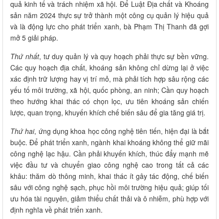
quả kinh tế và trách nhiệm xã hội. Để Luật Địa chất và Khoáng
sản năm 2024 thực sự trở thành một công cụ quản lý hiệu quả
và là động lực cho phát triển xanh, bà Phạm Thị Thanh đã gợi
mở 5 giải pháp.
Thứ nhất
, tư duy quản lý và quy hoạch phải thực sự bền vững.
Các quy hoạch địa chất, khoáng sản không chỉ dừng lại ở việc
xác định trữ lượng hay vị trí mỏ, mà phải tích hợp sâu rộng các
yếu tố môi trường, xã hội, quốc phòng, an ninh; Cần quy hoạch
theo hướng khai thác có chọn lọc, ưu tiên khoáng sản chiến
lược, quan trọng, khuyến khích chế biến sâu để gia tăng giá trị.
Thứ hai
, ứng dụng khoa học công nghệ tiên tiến, hiện đại là bắt
buộc. Để phát triển xanh, ngành khai khoáng không thể giữ mãi
công nghệ lạc hậu. Cần phải khuyến khích, thúc đẩy mạnh mẽ
việc đầu tư và chuyển giao công nghệ cao trong tất cả các
khâu: thăm dò thông minh, khai thác ít gây tác động, chế biến
sâu với công nghệ sạch, phục hồi môi trường hiệu quả; giúp tối
ưu hóa tài nguyên, giảm thiểu chất thải và ô nhiễm, phù hợp với
định nghĩa về phát triển xanh.