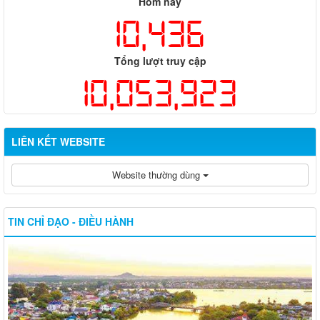
Hôm nay
10,436
Tổng lượt truy cập
10,053,923
LIÊN KẾT WEBSITE
Website thường dùng
TIN CHỈ ĐẠO - ĐIỀU HÀNH