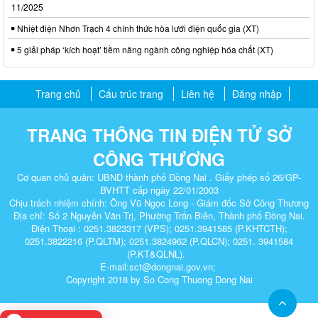
11/2025
Nhiệt điện Nhơn Trạch 4 chính thức hòa lưới điện quốc gia (XT)
5 giải pháp ‘kích hoạt’ tiềm năng ngành công nghiệp hóa chất (XT)
Trang chủ
Cấu trúc trang
Liên hệ
Đăng nhập
TRANG THÔNG TIN ĐIỆN TỬ SỞ
CÔNG THƯƠNG
Cơ quan chủ quản: UBND thành phố Đồng Nai . Giấy phép số 26/GP-
BVHTT cấp ngày 22/01/2003
Chịu trách nhiệm chính: Ông Vũ Ngọc Long - Giám đốc Sở Công Thương
Địa chỉ: Số 2 Nguyễn Văn Trị, Phường Trấn Biên, Thành phố Đồng Nai.
Điện Thoại : 0251.3823317 (VPS); 0251.3941585 (P.KHTCTH);
0251.3822216 (P.QLTM); 0251.3824962 (P.QLCN); 0251. 3941584
(P.KT&QLNL).
E-mail:sct@dongnai.gov.vn;
Copyright 2018 by So Cong Thuong Dong Nai​