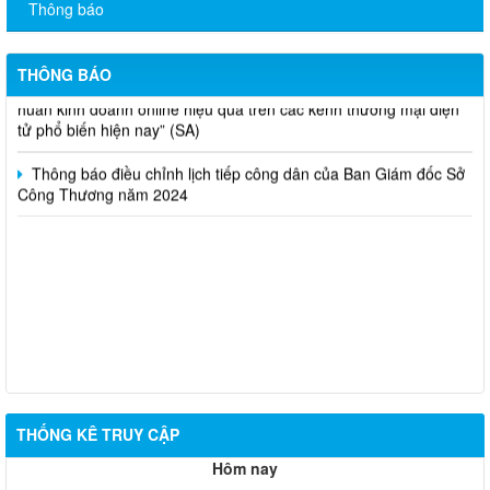
Thông báo
Thông báo bán thanh lý tài sản công theo hình thức chỉ định
Thông báo lựa chọn nhà thầu thực hiện gói thầu: “tổ chức tập
THÔNG BÁO
huấn kinh doanh online hiệu quả trên các kênh thương mại điện
tử phổ biến hiện nay” (SA)
Thông báo điều chỉnh lịch tiếp công dân của Ban Giám đốc Sở
Công Thương năm 2024
THỐNG KÊ TRUY CẬP
Hôm nay