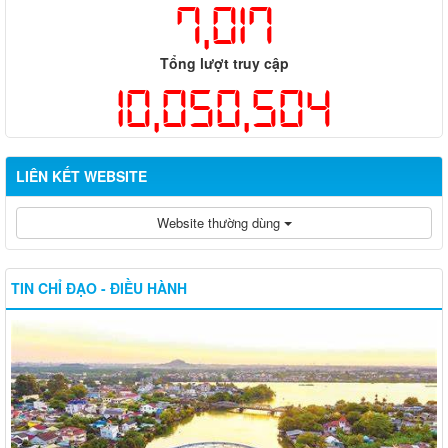
7,017
Tổng lượt truy cập
10,050,504
LIÊN KẾT WEBSITE
Website thường dùng
TIN CHỈ ĐẠO - ĐIỀU HÀNH