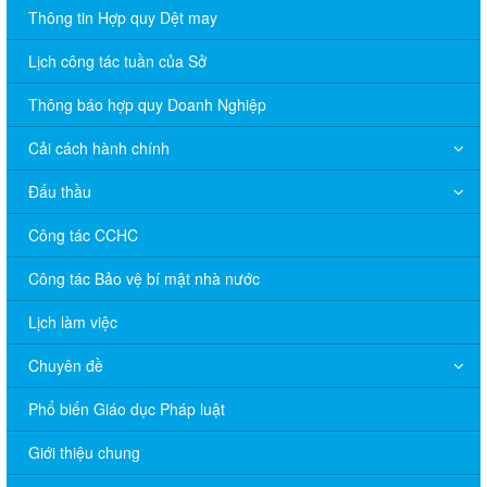
Thông tin Hợp quy Dệt may
Lịch công tác tuần của Sở
Thông báo hợp quy Doanh Nghiệp
Cải cách hành chính
Đấu thầu
Công tác CCHC
Công tác Bảo vệ bí mật nhà nước
Lịch làm việc
Chuyên đề
Phổ biến Giáo dục Pháp luật
V/v đề nghị báo cáo hệ thống phân phối, nhãn hiệu hàng hóa
Giới thiệu chung
và hoạt động mua bán khí trên địa bàn tỉnh năm 2025 (nhắc lần
2).