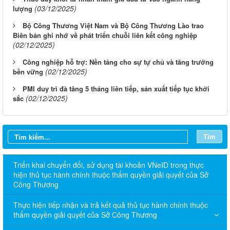
(03/12/2025)
lượng
Bộ Công Thương Việt Nam và Bộ Công Thương Lào trao
Biên bản ghi nhớ về phát triển chuỗi liên kết công nghiệp
(02/12/2025)
Công nghiệp hỗ trợ: Nền tảng cho sự tự chủ và tăng trưởng
(02/12/2025)
bền vững
PMI duy trì đà tăng 5 tháng liên tiếp, sản xuất tiếp tục khởi
(02/12/2025)
sắc
Tìm
Triển khai chuyển đổi, sử dụng tài khoản VNeID trong thực
hiện thủ tục hành chính thuộc thẩm quyền giải quyết của Sở
Công Thương
Thực hiện tiếp nhận và trả kết quả thủ tục hành chính thuộc
thẩm quyền giải quyết của Sở Công Thương