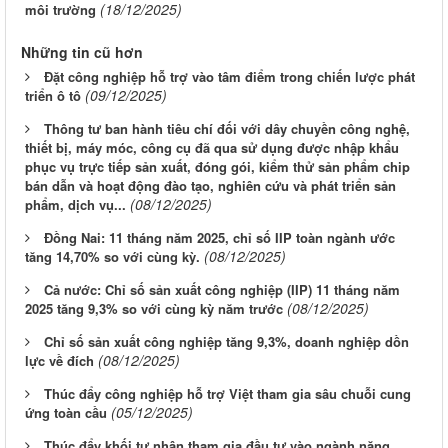
(18/12/2025)
môi trường
Những tin cũ hơn
Đặt công nghiệp hỗ trợ vào tâm điểm trong chiến lược phát
(09/12/2025)
triển ô tô
Thông tư ban hành tiêu chí đối với dây chuyền công nghệ,
thiết bị, máy móc, công cụ đã qua sử dụng được nhập khẩu
phục vụ trực tiếp sản xuất, đóng gói, kiểm thử sản phẩm chip
bán dẫn và hoạt động đào tạo, nghiên cứu và phát triển sản
(08/12/2025)
phẩm, dịch vụ...
Đồng Nai: 11 tháng năm 2025, chỉ số IIP toàn ngành ước
(08/12/2025)
tăng 14,70% so với cùng kỳ.
Cả nước: Chỉ số sản xuất công nghiệp (IIP) 11 tháng năm
(08/12/2025)
2025 tăng 9,3% so với cùng kỳ năm trước
Chỉ số sản xuất công nghiệp tăng 9,3%, doanh nghiệp dồn
(08/12/2025)
lực về đích
Thúc đẩy công nghiệp hỗ trợ Việt tham gia sâu chuỗi cung
(05/12/2025)
ứng toàn cầu
Thúc đẩy khối tư nhân tham gia đầu tư vào ngành năng