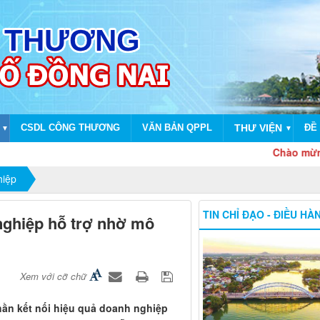
CSDL CÔNG THƯƠNG
VĂN BẢN QPPL
THƯ VIỆN
ĐỀ 
▼
▼
Chào mừng dịp kỷ 
hiệp
TIN CHỈ ĐẠO - ĐIỀU HÀ
 nghiệp hỗ trợ nhờ mô
Xem với cỡ chữ
hần kết nối hiệu quả doanh nghiệp