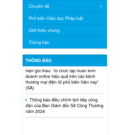
Chuyên đề
V/v đề nghị báo cáo hệ thống phân
phối, nhãn hiệu hàng hóa và hoạt động
Phổ biến Giáo dục Pháp luật
mua bán khí trên địa bàn tỉnh năm 2025
(nhắc lần 2).
Giới thiệu chung
Thông báo bán thanh lý tài sản công
Thông báo
theo hình thức chỉ định
Thông báo lựa chọn nhà thầu thực
THÔNG BÁO
hiện gói thầu: “tổ chức tập huấn kinh
doanh online hiệu quả trên các kênh
thương mại điện tử phổ biến hiện nay”
(SA)
Thông báo điều chỉnh lịch tiếp công
dân của Ban Giám đốc Sở Công Thương
năm 2024