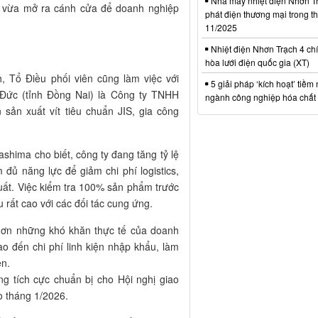
Nhà máy nhiệt điện Nhơn Tr
ối, vừa mở ra cánh cửa để doanh nghiệp
phát điện thương mại trong t
11/2025
Nhiệt điện Nhơn Trạch 4 chí
hòa lưới điện quốc gia (XT)
, Tổ Điều phối viên cũng làm việc với
5 giải pháp ‘kích hoạt’ tiềm
Đức (tỉnh Đồng Nai) là Công ty TNHH
ngành công nghiệp hóa chất 
 sản xuất vít tiêu chuẩn JIS, gia công
hima cho biết, công ty đang tăng tỷ lệ
đủ năng lực để giảm chi phí logistics,
uất. Việc kiểm tra 100% sản phẩm trước
 rất cao với các đối tác cung ứng.
 hơn những khó khăn thực tế của doanh
ao đến chi phí linh kiện nhập khẩu, làm
ễn.
g tích cực chuẩn bị cho Hội nghị giao
o tháng 1/2026.