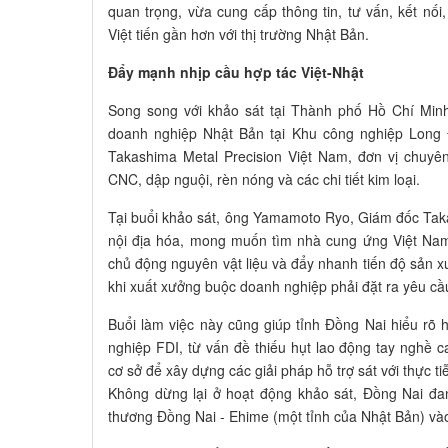
quan trọng, vừa cung cấp thông tin, tư vấn, kết n
Việt tiến gần hơn với thị trường Nhật Bản.
Đẩy mạnh nhịp cầu hợp tác Việt-Nhật
Song song với khảo sát tại Thành phố Hồ Chí Minh
doanh nghiệp Nhật Bản tại Khu công nghiệp Long 
Takashima Metal Precision Việt Nam, đơn vị chuyên
CNC, dập nguội, rèn nóng và các chi tiết kim loại.
Tại buổi khảo sát, ông Yamamoto Ryo, Giám đốc Takas
nội địa hóa, mong muốn tìm nhà cung ứng Việt Nam 
chủ động nguyên vật liệu và đẩy nhanh tiến độ sản x
khi xuất xưởng buộc doanh nghiệp phải đặt ra yêu cầu
Buổi làm việc này cũng giúp tỉnh Đồng Nai hiểu rõ
nghiệp FDI, từ vấn đề thiếu hụt lao động tay nghề c
cơ sở để xây dựng các giải pháp hỗ trợ sát với thực ti
Không dừng lại ở hoạt động khảo sát, Đồng Nai đan
thương Đồng Nai - Ehime (một tỉnh của Nhật Bản) và