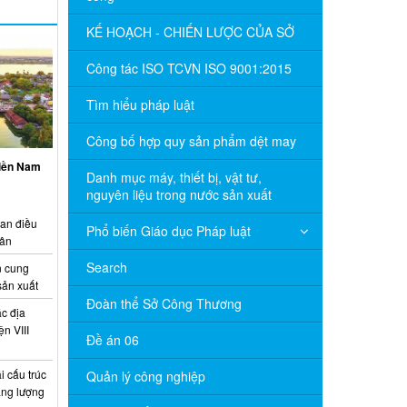
KẾ HOẠCH - CHIẾN LƯỢC CỦA SỞ
Công tác ISO TCVN ISO 9001:2015
Tìm hiểu pháp luật
Công bố hợp quy sản phẩm dệt may
miền Nam
Danh mục máy, thiết bị, vật tư,
nguyên liệu trong nước sản xuất
ian điều
Phổ biến Giáo dục Pháp luật
uân
Search
 cung
sản xuất
Đoàn thể Sở Công Thương
c địa
n VIII
Đề án 06
 cấu trúc
Quản lý công nghiệp
năng lượng