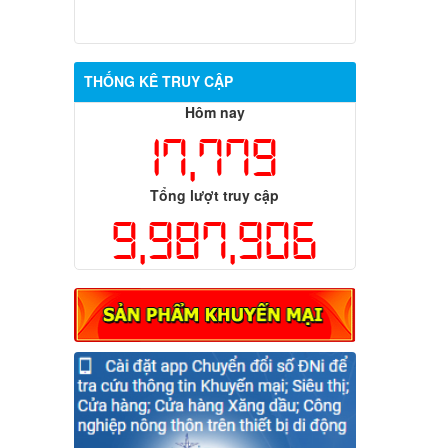
THỐNG KÊ TRUY CẬP
Hôm nay
17,779
Tổng lượt truy cập
9,987,906