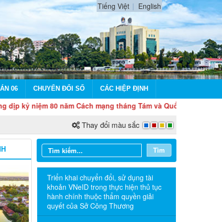
Tiếng Việt
English
ÁN 06
CHUYỂN ĐỔI SỐ
CÁC HIỆP ĐỊNH
niệm 80 năm Cách mạng tháng Tám và Quốc khánh 2/9
Thay đổi màu sắc
NH
Tìm
Triển khai chuyển đổi, sử dụng tài
khoản VNeID trong thực hiện thủ tục
hành chính thuộc thẩm quyền giải
quyết của Sở Công Thương