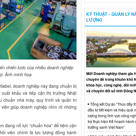
KỸ THUẬT - QUẢN LÝ 
LƯỢNG
đến chiến lược của nhiều doanh nghiệp
Mời Doanh nghiệp tham gia H
rợ. Ảnh minh hoạ
chuyên đề trong khuôn khổ 
khoa học, công nghệ, đổi mới
tlabel, doanh nghiệp này đang chuẩn bị
và chuyển đổi số tỉnh Đồng N
uất khẩu và tiếp cận thị trường Nhật
êu chuẩn nhà máy, quy trình và quản trị
Tổng kết Dự án “Thúc đẩy th
 viên giúp doanh nghiệp nhìn rõ những
đầu tư tiết kiệm và hiệu quả 
lượng trong lĩnh vực công ng
trợ thực hiện Kế hoạch hành
Nam đang nỗ lực “chuẩn hóa” để tiệm cận
trưởng xanh Việt Nam”
phối viên chính là lực lượng đồng hành