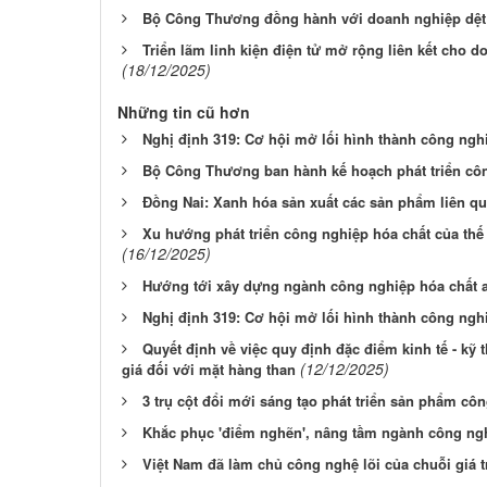
Bộ Công Thương đồng hành với doanh nghiệp dệt
Triển lãm linh kiện điện tử mở rộng liên kết cho 
(18/12/2025)
Những tin cũ hơn
Nghị định 319: Cơ hội mở lối hình thành công ngh
Bộ Công Thương ban hành kế hoạch phát triển cô
Đồng Nai: Xanh hóa sản xuất các sản phẩm liên qu
Xu hướng phát triển công nghiệp hóa chất của thế
(16/12/2025)
Hướng tới xây dựng ngành công nghiệp hóa chất 
Nghị định 319: Cơ hội mở lối hình thành công ngh
Quyết định về việc quy định đặc điểm kinh tế - kỹ 
(12/12/2025)
giá đối với mặt hàng than
3 trụ cột đổi mới sáng tạo phát triển sản phẩm cô
Khắc phục 'điểm nghẽn', nâng tầm ngành công ng
Việt Nam đã làm chủ công nghệ lõi của chuỗi giá tr