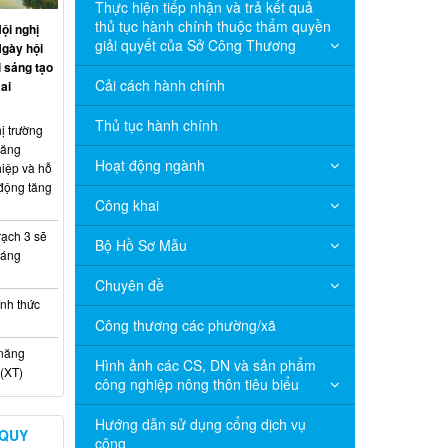
Thực hiện tiếp nhận và trả kết quả
thủ tục hành chính thuộc thẩm quyền
ội nghị
giải quyết của Sở Công Thương
Ngày hội
 sáng tạo
Cải cách hành chính
ai
Thủ tục hành chính
ị trường
năng
Hoạt động ngành
hiệp và hỗ
 động tăng
Công khai
ạch 3 sẽ
Bộ Hồ Sơ Mẫu
háng
Chuyên đề
nh thức
Công thương các phường/xã
 năng
Hình ảnh các CS, DN và sản phẩm
(XT)
công nghiệp nông thôn tiêu biểu
Hướng dẫn sử dụng cổng dịch vụ
 QUY
công