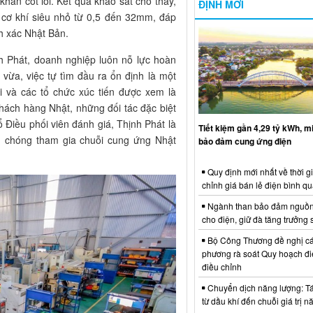
hăn cốt lõi. Kết quả khảo sát cho thấy,
ĐỊNH MỚI
n cơ khí siêu nhỏ từ 0,5 đến 32mm, đáp
h xác Nhật Bản.
h Phát, doanh nghiệp luôn nỗ lực hoàn
vừa, việc tự tìm đầu ra ổn định là một
 và các tổ chức xúc tiến được xem là
khách hàng Nhật, những đối tác đặc biệt
 Điều phối viên đánh giá, Thịnh Phát là
Tiết kiệm gần 4,29 tỷ kWh, 
 chóng tham gia chuỗi cung ứng Nhật
bảo đảm cung ứng điện
Quy định mới nhất về thời g
chỉnh giá bán lẻ điện bình q
Ngành than bảo đảm nguồn
cho điện, giữ đà tăng trưởng 
Bộ Công Thương đề nghị cá
phương rà soát Quy hoạch điệ
điều chỉnh
Chuyển dịch năng lượng: Tái
từ dầu khí đến chuỗi giá trị 