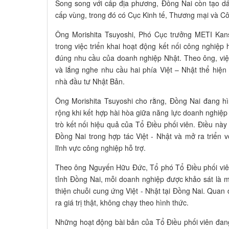
Song song với cấp địa phương, Đồng Nai còn tạo dấ
cấp vùng, trong đó có Cục Kinh tế, Thương mại và C
Ông Morishita Tsuyoshi, Phó Cục trưởng METI Kan
trong việc triển khai hoạt động kết nối công nghiệp
đúng nhu cầu của doanh nghiệp Nhật. Theo ông, việ
và lắng nghe nhu cầu hai phía Việt – Nhật thể hiện
nhà đầu tư Nhật Bản.
Ông Morishita Tsuyoshi cho rằng, Đồng Nai đang h
rộng khi kết hợp hài hòa giữa năng lực doanh nghiệp
trò kết nối hiệu quả của Tổ Điều phối viên. Điều này
Đồng Nai trong hợp tác Việt - Nhật và mở ra triển 
lĩnh vực công nghiệp hỗ trợ.
Theo ông Nguyến Hữu Đức, Tổ phó Tổ Điều phối viên 
tỉnh Đồng Nai, mỗi doanh nghiệp được khảo sát là m
thiện chuỗi cung ứng Việt - Nhật tại Đồng Nai. Quan 
ra giá trị thật, không chạy theo hình thức.
Những hoạt động bài bản của Tổ Điều phối viên đan