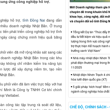
 cung ứng công nghiệp hỗ trợ.
Mời Doanh nghiệp tham gia H
chuyên đề trong khuôn khổ 
khoa học, công nghệ, đổi mới
ghiệp hỗ trợ,
tỉnh Đồng Nai
đang dần
và chuyển đổi số tỉnh Đồng N
 nhiều doanh nghiệp Nhật Bản. Ở trung
 tiến phát triển công nghiệp hỗ trợ tỉnh
Tổng kết Dự án “Thúc đẩy th
đầu tư tiết kiệm và hiệu quả 
à ngày càng chứng minh hiệu quả bằng
lượng trong lĩnh vực công ng
trợ thực hiện Kế hoạch hành
trưởng xanh Việt Nam”
 phối viên đã mở rộng khảo sát sang các
ới doanh nghiệp Nhật Bản trong các khu
Nhà máy nhiệt điện Nhơn Tr
phát điện thương mại trong t
này không chỉ nhằm kiểm tra năng lực
11/2025
 lược để xây dựng niềm tin, tạo nền
 Nhật Bản.
Nhiệt điện Nhơn Trạch 4 chí
hòa lưới điện quốc gia (XT)
 phối viên đã làm việc trực tiếp với hai
5 giải pháp ‘kích hoạt’ tiềm
hí Minh là Công ty TNHH Cơ khí chính
ngành công nghiệp hóa chất 
ại Vietlabel.
n công tác tập trung rà soát dữ liệu,
CHẾ ĐỘ, CHÍNH SÁCH -