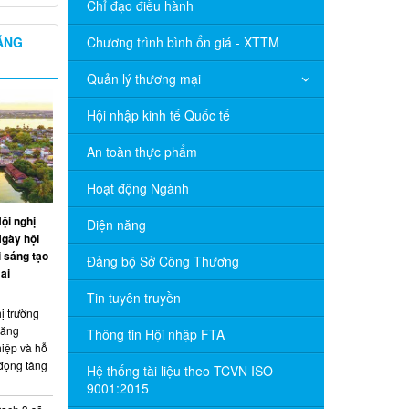
Chỉ đạo điều hành
NĂNG
Chương trình bình ổn giá - XTTM
Quản lý thương mại
Hội nhập kinh tế Quốc tế
An toàn thực phẩm
Hoạt động Ngành
ội nghị
Điện năng
Ngày hội
 sáng tạo
Đảng bộ Sở Công Thương
ai
Tin tuyên truyền
ị trường
năng
Thông tin Hội nhập FTA
hiệp và hỗ
 động tăng
Hệ thống tài liệu theo TCVN ISO
9001:2015