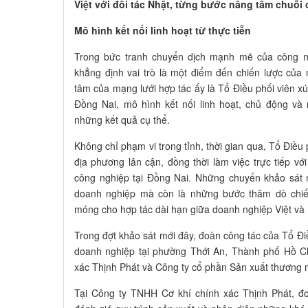
Việt với đối tác Nhật, từng bước nâng tầm chuỗi
Mô hình kết nối linh hoạt từ thực tiễn
Trong bức tranh chuyển dịch mạnh mẽ của công n
khẳng định vai trò là một điểm đến chiến lược của
tâm của mạng lưới hợp tác ấy là Tổ Điều phối viên xúc
Đồng Nai, mô hình kết nối linh hoạt, chủ động v
những kết quả cụ thể.
Không chỉ phạm vi trong tỉnh, thời gian qua, Tổ Điều
địa phương lân cận, đồng thời làm việc trực tiếp v
công nghiệp tại Đồng Nai. Những chuyến khảo sát 
doanh nghiệp mà còn là những bước thăm dò chiến
móng cho hợp tác dài hạn giữa doanh nghiệp Việt và
Trong đợt khảo sát mới đây, đoàn công tác của Tổ Điều
doanh nghiệp tại phường Thới An, Thành phố Hồ C
xác Thịnh Phát và Công ty cổ phần Sản xuất thương m
Tại Công ty TNHH Cơ khí chính xác Thịnh Phát, đoà