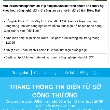
Mời Doanh nghiệp tham gia Hội nghị chuyên đề trong khuôn khổ Ngày hội
khoa học, công nghệ, đổi mới sáng tạo và chuyển đổi số tỉnh Đồng Nai
Tổng kết Dự án “Thúc đẩy thị trường đầu tư tiết kiệm và hiệu quả năng
lượng trong lĩnh vực công nghiệp và hỗ trợ thực hiện Kế hoạch hành động
tăng trưởng xanh Việt Nam”
Nhà máy nhiệt điện Nhơn Trạch 3 sẽ phát điện thương mại trong tháng
11/2025
Nhiệt điện Nhơn Trạch 4 chính thức hòa lưới điện quốc gia (XT)
5 giải pháp ‘kích hoạt’ tiềm năng ngành công nghiệp hóa chất (XT)
Trang chủ
Cấu trúc trang
Liên hệ
Đăng nhập
TRANG THÔNG TIN ĐIỆN TỬ SỞ
CÔNG THƯƠNG
Cơ quan chủ quản: UBND thành phố Đồng Nai . Giấy phép số 26/GP-
BVHTT cấp ngày 22/01/2003