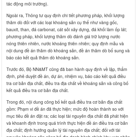
tác động môi trường).
Ngoài ra, Thông tư quy định chi tiết phương pháp, khối lượng
thăm dò đối với các loại khoáng sản cụ thể như vàng gốc,
bauxit, than, đá carbonat, cát sỏi xây dựng, đá khối làm ốp lát;
phương pháp, khối lượng thăm dò đánh giá trữ lượng nước
nóng thiên nhiên, nước khoáng thiên nhiên; quy định mẫu và
nội dung đề án thăm dò khoáng sản, đề án thăm dò bổ sung và
báo cáo kết quả thăm dò khoáng sản.
Trước đó, Bộ NN&MT cũng đã ban hành quy định về lập, thẩm
định, phê duyệt đề án, dự án, nhiệm vụ, báo cáo kết quả điều
tra cơ bản địa chất, điều tra địa chất về khoáng sản và công bố
kết quả điều tra cơ bản địa chất.
Trong đó, nội dung công bố kết quả điều tra cơ bản địa chất
gồm: Phạm vi đề án đã thực hiện; mức độ hoàn thành so với
mục tiêu đề án đặt ra; các loại tài nguyên địa chất đã phát hiện
và khoanh định trong quá trình thực hiện đề án điều tra cơ bản
địa chất; định hướng quản lý tài nguyên địa chất; đối với tài
nguyên khoáng sản công bố địa danh hành chính khu vực phân