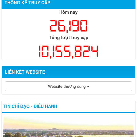
THỐNG KÊ TRUY CẬP
Hôm nay
26,190
Tổng lượt truy cập
10,155,824
LIÊN KẾT WEBSITE
Website thường dùng
TIN CHỈ ĐẠO - ĐIỀU HÀNH