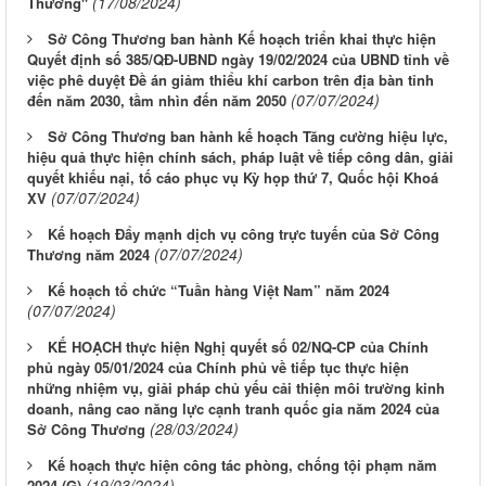
(17/08/2024)
Thương"
Sở Công Thương ban hành Kế hoạch triển khai thực hiện
Quyết định số 385/QĐ-UBND ngày 19/02/2024 của UBND tỉnh về
việc phê duyệt Đề án giảm thiểu khí carbon trên địa bàn tỉnh
(07/07/2024)
đến năm 2030, tầm nhìn đến năm 2050
Sở Công Thương ban hành kế hoạch Tăng cường hiệu lực,
hiệu quả thực hiện chính sách, pháp luật về tiếp công dân, giải
quyết khiếu nại, tố cáo phục vụ Kỳ họp thứ 7, Quốc hội Khoá
(07/07/2024)
XV
Kế hoạch Đẩy mạnh dịch vụ công trực tuyến của Sở Công
(07/07/2024)
Thương năm 2024
Kế hoạch tổ chức “Tuần hàng Việt Nam” năm 2024
(07/07/2024)
KẾ HOẠCH thực hiện Nghị quyết số 02/NQ-CP của Chính
phủ ngày 05/01/2024 của Chính phủ về tiếp tục thực hiện
những nhiệm vụ, giải pháp chủ yếu cải thiện môi trường kinh
doanh, nâng cao năng lực cạnh tranh quốc gia năm 2024 của
(28/03/2024)
Sở Công Thương
Kế hoạch thực hiện công tác phòng, chống tội phạm năm
(19/03/2024)
2024 (G)