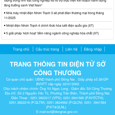
lượng trong lĩnh vực công nghiệp và hỗ trợ thực hiện Kế hoạch hành động
tăng trưởng xanh Việt Nam”
Nhà máy nhiệt điện Nhơn Trạch 3 sẽ phát điện thương mại trong tháng
11/2025
Nhiệt điện Nhơn Trạch 4 chính thức hòa lưới điện quốc gia (XT)
5 giải pháp ‘kích hoạt’ tiềm năng ngành công nghiệp hóa chất (XT)
Trang chủ
Cấu trúc trang
Liên hệ
Đăng nhập
TRANG THÔNG TIN ĐIỆN TỬ SỞ
CÔNG THƯƠNG
Cơ quan chủ quản: UBND thành phố Đồng Nai . Giấy phép số 26/GP-
BVHTT cấp ngày 22/01/2003
Chịu trách nhiệm chính: Ông Vũ Ngọc Long - Giám đốc Sở Công Thương
Địa chỉ: Số 2 Nguyễn Văn Trị, Phường Trấn Biên, Thành phố Đồng Nai.
Điện Thoại : 0251.3823317 (VPS); 0251.3941585 (P.KHTCTH);
0251.3822216 (P.QLTM); 0251.3824962 (P.QLCN); 0251. 3941584
(P.KT&QLNL).
E-mail:sct@dongnai.gov.vn;