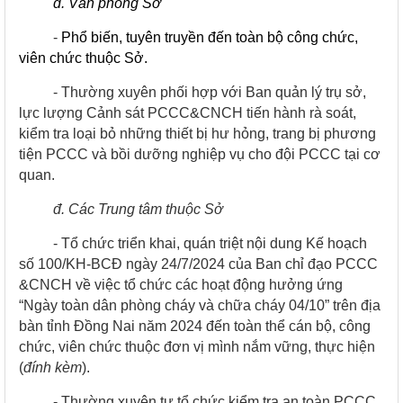
d. Văn phòng Sở
-
Phổ biến, tuyên truyền đến toàn bộ công chức,
viên chức thuộc Sở.
- Thường xuyên phối hợp với Ban quản lý trụ sở,
lực lượng Cảnh sát PCCC&CNCH tiến hành rà soát,
kiểm tra loại bỏ những thiết bị hư hỏng, trang bị phương
tiện PCCC và bồi dưỡng nghiệp vụ cho đội PCCC tại cơ
quan.
đ. Các Trung tâm thuộc Sở
- Tổ chức triển khai, quán triệt nội dung Kế hoạch
số 100/KH-BCĐ ngày 24/7/2024 của Ban chỉ đạo PCCC
&CNCH về việc tổ chức các hoạt động hưởng ứng
“Ngày toàn dân phòng cháy và chữa cháy 04/10” trên địa
bàn tỉnh Đồng Nai năm 2024 đến toàn thể cán bộ, công
chức, viên chức thuộc đơn vị mình nắm vững, thực hiện
(
đính kèm
).
- Thường xuyên tự tổ chức kiểm tra an toàn PCCC,