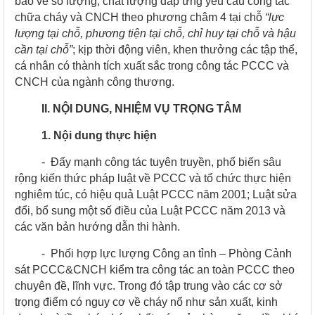
bảo về số lượng, chất lượng đáp ứng yêu cầu công tác
chữa cháy và CNCH theo phương châm 4 tại chỗ
“lực
lượng tại chỗ, phương tiện tại chỗ, chỉ huy tại chỗ và hậu
cần tại chỗ”
; kịp thời động viên, khen thưởng các tập thể,
cá nhân có thành tích xuất sắc trong công tác PCCC và
CNCH của ngành công thương.
II. NỘI DUNG, NHIỆM VỤ TRỌNG TÂM
1. Nội dung thực hiện
-
Đẩy mạnh công tác tuyên truyền, phổ biến sâu
rộng kiến thức pháp luật về PCCC và tổ chức thực hiện
nghiêm túc, có hiệu quả Luật PCCC năm 2001; Luật sửa
đổi, bổ sung một số điều của Luật PCCC năm 2013 và
các văn bản hướng dẫn thi hành.
-
Phối hợp lực lượng Công an tỉnh – Phòng Cảnh
sát PCCC&CNCH kiểm tra công tác an toàn PCCC theo
chuyên đề, lĩnh vực. Trong đó tập trung vào các cơ sở
trọng điểm có nguy cơ về cháy nổ như sản xuất, kinh