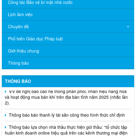
Công tác Bảo vệ bí mật nhà nước
Lịch làm việc
Chuyên đề
Phổ biến Giáo dục Pháp luật
Giới thiệu chung
Thông báo
V/v đề nghị báo cáo hệ thống phân phối, nhãn hiệu hàng hóa
THÔNG BÁO
và hoạt động mua bán khí trên địa bàn tỉnh năm 2025 (nhắc lần
2).
Thông báo bán thanh lý tài sản công theo hình thức chỉ định
Thông báo lựa chọn nhà thầu thực hiện gói thầu: “tổ chức tập
huấn kinh doanh online hiệu quả trên các kênh thương mại điện
tử phổ biến hiện nay” (SA)