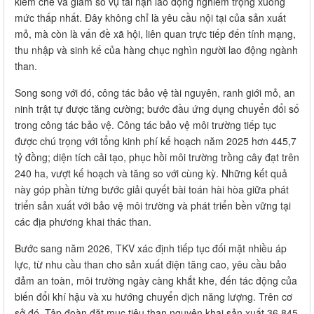
kiềm chế và giảm số vụ tai nạn lao động nghiêm trọng xuống
mức thấp nhất. Đây không chỉ là yêu cầu nội tại của sản xuất
mỏ, mà còn là vấn đề xã hội, liên quan trực tiếp đến tính mạng,
thu nhập và sinh kế của hàng chục nghìn người lao động ngành
than.
Song song với đó, công tác bảo vệ tài nguyên, ranh giới mỏ, an
ninh trật tự được tăng cường; bước đầu ứng dụng chuyển đổi số
trong công tác bảo vệ. Công tác bảo vệ môi trường tiếp tục
được chú trọng với tổng kinh phí kế hoạch năm 2025 hơn 445,7
tỷ đồng; diện tích cải tạo, phục hồi môi trường trồng cây đạt trên
240 ha, vượt kế hoạch và tăng so với cùng kỳ. Những kết quả
này góp phần từng bước giải quyết bài toán hài hòa giữa phát
triển sản xuất với bảo vệ môi trường và phát triển bền vững tại
các địa phương khai thác than.
Bước sang năm 2026, TKV xác định tiếp tục đối mặt nhiều áp
lực, từ nhu cầu than cho sản xuất điện tăng cao, yêu cầu bảo
đảm an toàn, môi trường ngày càng khắt khe, đến tác động của
biến đổi khí hậu và xu hướng chuyển dịch năng lượng. Trên cơ
sở đó, Tập đoàn đặt mục tiêu than nguyên khai sản xuất 36,845