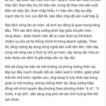
triệu tấn; than tiêu thụ 50 triệu tấn, trong đó than cho sản xuất
điện 42 triệu tấn; than nhập khẩu 11 triệu tấn; tiếp tục đẩy
mạnh đào lò, bóc xúc đất đá, bảo đảm nhịp độ sản xuất hợp lý.
Xác định công tác an toàn, vệ sinh lao động là quan trọng hàng
đầu, TKV xác định tăng cường phối hợp giữa chuyên môn -
công đoàn - đoàn thanh niên để an toàn thực sự trở thành
nhiệm vụ của cả hệ thống chính trị trong doanh nghiệp. Theo
đó, tăng cường áp dụng công nghệ sản xuất tiên tiến, hiện đại,
cùng với nâng cao ý thức tự chủ an toàn, xây dựng văn hóa an
toàn được xác định là giải pháp căn cơ, lâu dài.
Đối với công tác bảo vệ môi trường và phòng chống thiên tai,
tiếp tục đẩy mạnh chuyển đổi số, kiểm soát ô nhiễm, giảm phát
thải khí nhà kính; nghiên cứu, ứng dụng trí tuệ nhân tạo trong
quản lý môi trường, phòng chống thiên tai; tăng cường hiệp
đồng với chính quyền địa phương theo phương châm “6 rõ”, “3
trước, 4 tại chỗ”, sẵn sàng ứng phó với các tình huống thời tiết
cực đoan.