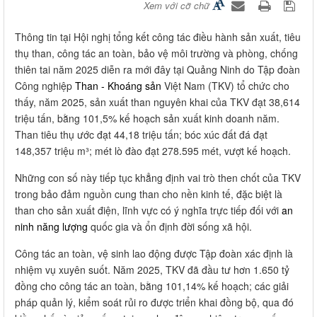
Xem với cỡ chữ
Thông tin tại Hội nghị tổng kết công tác điều hành sản xuất, tiêu
thụ than, công tác an toàn, bảo vệ môi trường và phòng, chống
thiên tai năm 2025 diễn ra mới đây tại Quảng Ninh do Tập đoàn
Công nghiệp
Than - Khoáng sản
Việt Nam (TKV) tổ chức cho
thấy, năm 2025, sản xuất than nguyên khai của TKV đạt 38,614
triệu tấn, bằng 101,5% kế hoạch sản xuất kinh doanh năm.
Than tiêu thụ ước đạt 44,18 triệu tấn; bóc xúc đất đá đạt
148,357 triệu m³; mét lò đào đạt 278.595 mét, vượt kế hoạch.
Những con số này tiếp tục khẳng định vai trò then chốt của TKV
trong bảo đảm nguồn cung than cho nền kinh tế, đặc biệt là
than cho sản xuất điện, lĩnh vực có ý nghĩa trực tiếp đối với
an
ninh năng lượng
quốc gia và ổn định đời sống xã hội.
Công tác an toàn, vệ sinh lao động được Tập đoàn xác định là
nhiệm vụ xuyên suốt. Năm 2025, TKV đã đầu tư hơn 1.650 tỷ
đồng cho công tác an toàn, bằng 101,14% kế hoạch; các giải
pháp quản lý, kiểm soát rủi ro được triển khai đồng bộ, qua đó