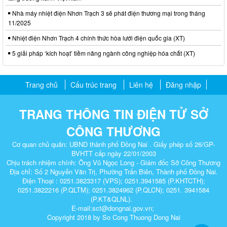
Nhà máy nhiệt điện Nhơn Trạch 3 sẽ phát điện thương mại trong tháng
11/2025
Nhiệt điện Nhơn Trạch 4 chính thức hòa lưới điện quốc gia (XT)
5 giải pháp ‘kích hoạt’ tiềm năng ngành công nghiệp hóa chất (XT)
Trang chủ
Cấu trúc trang
Liên hệ
Đăng nhập
TRANG THÔNG TIN ĐIỆN TỬ SỞ
CÔNG THƯƠNG
Cơ quan chủ quản: UBND thành phố Đồng Nai . Giấy phép số 26/GP-
BVHTT cấp ngày 22/01/2003
Chịu trách nhiệm chính: Ông Vũ Ngọc Long - Giám đốc Sở Công Thương
Địa chỉ: Số 2 Nguyễn Văn Trị, Phường Trấn Biên, Thành phố Đồng Nai.
Điện Thoại : 0251.3823317 (VPS); 0251.3941585 (P.KHTCTH);
0251.3822216 (P.QLTM); 0251.3824962 (P.QLCN); 0251. 3941584
(P.KT&QLNL).
E-mail:sct@dongnai.gov.vn;
Copyright 2018 by So Cong Thuong Dong Nai​