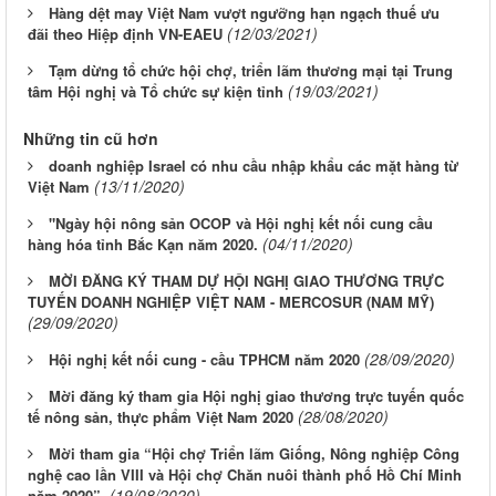
Hàng dệt may Việt Nam vượt ngưỡng hạn ngạch thuế ưu
(12/03/2021)
đãi theo Hiệp định VN-EAEU
Tạm dừng tổ chức hội chợ, triển lãm thương mại tại Trung
(19/03/2021)
tâm Hội nghị và Tổ chức sự kiện tỉnh
Những tin cũ hơn
doanh nghiệp Israel có nhu cầu nhập khẩu các mặt hàng từ
(13/11/2020)
Việt Nam
"Ngày hội nông sản OCOP và Hội nghị kết nối cung cầu
(04/11/2020)
hàng hóa tỉnh Bắc Kạn năm 2020.
MỜI ĐĂNG KÝ THAM DỰ HỘI NGHỊ GIAO THƯƠNG TRỰC
TUYẾN DOANH NGHIỆP VIỆT NAM - MERCOSUR (NAM MỸ)
(29/09/2020)
(28/09/2020)
Hội nghị kết nối cung - cầu TPHCM năm 2020
Mời đăng ký tham gia Hội nghị giao thương trực tuyến quốc
(28/08/2020)
tế nông sản, thực phẩm Việt Nam 2020
Mời tham gia “Hội chợ Triển lãm Giống, Nông nghiệp Công
nghệ cao lần VIII và Hội chợ Chăn nuôi thành phố Hồ Chí Minh
(19/08/2020)
năm 2020”.