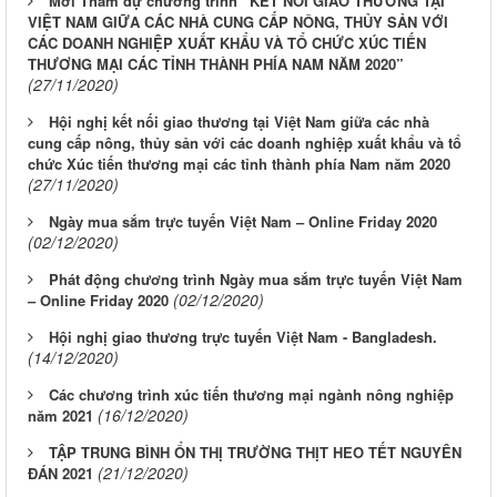
Mời Tham dự chương trình “KẾT NỐI GIAO THƯƠNG TẠI
VIỆT NAM GIỮA CÁC NHÀ CUNG CẤP NÔNG, THỦY SẢN VỚI
CÁC DOANH NGHIỆP XUẤT KHẨU VÀ TỔ CHỨC XÚC TIẾN
THƯƠNG MẠI CÁC TỈNH THÀNH PHÍA NAM NĂM 2020”
(27/11/2020)
Hội nghị kết nối giao thương tại Việt Nam giữa các nhà
cung cấp nông, thủy sản với các doanh nghiệp xuất khẩu và tổ
chức Xúc tiến thương mại các tỉnh thành phía Nam năm 2020
(27/11/2020)
Ngày mua sắm trực tuyến Việt Nam – Online Friday 2020
(02/12/2020)
Phát động chương trình Ngày mua sắm trực tuyến Việt Nam
(02/12/2020)
– Online Friday 2020
Hội nghị giao thương trực tuyến Việt Nam - Bangladesh.
(14/12/2020)
Các chương trình xúc tiến thương mại ngành nông nghiệp
(16/12/2020)
năm 2021
TẬP TRUNG BÌNH ỔN THỊ TRƯỜNG THỊT HEO TẾT NGUYÊN
(21/12/2020)
ĐÁN 2021