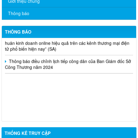
Giới thiệu chung
và hoạt động mua bán khí trên địa bàn tỉnh năm 2025 (nhắc lần
2).
Thông báo
Thông báo bán thanh lý tài sản công theo hình thức chỉ định
THÔNG BÁO
Thông báo lựa chọn nhà thầu thực hiện gói thầu: “tổ chức tập
huấn kinh doanh online hiệu quả trên các kênh thương mại điện
tử phổ biến hiện nay” (SA)
Thông báo điều chỉnh lịch tiếp công dân của Ban Giám đốc Sở
Công Thương năm 2024
THỐNG KÊ TRUY CẬP