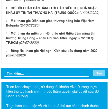
CƠ HỘI CHÀO BÁN HÀNG TỚI CÁC SIÊU THỊ, NHÀ NHẬP
(14/08/2020)
KHẨU UY TÍN TẠI THƯỢNG HẢI (TRUNG QUỐC):
Mời tham gia Diễn đàn giao thương hàng hóa Việt Nam -
(24/07/2020)
Bulgaria
Mời tham dự miễn phí Hội thảo giới thiệu tiềm năng thị
trường Trung Đông – châu Phi vào 13h30 ngày 9/7/2020 tại
(07/07/2020)
TP.HCM
Đồng Nai tham gia Hội nghị Kích cầu tiêu dùng năm 2020
(03/07/2020)
Tìm
Triển khai chuyển đổi, sử dụng tài khoản VNeID trong thực
hiện thủ tục hành chính thuộc thẩm quyền giải quyết của Sở
Công Thương
Thực hiện tiếp nhận và trả kết quả thủ tục hành chính thuộc