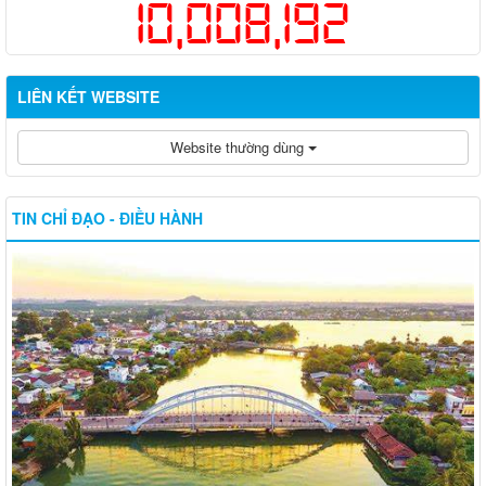
10,008,192
LIÊN KẾT WEBSITE
Website thường dùng
TIN CHỈ ĐẠO - ĐIỀU HÀNH