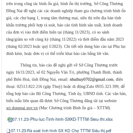
trên trong công tác bình ổn giá,
bình ổn thị trường
,
Sở Công Thương
Đồng Nai đề nghị các các doanh nghiệp tham gia chương trình bình ổn
giá, các chợ hạng 1, trung tâm thương mại, siêu thị trên địa bàn tỉnh
khẩn trương phối hợp rà soát, báo cáo tình hình sản xuất, kinh doanh
của đơn vị vào thời điểm hiện tại (tháng 11/2023), có so sánh
tăng/giảm so với cùng kỳ (tháng 11/2022) và thời điểm đầu năm 2023
(tháng 02/2023 hoặc quý I/2023). Chi tiết nội dung báo cáo tại Phụ lục
đính kèm, hoặc đơn vị có thể triển khai báo cáo bằng lời văn.
Thông tin, báo cáo đề nghị gửi về Sở Công Thương
trước
ngày 16/11/2023
, số 02 Nguyễn Văn Trị, phường Thanh Bình, thành
phố Biên Hoà, tỉnh Đồng Nai, email
:
nhuthuy0702@gmail.com
, điện
thoại: 02513.822.216 (gặp Thuỳ) hoặc di động
/Zalo
0935.323.399, để
tổng hợp báo cáo Bộ Công Thương, Tỉnh ủy, UBND tỉnh. Các văn bản,
biểu mẫu liên quan đã được Sở Công Thương đăng tải tại website
sct.dongnai.gov.vn
(Mục Chương trình Bình ổn giá – XTTM).
07.11.23-Phu-luc-Tinh-hinh-SXKD-TTTM-Sieu-thi.xlsx
07.11.23-Rà soát tình hình SX KD Chợ TTTM Siêu thị.pdf