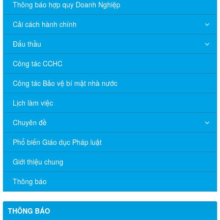
Thông báo hợp quy Doanh Nghiệp
Cải cách hành chính
Đấu thầu
Công tác CCHC
Công tác Bảo vệ bí mật nhà nước
Lịch làm việc
Chuyên đề
Phổ biến Giáo dục Pháp luật
V/v đề nghị báo cáo hệ thống phân phối, nhãn hiệu hàng hóa
và hoạt động mua bán khí trên địa bàn tỉnh năm 2025 (nhắc lần
Giới thiệu chung
2).
Thông báo
Thông báo bán thanh lý tài sản công theo hình thức chỉ định
Thông báo lựa chọn nhà thầu thực hiện gói thầu: “tổ chức tập
THÔNG BÁO
huấn kinh doanh online hiệu quả trên các kênh thương mại điện