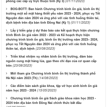
(01/11/2023)
phòng các cấp ủy trực thuộc tỉnh (Kỳ 3)
BOG-BOTT: Ban hành Chương trình bình ổn giá, bình ổn thị
trường một số mặt hàng thiết yếu năm 2023 - 2024, phục vụ Tết
Nguyên đán năm 2024 và ứng phó với các tình huống thiên tai,
(01/11/2023)
dịch bệnh trên địa bàn tỉnh Đồng Nai (Kỳ 1)
Lấy ý kiến góp ý dự thảo báo cáo kết quả thực hiện chương
trình Bình ổn giá năm 2022 - 2023 và Kế hoạch thực hiện
chương trình bình ổn giá, bình ổn thị trường năm 2023– 2024,
phục vụ Tết Nguyên đán 2024 và ứng phó với các tình huống
(23/08/2023)
thiên tai, dịch bệnh
Triển khai nhiệm vụ nhằm bình ổn thị trường, đảm bảo
nguồn cung mặt hàng lúa, gạo theo chỉ đạo của cơ quan cấp
(23/08/2023)
trên
Mời tham gia Chương trình bình ổn thị trường thành phố
(14/08/2023)
Hà Nội năm 2023 (Th)
Các điểm bán sách giáo khoa, tập vở học sinh bình ổn giá
(15/05/2023)
năm học 2023 - 2024
Chương trình bình ổn giá Sách giáo khoa năm học 2023 -
2024 trên địa bàn tỉnh Đồng Nai chính thức bắt đầu
(15/05/2023)