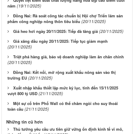
Quyết liệt kiểm soát chất lượng hàng hóa dịp cao điểm cuối
(19/11/2025)
năm
Đồng Nai: Rà soát công tác chuẩn bị Hội chợ Triển lãm sản
(20/11/2025)
phẩm công nghiệp nông thôn tiêu biểu
(20/11/2025)
Giá heo hơi ngày 20/11/2025: Tiếp đà tăng giá
Giá xăng dầu ngày 20/11/2025: Tiếp tục giảm mạnh
(20/11/2025)
Triệt phá hàng giả, bảo vệ doanh nghiệp làm ăn chân chính
(20/11/2025)
Đồng Nai: Kết nối, mở rộng xuất khẩu nông sản vào thị
(20/11/2025)
trường EU
Xuất nhập khẩu thiết lập mức kỷ lục, tính đến 15/11/2025
(21/11/2025)
vượt 800 tỷ USD
Một sự cố trên Phố Wall có thể châm ngòi cho suy thoái
(21/11/2025)
toàn cầu
Những tin cũ hơn
Thủ tướng yêu cầu ưu tiên giữ vững ổn định kinh tế vĩ mô,