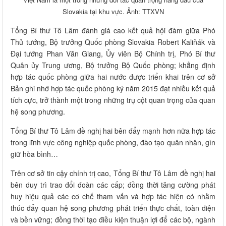
Slovakia tại khu vực. Ảnh: TTXVN
Tổng Bí thư Tô Lâm đánh giá cao kết quả hội đàm giữa Phó
Thủ tướng, Bộ trưởng Quốc phòng Slovakia Robert Kaliňák và
Đại tướng Phan Văn Giang, Ủy viên Bộ Chính trị, Phó Bí thư
Quân ủy Trung ương, Bộ trưởng Bộ Quốc phòng; khẳng định
hợp tác quốc phòng giữa hai nước được triển khai trên cơ sở
Bản ghi nhớ hợp tác quốc phòng ký năm 2015 đạt nhiều kết quả
tích cực, trở thành một trong những trụ cột quan trọng của quan
hệ song phương.
Tổng Bí thư Tô Lâm đề nghị hai bên đẩy mạnh hơn nữa hợp tác
trong lĩnh vực công nghiệp quốc phòng, đào tạo quân nhân, gìn
giữ hòa bình…
Trên cơ sở tin cậy chính trị cao, Tổng Bí thư Tô Lâm đề nghị hai
bên duy trì trao đổi đoàn các cấp; đồng thời tăng cường phát
huy hiệu quả các cơ chế tham vấn và hợp tác hiện có nhằm
thúc đẩy quan hệ song phương phát triển thực chất, toàn diện
và bền vững; đồng thời tạo điều kiện thuận lợi để các bộ, ngành