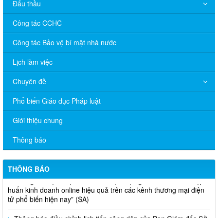
Đấu thầu
Công tác CCHC
Công tác Bảo vệ bí mật nhà nước
Lịch làm việc
Chuyên đề
Phổ biến Giáo dục Pháp luật
V/v đề nghị báo cáo hệ thống phân phối, nhãn hiệu hàng hóa
Giới thiệu chung
và hoạt động mua bán khí trên địa bàn tỉnh năm 2025 (nhắc lần
2).
Thông báo
Thông báo bán thanh lý tài sản công theo hình thức chỉ định
THÔNG BÁO
Thông báo lựa chọn nhà thầu thực hiện gói thầu: “tổ chức tập
huấn kinh doanh online hiệu quả trên các kênh thương mại điện
tử phổ biến hiện nay” (SA)
Thông báo điều chỉnh lịch tiếp công dân của Ban Giám đốc Sở