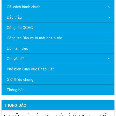
Cải cách hành chính
Đấu thầu
Công tác CCHC
Công tác Bảo vệ bí mật nhà nước
Lịch làm việc
Chuyên đề
Phổ biến Giáo dục Pháp luật
V/v đề nghị báo cáo hệ thống phân phối, nhãn hiệu hàng hóa
Giới thiệu chung
và hoạt động mua bán khí trên địa bàn tỉnh năm 2025 (nhắc lần
2).
Thông báo
Thông báo bán thanh lý tài sản công theo hình thức chỉ định
THÔNG BÁO
Thông báo lựa chọn nhà thầu thực hiện gói thầu: “tổ chức tập
huấn kinh doanh online hiệu quả trên các kênh thương mại điện