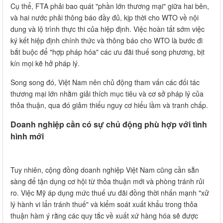
Cụ thể, FTA phải bao quát "phần lớn thương mại" giữa hai bên,
và hai nước phải thông báo đầy đủ, kịp thời cho WTO về nội
dung và lộ trình thực thi của hiệp định. Việc hoàn tất sớm việc
ký kết hiệp định chính thức và thông báo cho WTO là bước đi
bắt buộc để "hợp pháp hóa" các ưu đãi thuế song phương, bịt
kín mọi kẽ hở pháp lý.
Song song đó, Việt Nam nên chủ động tham vấn các đối tác
thương mại lớn nhằm giải thích mục tiêu và cơ sở pháp lý của
thỏa thuận, qua đó giảm thiểu nguy cơ hiểu lầm và tranh chấp.
Doanh nghiệp cần có sự chủ động phù hợp với tình
hình mới
Tuy nhiên, cộng đồng doanh nghiệp Việt Nam cũng cần sẵn
sàng để tận dụng cơ hội từ thỏa thuận mới và phòng tránh rủi
ro. Việc Mỹ áp dụng mức thuế ưu đãi đồng thời nhấn mạnh "xử
lý hành vi lẩn tránh thuế" và kiểm soát xuất khẩu trong thỏa
thuận hàm ý rằng các quy tắc về xuất xứ hàng hóa sẽ được