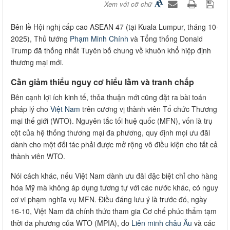
Xem với cỡ chữ
Bên lề Hội nghị cấp cao ASEAN 47 (tại Kuala Lumpur, tháng 10-
2025), Thủ tướng
Phạm Minh Chính
và Tổng thống Donald
Trump đã thống nhất Tuyên bố chung về khuôn khổ hiệp định
thương mại mới.
Cần giảm thiểu nguy cơ hiểu lầm và tranh chấp
Bên cạnh lợi ích kinh tế, thỏa thuận mới cũng đặt ra bài toán
pháp lý cho
Việt Nam
trên cương vị thành viên Tổ chức Thương
mại thế giới (WTO). Nguyên tắc tối huệ quốc (MFN), vốn là trụ
cột của hệ thống thương mại đa phương, quy định mọi ưu đãi
dành cho một đối tác phải được mở rộng vô điều kiện cho tất cả
thành viên WTO.
Nói cách khác, nếu Việt Nam dành ưu đãi đặc biệt chỉ cho hàng
hóa Mỹ mà không áp dụng tương tự với các nước khác, có nguy
cơ vi phạm nghĩa vụ MFN. Điều đáng lưu ý là trước đó, ngày
16-10, Việt Nam đã chính thức tham gia Cơ chế phúc thẩm tạm
thời đa phương của WTO (MPIA), do
Liên minh châu Âu
và các