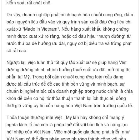
kiểm soát rất chặt chẽ.
Do vậy, doanh nghiệp phải minh bạch hóa chuỗi cung ứng, đảm
bảo nguyên liệu đầu vào và quy trình sản xuất đáp ứng tiêu chí
xuất xứ "Made in Vietnam". Nếu hàng xuất khẩu không chứng
minh được xuất xứ rõ ràng, hoặc có dấu hiệu "mượn đường" từ
nước thứ ba để hưởng ưu đãi, nguy cơ bị điều tra và trừng phạt
sẽ rất cao.
Ngược lại, việc tuân thủ tốt quy tắc xuất xứ sẽ giúp hàng Việt
đường đường chính chính hưởng thuế suất ưu đãi, mở rộng thị
phần tại Mỹ. Trong bối cảnh chuỗi cung ứng toàn cầu đang
được tái cấu trúc để đề cao tính bền vững và minh bạch, sự
chuẩn bị nghiêm túc của doanh nghiệp trong nước chính là chìa
khóa để biến cơ hội từ thỏa thuận thành lợi ích thực tế, đồng
thời giữ vững uy tín của hàng hóa Việt Nam trên trường quốc tế.
Thỏa thuận thương mại Việt - Mỹ lần này không chỉ mang ý
nghĩa kinh tế mà còn là phép thử đối với bản lĩnh và năng lực
hội nhập của Việt Nam. Việc một quốc gia đang phát triển như
Việt Nam có thể đàm phán song phương thành công với nền