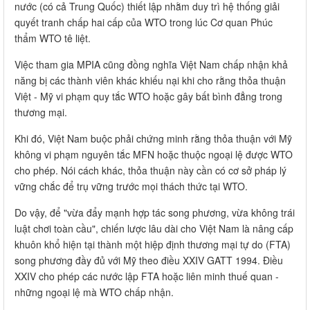
nước (có cả Trung Quốc) thiết lập nhằm duy trì hệ thống giải
quyết tranh chấp hai cấp của WTO trong lúc Cơ quan Phúc
thẩm WTO tê liệt.
Việc tham gia MPIA cũng đồng nghĩa Việt Nam chấp nhận khả
năng bị các thành viên khác khiếu nại khi cho rằng thỏa thuận
Việt - Mỹ vi phạm quy tắc WTO hoặc gây bất bình đẳng trong
thương mại.
Khi đó, Việt Nam buộc phải chứng minh rằng thỏa thuận với Mỹ
không vi phạm nguyên tắc MFN hoặc thuộc ngoại lệ được WTO
cho phép. Nói cách khác, thỏa thuận này cần có cơ sở pháp lý
vững chắc để trụ vững trước mọi thách thức tại WTO.
Do vậy, để "vừa đẩy mạnh hợp tác song phương, vừa không trái
luật chơi toàn cầu", chiến lược lâu dài cho Việt Nam là nâng cấp
khuôn khổ hiện tại thành một hiệp định thương mại tự do (FTA)
song phương đầy đủ với Mỹ theo điều XXIV GATT 1994. Điều
XXIV cho phép các nước lập FTA hoặc liên minh thuế quan -
những ngoại lệ mà WTO chấp nhận.