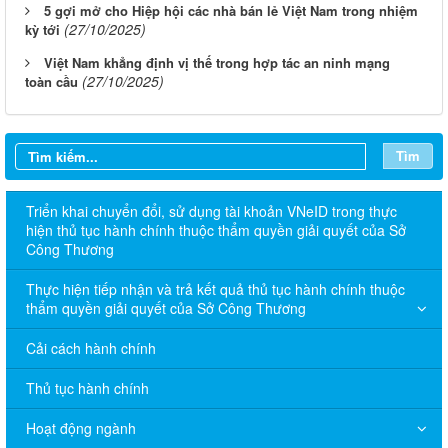
5 gợi mở cho Hiệp hội các nhà bán lẻ Việt Nam trong nhiệm
(27/10/2025)
kỳ tới
Việt Nam khẳng định vị thế trong hợp tác an ninh mạng
(27/10/2025)
toàn cầu
Tìm
Triển khai chuyển đổi, sử dụng tài khoản VNeID trong thực
hiện thủ tục hành chính thuộc thẩm quyền giải quyết của Sở
Công Thương
Thực hiện tiếp nhận và trả kết quả thủ tục hành chính thuộc
thẩm quyền giải quyết của Sở Công Thương
Cải cách hành chính
Thủ tục hành chính
Hoạt động ngành