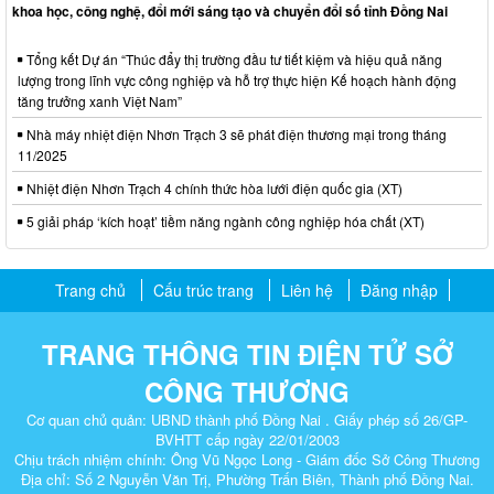
khoa học, công nghệ, đổi mới sáng tạo và chuyển đổi số tỉnh Đồng Nai
Tổng kết Dự án “Thúc đẩy thị trường đầu tư tiết kiệm và hiệu quả năng
lượng trong lĩnh vực công nghiệp và hỗ trợ thực hiện Kế hoạch hành động
tăng trưởng xanh Việt Nam”
Nhà máy nhiệt điện Nhơn Trạch 3 sẽ phát điện thương mại trong tháng
11/2025
Nhiệt điện Nhơn Trạch 4 chính thức hòa lưới điện quốc gia (XT)
5 giải pháp ‘kích hoạt’ tiềm năng ngành công nghiệp hóa chất (XT)
Trang chủ
Cấu trúc trang
Liên hệ
Đăng nhập
TRANG THÔNG TIN ĐIỆN TỬ SỞ
CÔNG THƯƠNG
Cơ quan chủ quản: UBND thành phố Đồng Nai . Giấy phép số 26/GP-
BVHTT cấp ngày 22/01/2003
Chịu trách nhiệm chính: Ông Vũ Ngọc Long - Giám đốc Sở Công Thương
Địa chỉ: Số 2 Nguyễn Văn Trị, Phường Trấn Biên, Thành phố Đồng Nai.