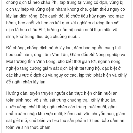
chống dịch tả heo châu Phi, tập trung tại vùng có dịch, vùng bị
dịch uy hiếp và vùng đệm nhằm khống chế, giảm thiểu nguy cơ
lây lan diện rộng. Bên cạnh đó, tổ chức tiêu hủy ngay heo mắc
bệnh, heo chết và heo có kết quả xét nghiệm dương tính với
dịch tả heo châu Phi; hướng dẫn hộ chăn nuôi thực hiện vệ
sinh, khử trùng, tiêu độc chuồng nuôi…
Để phòng, chống dịch bệnh lây lan, đảm bảo nguồn cung thịt
heo cuối năm, ông Lâm Văn Tân, Giám đốc Sở Nông nghiệp và
Môi trường tỉnh Vĩnh Long, cho biết thời gian tới, ngành nông
nghiệp tăng cường giám sát dịch bệnh tại từng hộ, đặc biệt ở
các khu vực ổ dịch cũ và nguy cơ cao, kịp thời phát hiện và xử lý
để ngăn chặn lây lan.
Hướng dẫn, tuyên truyền người dân thực hiện chăn nuôi an
toàn sinh học, vệ sinh, sát trùng chuồng trại, xử lý thức ăn,
nước uống, chất thải; ngăn chặn côn trùng, ruồi muỗi, gặm
nhấm xâm nhập khu vực nuôi; kiểm soát vận chuyển heo, giám
sát giết mổ, chế biến và tiêu thụ sản phẩm từ heo, bảo đảm an
toàn vệ sinh thực phẩm.