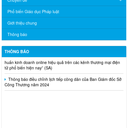
Phổ biến Giáo dục Pháp luật
V/v đề nghị báo cáo hệ thống phân phối, nhãn hiệu hàng hóa
Giới thiệu chung
và hoạt động mua bán khí trên địa bàn tỉnh năm 2025 (nhắc lần
2).
Thông báo
Thông báo bán thanh lý tài sản công theo hình thức chỉ định
THÔNG BÁO
Thông báo lựa chọn nhà thầu thực hiện gói thầu: “tổ chức tập
huấn kinh doanh online hiệu quả trên các kênh thương mại điện
tử phổ biến hiện nay” (SA)
Thông báo điều chỉnh lịch tiếp công dân của Ban Giám đốc Sở
Công Thương năm 2024