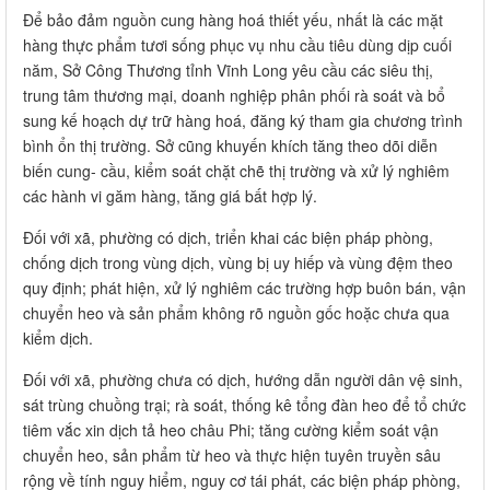
Để bảo đảm nguồn cung hàng hoá thiết yếu, nhất là các mặt
hàng thực phẩm tươi sống phục vụ nhu cầu tiêu dùng dịp cuối
năm, Sở Công Thương tỉnh Vĩnh Long yêu cầu các siêu thị,
trung tâm thương mại, doanh nghiệp phân phối rà soát và bổ
sung kế hoạch dự trữ hàng hoá, đăng ký tham gia chương trình
bình ổn thị trường. Sở cũng khuyến khích tăng theo dõi diễn
biến cung- cầu, kiểm soát chặt chẽ thị trường và xử lý nghiêm
các hành vi găm hàng, tăng giá bất hợp lý.
Đối với xã, phường có dịch, triển khai các biện pháp phòng,
chống dịch trong vùng dịch, vùng bị uy hiếp và vùng đệm theo
quy định; phát hiện, xử lý nghiêm các trường hợp buôn bán, vận
chuyển heo và sản phẩm không rõ nguồn gốc hoặc chưa qua
kiểm dịch.
Đối với xã, phường chưa có dịch, hướng dẫn người dân vệ sinh,
sát trùng chuồng trại; rà soát, thống kê tổng đàn heo để tổ chức
tiêm vắc xin dịch tả heo châu Phi; tăng cường kiểm soát vận
chuyển heo, sản phẩm từ heo và thực hiện tuyên truyền sâu
rộng về tính nguy hiểm, nguy cơ tái phát, các biện pháp phòng,