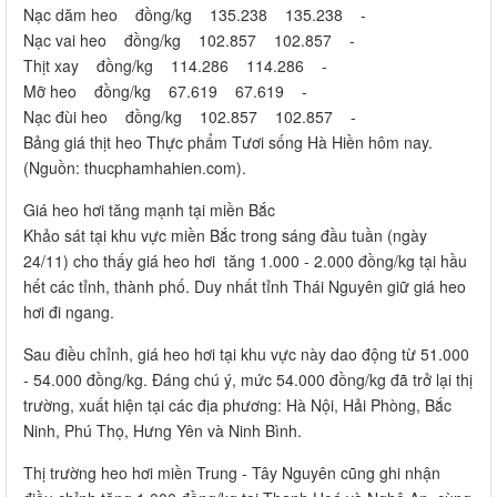
Nạc dăm heo đồng/kg 135.238 135.238 -
Nạc vai heo đồng/kg 102.857 102.857 -
Thịt xay đồng/kg 114.286 114.286 -
Mỡ heo đồng/kg 67.619 67.619 -
Nạc đùi heo đồng/kg 102.857 102.857 -
Bảng giá thịt heo Thực phẩm Tươi sống Hà Hiền hôm nay.
(Nguồn: thucphamhahien.com).
Giá heo hơi tăng mạnh tại miền Bắc
Khảo sát tại khu vực miền Bắc trong sáng đầu tuần (ngày
24/11) cho thấy giá heo hơi tăng 1.000 - 2.000 đồng/kg tại hầu
hết các tỉnh, thành phố. Duy nhất tỉnh Thái Nguyên giữ giá heo
hơi đi ngang.
Sau điều chỉnh, giá heo hơi tại khu vực này dao động từ 51.000
- 54.000 đồng/kg. Đáng chú ý, mức 54.000 đồng/kg đã trở lại thị
trường, xuất hiện tại các địa phương: Hà Nội, Hải Phòng, Bắc
Ninh, Phú Thọ, Hưng Yên và Ninh Bình.
Thị trường heo hơi miền Trung - Tây Nguyên cũng ghi nhận