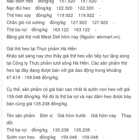
Nạc dăm heo đồng/kg 157.520 157.520 -
Nạc đùi heo đồng/kg 122.320 122.320 -
Thịt heo xay đồng/kg 119.922 119.922 -
Chân giò rút xương đồng/kg 127.922 127.922 -
Thịt ba rọi đồng/kg 163.122 163.122 -
Bảng giá thịt mát Meat Deli hôm nay (Nguồn: winmart.vn).
Giá thịt heo tại Thực phẩm Hà Hiền
Khảo sát sáng nay cho thấy giá thịt heo vẫn tiếp tục lặng sóng
tại Công ty Thực phẩm tươi sống Hà Hiền. Các sản phẩm thịt
heo tại đây đang được bán với giá dao động trong khoảng
67.619 - 159.048 đồng/kg.
Cụ thể, sản phẩm có giá bán cao nhất là sườn non heo với giá
159.048 đồng/kg. Kế đó là thịt ba rọi và nạc dăm heo được bày
bán cùng giá 135.238 đồng/kg.
Tên sản phẩm Đơn vị Giá hôm trước Giá hôm nay Thay
đổi
Thịt ba rọi đồng/kg 135.238 135.238 -
Sườn non heo đồng/kg 159.048 159.048 -