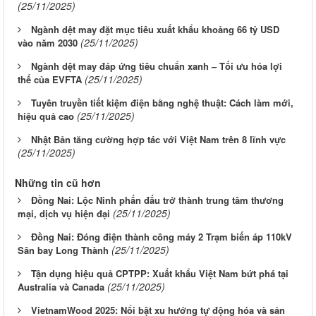
(25/11/2025)
Ngành dệt may đặt mục tiêu xuất khẩu khoảng 66 tỷ USD
(25/11/2025)
vào năm 2030
Ngành dệt may đáp ứng tiêu chuẩn xanh – Tối ưu hóa lợi
(25/11/2025)
thế của EVFTA
Tuyên truyền tiết kiệm điện bằng nghệ thuật: Cách làm mới,
(25/11/2025)
hiệu quả cao
Nhật Bản tăng cường hợp tác với Việt Nam trên 8 lĩnh vực
(25/11/2025)
Những tin cũ hơn
Đồng Nai: Lộc Ninh phấn đấu trở thành trung tâm thương
(25/11/2025)
mại, dịch vụ hiện đại
Đồng Nai: Đóng điện thành công máy 2 Trạm biến áp 110kV
(25/11/2025)
Sân bay Long Thành
Tận dụng hiệu quả CPTPP: Xuất khẩu Việt Nam bứt phá tại
(25/11/2025)
Australia và Canada
VietnamWood 2025: Nổi bật xu hướng tự động hóa và sản