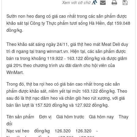
Xem với cỡ chữ
Sườn non heo đang có giá cao nhất trong các sản phẩm được
khảo sát tại Công ty Thực phẩm tươi sống Hà Hiền, đạt 159.048
đồng/kg.
Theo khảo sát sáng ngày 24/11, giá thịt heo mát Meat Deli duy
trì đi ngang tại trang winmart.vn. Hiện tại, các sản phẩm được
bán ra trong khoảng 119.922 - 163.122 đồng/kg và được giảm
giá 20% theo chương trình ưu đãi dành cho hội viên của
WinMart.
Trong đó, thịt ba rọi heo có giá bán cao nhất trong các sản
phẩm được khảo sát, niêm yết tại mức 163.122 đồng/kg. Theo
sau đó là thịt nạc dăm heo và chân giò heo rút xương, với giá
bán lần lượt là 157.520 đồng/kg và 127.922 đồng/kg.
Tên sản phẩm Đơn vị Giá hôm trước Giá hôm nay Thay
đổi
Nạc vai heo đồng/kg 126.320 126.320 -