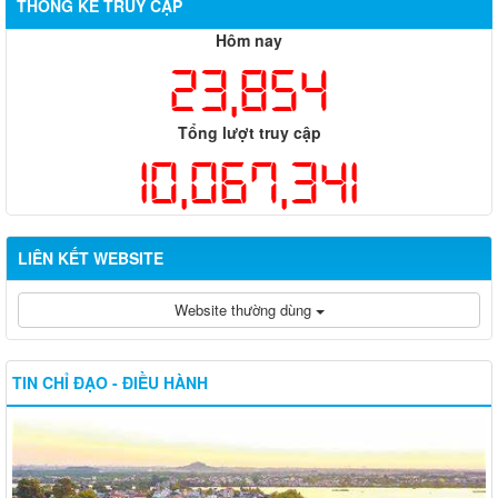
THỐNG KÊ TRUY CẬP
Hôm nay
23,854
Tổng lượt truy cập
10,067,341
LIÊN KẾT WEBSITE
Website thường dùng
TIN CHỈ ĐẠO - ĐIỀU HÀNH