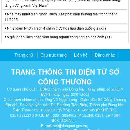
tăng trưởng xanh Việt Nam”
Nhà máy nhiệt điện Nhơn Trạch 3 sẽ phát điện thương mại trong tháng
11/2025
Nhiệt điện Nhơn Trạch 4 chính thức hòa lưới điện quốc gia (XT)
5 giải pháp ‘kích hoạt’ tiềm năng ngành công nghiệp hóa chất (XT)
Trang chủ
Cấu trúc trang
Liên hệ
Đăng nhập
TRANG THÔNG TIN ĐIỆN TỬ SỞ
CÔNG THƯƠNG
Cơ quan chủ quản: UBND thành phố Đồng Nai . Giấy phép số 26/GP-
BVHTT cấp ngày 22/01/2003
Chịu trách nhiệm chính: Ông Vũ Ngọc Long - Giám đốc Sở Công Thương
Địa chỉ: Số 2 Nguyễn Văn Trị, Phường Trấn Biên, Thành phố Đồng Nai.
Điện Thoại : 0251.3823317 (VPS); 0251.3941585 (P.KHTCTH);
0251.3822216 (P.QLTM); 0251.3824962 (P.QLCN); 0251. 3941584
(P.KT&QLNL).
E-mail:sct@dongnai.gov.vn;