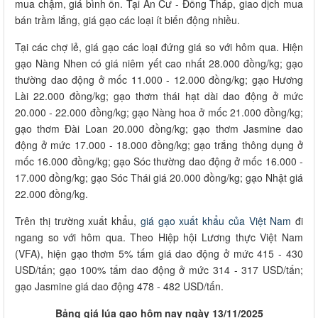
mua chậm, giá bình ổn. Tại An Cư - Đồng Tháp, giao dịch mua
bán trầm lắng, giá gạo các loại ít biến động nhiều.
Tại các chợ lẻ, giá gạo các loại đứng giá so với hôm qua. Hiện
gạo Nàng Nhen có giá niêm yết cao nhất 28.000 đồng/kg; gạo
thường dao động ở mốc 11.000 - 12.000 đồng/kg; gạo Hương
Lài 22.000 đồng/kg; gạo thơm thái hạt dài dao động ở mức
20.000 - 22.000 đồng/kg; gạo Nàng hoa ở mốc 21.000 đồng/kg;
gạo thơm Đài Loan 20.000 đồng/kg; gạo thơm Jasmine dao
động ở mức 17.000 - 18.000 đồng/kg; gạo trắng thông dụng ở
mốc 16.000 đồng/kg; gạo Sóc thường dao động ở mốc 16.000 -
17.000 đồng/kg; gạo Sóc Thái giá 20.000 đồng/kg; gạo Nhật giá
22.000 đồng/kg.
Trên thị trường xuất khẩu,
giá gạo xuất khẩu của Việt Nam
đi
ngang so với hôm qua. Theo Hiệp hội Lương thực Việt Nam
(VFA), hiện gạo thơm 5% tấm giá dao động ở mức 415 - 430
USD/tấn; gạo 100% tấm dao động ở mức 314 - 317 USD/tấn;
gạo Jasmine giá dao động 478 - 482 USD/tấn.
Bảng giá lúa gạo hôm nay ngày 13/11/2025