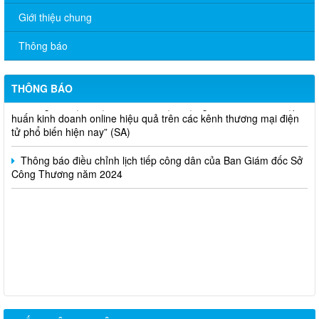
V/v đề nghị báo cáo hệ thống phân phối, nhãn hiệu hàng hóa
Giới thiệu chung
và hoạt động mua bán khí trên địa bàn tỉnh năm 2025 (nhắc lần
2).
Thông báo
Thông báo bán thanh lý tài sản công theo hình thức chỉ định
THÔNG BÁO
Thông báo lựa chọn nhà thầu thực hiện gói thầu: “tổ chức tập
huấn kinh doanh online hiệu quả trên các kênh thương mại điện
tử phổ biến hiện nay” (SA)
Thông báo điều chỉnh lịch tiếp công dân của Ban Giám đốc Sở
Công Thương năm 2024