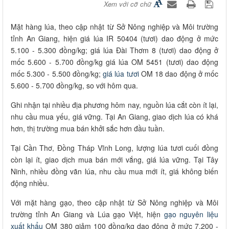
Xem với cỡ chữ
Mặt hàng lúa, theo cập nhật từ Sở Nông nghiệp và Môi trường
tỉnh An Giang, hiện giá lúa IR 50404 (tươi) dao động ở mức
5.100 - 5.300 đồng/kg; giá lúa Đài Thơm 8 (tươi) dao động ở
mốc 5.600 - 5.700 đồng/kg giá lúa OM 5451 (tươi) dao động
mốc 5.300 - 5.500 đồng/kg;
giá lúa tươi
OM 18 dao động ở mốc
5.600 - 5.700 đồng/kg, so với hôm qua.
Ghi nhận tại nhiều địa phương hôm nay, nguồn lúa cắt còn ít lại,
nhu cầu mua yếu, giá vững. Tại An Giang, giao dịch lúa có khá
hơn, thị trường mua bán khởi sắc hơn đầu tuần.
Tại Cần Thơ, Đồng Tháp Vĩnh Long, lượng lúa tươi cuối đồng
còn lại ít, giao dịch mua bán mới vắng, giá lúa vững. Tại Tây
Ninh, nhiều đồng vãn lúa, nhu cầu mua mới ít, giá không biến
động nhiều.
Với mặt hàng gạo, theo cập nhật từ Sở Nông nghiệp và Môi
trường tỉnh An Giang và Lúa gạo Việt, hiện
gạo nguyên liệu
xuất khẩu
OM 380 giảm 100 đồng/kg dao động ở mức 7.200 -