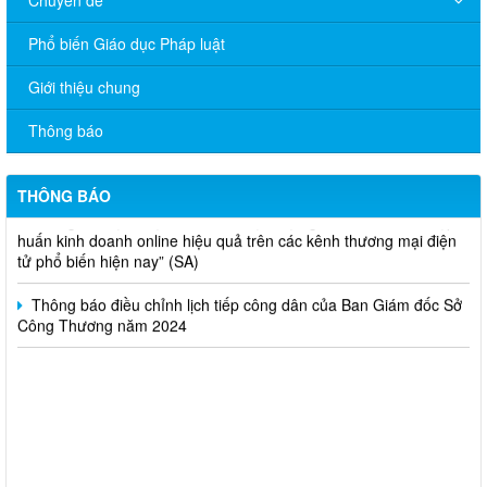
Phổ biến Giáo dục Pháp luật
V/v đề nghị báo cáo hệ thống phân phối, nhãn hiệu hàng hóa
Giới thiệu chung
và hoạt động mua bán khí trên địa bàn tỉnh năm 2025 (nhắc lần
2).
Thông báo
Thông báo bán thanh lý tài sản công theo hình thức chỉ định
THÔNG BÁO
Thông báo lựa chọn nhà thầu thực hiện gói thầu: “tổ chức tập
huấn kinh doanh online hiệu quả trên các kênh thương mại điện
tử phổ biến hiện nay” (SA)
Thông báo điều chỉnh lịch tiếp công dân của Ban Giám đốc Sở
Công Thương năm 2024