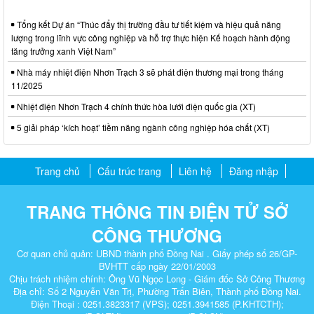
Tổng kết Dự án “Thúc đẩy thị trường đầu tư tiết kiệm và hiệu quả năng
lượng trong lĩnh vực công nghiệp và hỗ trợ thực hiện Kế hoạch hành động
tăng trưởng xanh Việt Nam”
Nhà máy nhiệt điện Nhơn Trạch 3 sẽ phát điện thương mại trong tháng
11/2025
Nhiệt điện Nhơn Trạch 4 chính thức hòa lưới điện quốc gia (XT)
5 giải pháp ‘kích hoạt’ tiềm năng ngành công nghiệp hóa chất (XT)
Trang chủ
Cấu trúc trang
Liên hệ
Đăng nhập
TRANG THÔNG TIN ĐIỆN TỬ SỞ
CÔNG THƯƠNG
Cơ quan chủ quản: UBND thành phố Đồng Nai . Giấy phép số 26/GP-
BVHTT cấp ngày 22/01/2003
Chịu trách nhiệm chính: Ông Vũ Ngọc Long - Giám đốc Sở Công Thương
Địa chỉ: Số 2 Nguyễn Văn Trị, Phường Trấn Biên, Thành phố Đồng Nai.
Điện Thoại : 0251.3823317 (VPS); 0251.3941585 (P.KHTCTH);