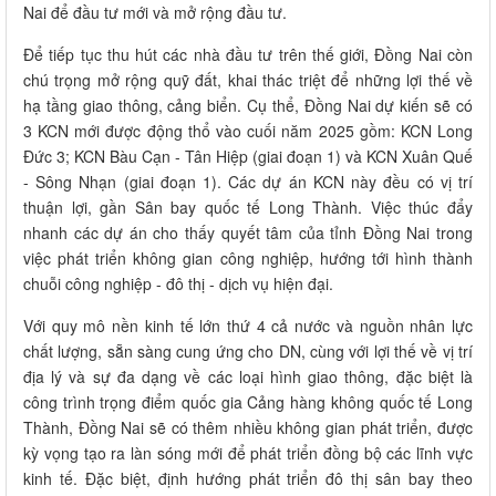
Nai để đầu tư mới và mở rộng đầu tư.
Để tiếp tục thu hút các nhà đầu tư trên thế giới, Đồng Nai còn
chú trọng mở rộng quỹ đất, khai thác triệt để những lợi thế về
hạ tầng giao thông, cảng biển. Cụ thể, Đồng Nai dự kiến sẽ có
3 KCN mới được động thổ vào cuối năm 2025 gồm: KCN Long
Đức 3; KCN Bàu Cạn - Tân Hiệp (giai đoạn 1) và KCN Xuân Quế
- Sông Nhạn (giai đoạn 1). Các dự án KCN này đều có vị trí
thuận lợi, gần Sân bay quốc tế Long Thành. Việc thúc đẩy
nhanh các dự án cho thấy quyết tâm của tỉnh Đồng Nai trong
việc phát triển không gian công nghiệp, hướng tới hình thành
chuỗi công nghiệp - đô thị - dịch vụ hiện đại.
Với quy mô nền kinh tế lớn thứ 4 cả nước và nguồn nhân lực
chất lượng, sẵn sàng cung ứng cho DN, cùng với lợi thế về vị trí
địa lý và sự đa dạng về các loại hình giao thông, đặc biệt là
công trình trọng điểm quốc gia Cảng hàng không quốc tế Long
Thành, Đồng Nai sẽ có thêm nhiều không gian phát triển, được
kỳ vọng tạo ra làn sóng mới để phát triển đồng bộ các lĩnh vực
kinh tế. Đặc biệt, định hướng phát triển đô thị sân bay theo