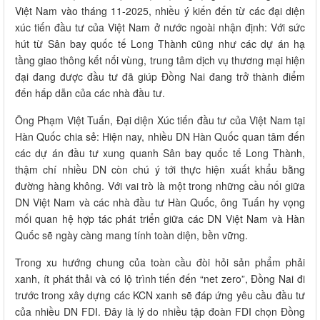
Việt Nam vào tháng 11-2025, nhiều ý kiến đến từ các đại diện
xúc tiến đầu tư của Việt Nam ở nước ngoài nhận định: Với sức
hút từ Sân bay quốc tế Long Thành cũng như các dự án hạ
tầng giao thông kết nối vùng, trung tâm dịch vụ thương mại hiện
đại đang được đầu tư đã giúp Đồng Nai đang trở thành điểm
đến hấp dẫn của các nhà đầu tư.
Ông Phạm Việt Tuấn, Đại diện Xúc tiến đầu tư của Việt Nam tại
Hàn Quốc chia sẻ: Hiện nay, nhiều DN Hàn Quốc quan tâm đến
các dự án đầu tư xung quanh Sân bay quốc tế Long Thành,
thậm chí nhiều DN còn chú ý tới thực hiện xuất khẩu bằng
đường hàng không. Với vai trò là một trong những cầu nối giữa
DN Việt Nam và các nhà đầu tư Hàn Quốc, ông Tuấn hy vọng
mối quan hệ hợp tác phát triển giữa các DN Việt Nam và Hàn
Quốc sẽ ngày càng mang tính toàn diện, bền vững.
Trong xu hướng chung của toàn cầu đòi hỏi sản phẩm phải
xanh, ít phát thải và có lộ trình tiến đến “net zero”, Đồng Nai đi
trước trong xây dựng các KCN xanh sẽ đáp ứng yêu cầu đầu tư
của nhiều DN FDI. Đây là lý do nhiều tập đoàn FDI chọn Đồng