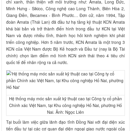
chí xanh, thân thiện với môi trường như: Amata, Long Đức,
Minh Hưng - Sikico, Công nghệ cao Long Thành, Biên Hòa 2,
Giang Điền, Becamex - Bình Phước… Đơn cử, năm 1994, Tập
đoàn Amata (Thái Lan) đã đầu tư hạ tầng kỹ thuật KCN Amata
khá bài bản và trở thành điển hình trong đầu tư KCN tại Việt
Nam và được nhiều tỉnh, thành học hỏi kinh nghiệm khi phát
triển công nghiệp. Hơn 5 năm trước, KCN Amata là một trong 3
KCN của Việt Nam được Bộ Kế hoạch và Đầu tư (nay là Bộ Tài
chính) chọn làm điểm mô hình KCN sinh thái theo 4 tiêu chí
quốc tế để nhân rộng ra cả nước.
Hệ thống máy móc sản xuất kỹ thuật cao tại Công ty cổ phần
Chính xác Việt Nam, tại Khu công nghiệp Hố Nai, phường Hố
Nai. Ảnh: Ngọc Liên
Tại buổi làm việc giữa lãnh đạo tỉnh Đồng Nai với đại diện xúc
tiến đầu tư tại các cơ quan đại diện ngoại giao nước ngoài của