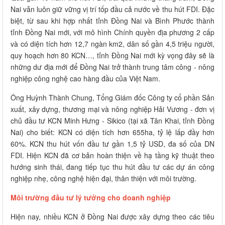
Nai vẫn luôn giữ vững vị trí tốp đầu cả nước về thu hút FDI. Đặc
biệt, từ sau khi hợp nhất tỉnh Đồng Nai và Bình Phước thành
tỉnh Đồng Nai mới, với mô hình Chính quyền địa phương 2 cấp
và có diện tích hơn 12,7 ngàn km2, dân số gần 4,5 triệu người,
quy hoạch hơn 80 KCN…, tỉnh Đồng Nai mới kỳ vọng đây sẽ là
những dư địa mới để Đồng Nai trở thành trung tâm công - nông
nghiệp công nghệ cao hàng đầu của Việt Nam.
Ông Huỳnh Thành Chung, Tổng Giám đốc Công ty cổ phần Sản
xuất, xây dựng, thương mại và nông nghiệp Hải Vương - đơn vị
chủ đầu tư KCN Minh Hưng - Sikico (tại xã Tân Khai, tỉnh Đồng
Nai) cho biết: KCN có diện tích hơn 655ha, tỷ lệ lấp đầy hơn
60%. KCN thu hút vốn đầu tư gần 1,5 tỷ USD, đa số của DN
FDI. Hiện KCN đã cơ bản hoàn thiện về hạ tầng kỹ thuật theo
hướng sinh thái, đang tiếp tục thu hút đầu tư các dự án công
nghiệp nhẹ, công nghệ hiện đại, thân thiện với môi trường.
Môi trường đầu tư lý tưởng cho doanh nghiệp
Hiện nay, nhiều KCN ở Đồng Nai được xây dựng theo các tiêu