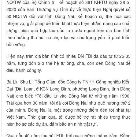
NQ/TW của Bộ Chính trị. Kế hoạch số 361-KH/TU ngày 28-5-
2020 của Ban Thường vụ Tỉnh ủy về thực hiện Nghị quyết số
50-NQ/TW đối với tỉnh Đồng Nai. Kế hoạch cụ thể hóa các
nhiệm vụ, giải pháp để triển khai thực hiện nhằm nâng cao chất
lượng, hiệu quả hợp tác đầu tư nước ngoài trên địa bàn tỉnh
theo hướng thu hút có chọn lọc và chú trọng yếu tố phát triển
bền vững.
Hiện nay, trên địa bàn tỉnh có nhiều DN FDI đã đầu tư từ 25-35
năm, từng đón 2-3 thế hệ từ ông, cha, con đến Đồng Nai để
điều hành công ty.
Bà Lin Shu Li, Tổng Giám đốc Công ty TNHH Công nghiệp Kiến
Đạt (Đài Loan, ở KCN Long Bình, phường Long Bình, tỉnh Đồng
Nai) cho biết: “Tôi đầu tư vào Đồng Nai từ những năm 1990.
Trải qua hơn 30 năm, tôi đã coi Đồng Nai như quê hương thứ 2
của mình. Đồng Nai là một trong những điểm đến tốt nhất tại
Việt Nam. Thời gian qua, tôi được hỗ trợ rất nhiều trong thực
hiện hồ sơ các dự án, đảm bảo an ninh trật tự”.
Qua gần 40 năm thu hút FDI, trải qua những thăng trầm, Đồng