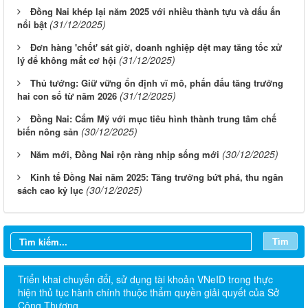
Đồng Nai khép lại năm 2025 với nhiều thành tựu và dấu ấn
(31/12/2025)
nổi bật
Đơn hàng 'chốt' sát giờ, doanh nghiệp dệt may tăng tốc xử
(31/12/2025)
lý để không mất cơ hội
Thủ tướng: Giữ vững ổn định vĩ mô, phấn đấu tăng trưởng
(31/12/2025)
hai con số từ năm 2026
Đồng Nai: Cẩm Mỹ với mục tiêu hình thành trung tâm chế
(30/12/2025)
biến nông sản
(30/12/2025)
Năm mới, Đồng Nai rộn ràng nhịp sống mới
Kinh tế Đồng Nai năm 2025: Tăng trưởng bứt phá, thu ngân
(30/12/2025)
sách cao kỷ lục
Tìm
Triển khai chuyển đổi, sử dụng tài khoản VNeID trong thực
hiện thủ tục hành chính thuộc thẩm quyền giải quyết của Sở
Công Thương