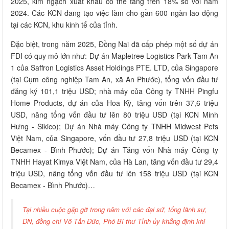
2025, kim ngạch xuất khẩu có thể tăng trên 18% so với năm
2024. Các KCN đang tạo việc làm cho gần 600 ngàn lao động
tại các KCN, khu kinh tế của tỉnh.
Đặc biệt, trong năm 2025, Đồng Nai đã cấp phép một số dự án
FDI có quy mô lớn như: Dự án Mapletree Logistics Park Tam An
1 của Saffron Logistics Asset Holdings PTE. LTD, của Singapore
(tại Cụm công nghiệp Tam An, xã An Phước), tổng vốn đầu tư
đăng ký 101,1 triệu USD; nhà máy của Công ty TNHH Pingfu
Home Products, dự án của Hoa Kỳ, tăng vốn trên 37,6 triệu
USD, nâng tổng vốn đầu tư lên 80 triệu USD (tại KCN Minh
Hưng - Sikico); Dự án Nhà máy Công ty TNHH Midwest Pets
Việt Nam, của Singapore, vốn đầu tư 27,8 triệu USD (tại KCN
Becamex - Bình Phước); Dự án Tăng vốn Nhà máy Công ty
TNHH Hayat Kimya Việt Nam, của Hà Lan, tăng vốn đầu tư 29,4
triệu USD, nâng tổng vốn đầu tư lên 158 triệu USD (tại KCN
Becamex - Bình Phước)…
Tại nhiều cuộc gặp gỡ trong năm với các đại sứ, tổng lãnh sự,
DN, đồng chí Võ Tấn Đức, Phó Bí thư Tỉnh ủy khẳng định khi