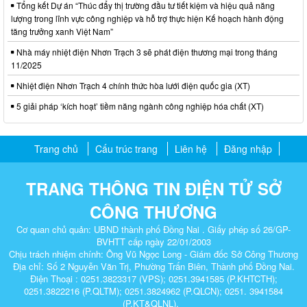
Tổng kết Dự án “Thúc đẩy thị trường đầu tư tiết kiệm và hiệu quả năng
lượng trong lĩnh vực công nghiệp và hỗ trợ thực hiện Kế hoạch hành động
tăng trưởng xanh Việt Nam”
Nhà máy nhiệt điện Nhơn Trạch 3 sẽ phát điện thương mại trong tháng
11/2025
Nhiệt điện Nhơn Trạch 4 chính thức hòa lưới điện quốc gia (XT)
5 giải pháp ‘kích hoạt’ tiềm năng ngành công nghiệp hóa chất (XT)
Trang chủ
Cấu trúc trang
Liên hệ
Đăng nhập
TRANG THÔNG TIN ĐIỆN TỬ SỞ
CÔNG THƯƠNG
Cơ quan chủ quản: UBND thành phố Đồng Nai . Giấy phép số 26/GP-
BVHTT cấp ngày 22/01/2003
Chịu trách nhiệm chính: Ông Vũ Ngọc Long - Giám đốc Sở Công Thương
Địa chỉ: Số 2 Nguyễn Văn Trị, Phường Trấn Biên, Thành phố Đồng Nai.
Điện Thoại : 0251.3823317 (VPS); 0251.3941585 (P.KHTCTH);
0251.3822216 (P.QLTM); 0251.3824962 (P.QLCN); 0251. 3941584
(P.KT&QLNL).