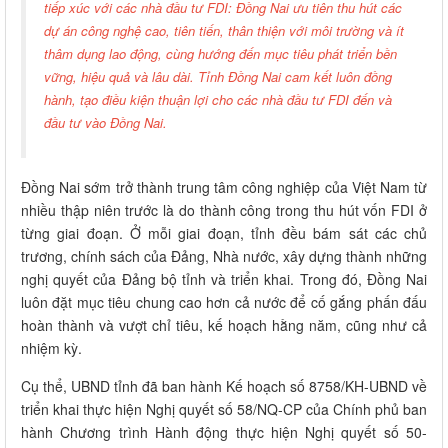
tiếp xúc với các nhà đầu tư FDI: Đồng Nai ưu tiên thu hút các
dự án công nghệ cao, tiên tiến, thân thiện với môi trường và ít
thâm dụng lao động, cùng hướng đến mục tiêu phát triển bền
vững, hiệu quả và lâu dài. Tỉnh Đồng Nai cam kết luôn đồng
hành, tạo điều kiện thuận lợi cho các nhà đầu tư FDI đến và
đầu tư vào Đồng Nai.
Đồng Nai sớm trở thành trung tâm công nghiệp của Việt Nam từ
nhiều thập niên trước là do thành công trong thu hút vốn FDI ở
từng giai đoạn. Ở mỗi giai đoạn, tỉnh đều bám sát các chủ
trương, chính sách của Đảng, Nhà nước, xây dựng thành những
nghị quyết của Đảng bộ tỉnh và triển khai. Trong đó, Đồng Nai
luôn đặt mục tiêu chung cao hơn cả nước để cố gắng phấn đấu
hoàn thành và vượt chỉ tiêu, kế hoạch hằng năm, cũng như cả
nhiệm kỳ.
Cụ thể, UBND tỉnh đã ban hành Kế hoạch số 8758/KH-UBND về
triển khai thực hiện Nghị quyết số 58/NQ-CP của Chính phủ ban
hành Chương trình Hành động thực hiện Nghị quyết số 50-