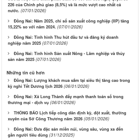
226 của Chính phủ giao (8,5%) và là mức vượt cao nhất cả
(07/01/2026)
nước.
Đồng Nai: Năm 2025, chỉ số sản xuất công nghiệp (IIP) tăng
(07/01/2026)
15,22% so với năm 2024.
Đồng Nai: Tình hình Thu hút đầu tư và đăng ký doanh
(07/01/2026)
nghiệp năm 2025
Đồng Nai: Tình hình Sản xuất Nông - Lâm nghiệp và thủy
(07/01/2026)
sản năm 2025
Những tin cũ hơn
Đồng Nai: Lượng khách mua sắm tại siêu thị tăng cao trong
(06/01/2026)
kỳ nghỉ Tết Dương lịch 2026
Đồng Nai: Xã Long Thành đẩy mạnh thanh toán số trong
(06/01/2026)
thương mại - dịch vụ
THÔNG BÁO Lịch tiếp công dân định kỳ, đột xuất, thường
(05/01/2026)
xuyên của Sở Công Thương năm 2026
Đồng Nai: Đưa đặc sản miền núi, vùng sâu, vùng xa đến
(31/12/2025)
gần người tiêu dùng