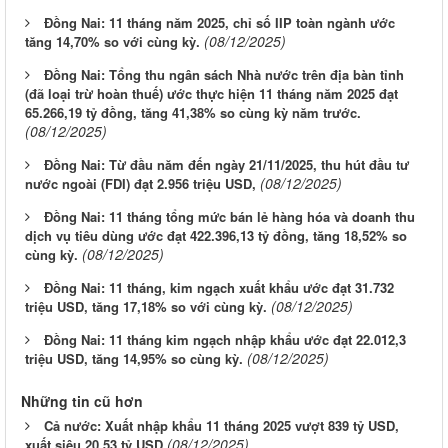
Đồng Nai: 11 tháng năm 2025, chỉ số IIP toàn ngành ước
(08/12/2025)
tăng 14,70% so với cùng kỳ.
Đồng Nai: Tổng thu ngân sách Nhà nước trên địa bàn tỉnh
(đã loại trừ hoàn thuế) ước thực hiện 11 tháng năm 2025 đạt
65.266,19 tỷ đồng, tăng 41,38% so cùng kỳ năm trước.
(08/12/2025)
Đồng Nai: Từ đầu năm đến ngày 21/11/2025, thu hút đầu tư
(08/12/2025)
nước ngoài (FDI) đạt 2.956 triệu USD,
Đồng Nai: 11 tháng tổng mức bán lẻ hàng hóa và doanh thu
dịch vụ tiêu dùng ước đạt 422.396,13 tỷ đồng, tăng 18,52% so
(08/12/2025)
cùng kỳ.
Đồng Nai: 11 tháng, kim ngạch xuất khẩu ước đạt 31.732
(08/12/2025)
triệu USD, tăng 17,18% so với cùng kỳ.
Đồng Nai: 11 tháng kim ngạch nhập khẩu ước đạt 22.012,3
(08/12/2025)
triệu USD, tăng 14,95% so cùng kỳ.
Những tin cũ hơn
Cả nước: Xuất nhập khẩu 11 tháng 2025 vượt 839 tỷ USD,
(08/12/2025)
xuất siêu 20,53 tỷ USD