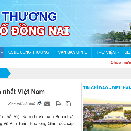
CSDL CÔNG THƯƠNG
VĂN BẢN QPPL
THƯ VIỆN
ĐỀ 
▼
▼
Chào mừng dịp kỷ 
nh
TIN CHỈ ĐẠO - ĐIỀU HÀ
n nhất Việt Nam
Xem với cỡ chữ
n nhất Việt Nam do Vietnam Report và
Ông Vũ Anh Tuấn, Phó tổng Giám đốc cấp
.