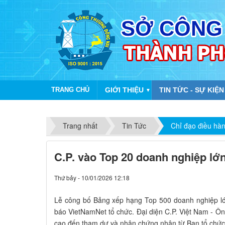
TRANG CHỦ
GIỚI THIỆU
TIN TỨC - SỰ KIỆN
▼
Trang nhất
Tin Tức
Chỉ đạo điều hà
C.P. vào Top 20 doanh nghiệp lớ
Thứ bảy - 10/01/2026 12:18
Lễ công bố Bảng xếp hạng Top 500 doanh nghiệp lớ
báo VietNamNet tổ chức. Đại diện C.P. Việt Nam - 
cao đến tham dự và nhận chứng nhận từ Ban tổ chức