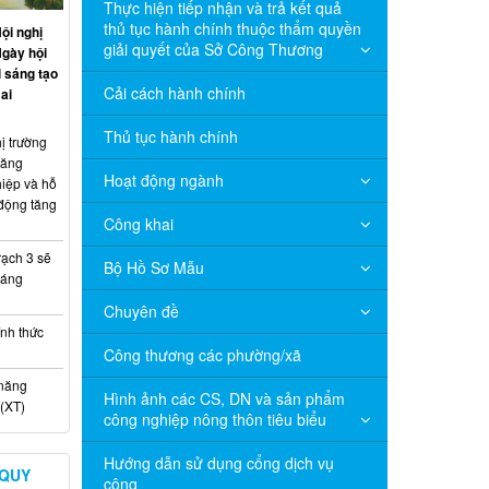
Thực hiện tiếp nhận và trả kết quả
thủ tục hành chính thuộc thẩm quyền
ội nghị
giải quyết của Sở Công Thương
Ngày hội
 sáng tạo
Cải cách hành chính
ai
Thủ tục hành chính
ị trường
năng
Hoạt động ngành
hiệp và hỗ
 động tăng
Công khai
ạch 3 sẽ
Bộ Hồ Sơ Mẫu
háng
Chuyên đề
nh thức
Công thương các phường/xã
 năng
Hình ảnh các CS, DN và sản phẩm
(XT)
công nghiệp nông thôn tiêu biểu
Hướng dẫn sử dụng cổng dịch vụ
 QUY
công