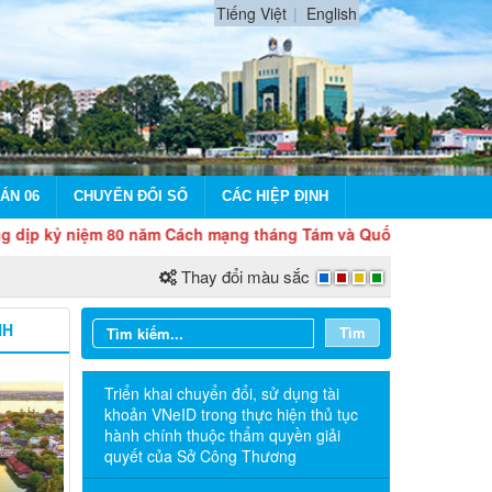
Tiếng Việt
English
ÁN 06
CHUYỂN ĐỔI SỐ
CÁC HIỆP ĐỊNH
niệm 80 năm Cách mạng tháng Tám và Quốc khánh 2/9
Thay đổi màu sắc
NH
Tìm
Triển khai chuyển đổi, sử dụng tài
khoản VNeID trong thực hiện thủ tục
hành chính thuộc thẩm quyền giải
quyết của Sở Công Thương