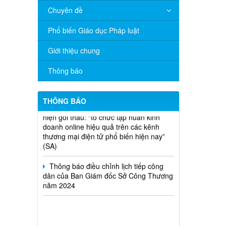
Chuyên đề
V/v đề nghị báo cáo hệ thống phân
phối, nhãn hiệu hàng hóa và hoạt động
Phổ biến Giáo dục Pháp luật
mua bán khí trên địa bàn tỉnh năm 2025
(nhắc lần 2).
Giới thiệu chung
Thông báo bán thanh lý tài sản công
Thông báo
theo hình thức chỉ định
Thông báo lựa chọn nhà thầu thực
THÔNG BÁO
hiện gói thầu: “tổ chức tập huấn kinh
doanh online hiệu quả trên các kênh
thương mại điện tử phổ biến hiện nay”
(SA)
Thông báo điều chỉnh lịch tiếp công
dân của Ban Giám đốc Sở Công Thương
năm 2024