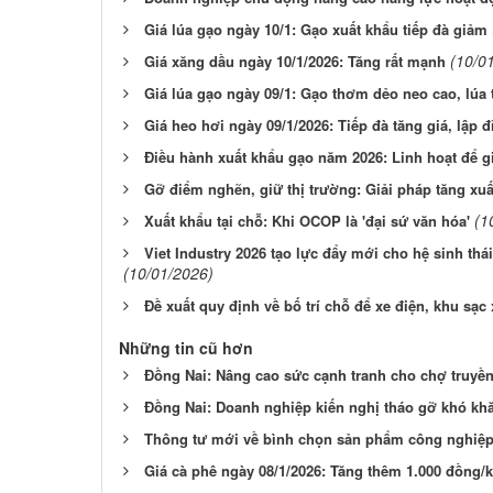
Giá lúa gạo ngày 10/1: Gạo xuất khẩu tiếp đà giảm
(10/0
Giá xăng dầu ngày 10/1/2026: Tăng rất mạnh
Giá lúa gạo ngày 09/1: Gạo thơm dẻo neo cao, lúa 
Giá heo hơi ngày 09/1/2026: Tiếp đà tăng giá, lập 
Điều hành xuất khẩu gạo năm 2026: Linh hoạt để g
Gỡ điểm nghẽn, giữ thị trường: Giải pháp tăng xu
(1
Xuất khẩu tại chỗ: Khi OCOP là 'đại sứ văn hóa'
Viet Industry 2026 tạo lực đẩy mới cho hệ sinh th
(10/01/2026)
Đề xuất quy định về bố trí chỗ để xe điện, khu sạc
Những tin cũ hơn
Đồng Nai: Nâng cao sức cạnh tranh cho chợ truyền
Đồng Nai: Doanh nghiệp kiến nghị tháo gỡ khó kh
Thông tư mới về bình chọn sản phẩm công nghiệp 
Giá cà phê ngày 08/1/2026: Tăng thêm 1.000 đồng/