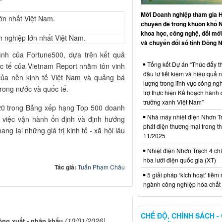
Mời Doanh nghiệp tham gia H
chuyên đề trong khuôn khổ 
khoa học, công nghệ, đổi mới
 nghiệp lớn nhất Việt Nam.
và chuyển đổi số tỉnh Đồng N
nh của Fortune500, dựa trên kết quả
Tổng kết Dự án “Thúc đẩy th
c tế của Vietnam Report nhằm tôn vinh
đầu tư tiết kiệm và hiệu quả 
của nền kinh tế Việt Nam và quảng bá
lượng trong lĩnh vực công ng
rong nước và quốc tế.
trợ thực hiện Kế hoạch hành
trưởng xanh Việt Nam”
 20 trong Bảng xếp hạng Top 500 doanh
Nhà máy nhiệt điện Nhơn Tr
o việc vận hành ổn định và định hướng
phát điện thương mại trong t
g lại những giá trị kinh tế - xã hội lâu
11/2025
Nhiệt điện Nhơn Trạch 4 chí
hòa lưới điện quốc gia (XT)
Tác giả:
Tuấn Phạm Châu
5 giải pháp ‘kích hoạt’ tiềm
ngành công nghiệp hóa chất 
CHẾ ĐỘ, CHÍNH SÁCH -
(10/01/2026)
ng xuất - nhập khẩu