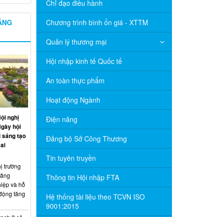
Chỉ đạo điều hành
NĂNG
Chương trình bình ổn giá - XTTM
Quản lý thương mại
Hội nhập kinh tế Quốc tế
An toàn thực phẩm
Hoạt động Ngành
ội nghị
Điện năng
Ngày hội
 sáng tạo
Đảng bộ Sở Công Thương
ai
Tin tuyên truyền
ị trường
năng
Thông tin Hội nhập FTA
hiệp và hỗ
 động tăng
Hệ thống tài liệu theo TCVN ISO
9001:2015