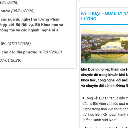
8/01/2026)
(08/01/2026)
ả nước
KỸ THUẬT - QUẢN LÝ 
LƯỢNG
ới các ngành, nghềThủ tướng Phạm
i hợp với Bộ Nội vụ, Bộ Khoa học và
tổng thể về các ngành, nghề bị ả
(07/01/2026)
 10%
(07/01/2026)
g cho các địa phương
07/01/2026)
Mời Doanh nghiệp tham gia H
chuyên đề trong khuôn khổ 
khoa học, công nghệ, đổi mới
và chuyển đổi số tỉnh Đồng N
Tổng kết Dự án “Thúc đẩy th
đầu tư tiết kiệm và hiệu quả 
lượng trong lĩnh vực công ng
trợ thực hiện Kế hoạch hành
trưởng xanh Việt Nam”