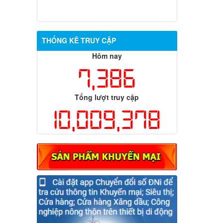
THỐNG KÊ TRUY CẬP
Hôm nay
7,386
Tổng lượt truy cập
10,009,378