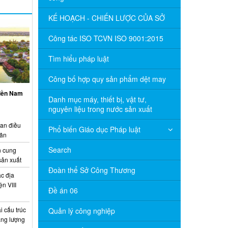
KẾ HOẠCH - CHIẾN LƯỢC CỦA SỞ
Công tác ISO TCVN ISO 9001:2015
Tìm hiểu pháp luật
Công bố hợp quy sản phẩm dệt may
miền Nam
Danh mục máy, thiết bị, vật tư,
nguyên liệu trong nước sản xuất
ian điều
Phổ biến Giáo dục Pháp luật
uân
Search
 cung
sản xuất
Đoàn thể Sở Công Thương
c địa
n VIII
Đề án 06
 cấu trúc
Quản lý công nghiệp
năng lượng