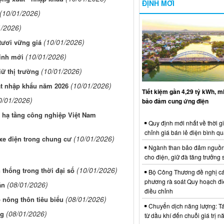
ĐỊNH MỚI
(10/01/2026)
1/2026)
(10/01/2026)
tươi vững giá
(10/01/2026)
đỉnh mới
(10/01/2026)
iữ thị trường
(10/01/2026)
ất nhập khẩu năm 2026
Tiết kiệm gần 4,29 tỷ kWh, 
0/01/2026)
bảo đảm cung ứng điện
ái hạ tầng công nghiệp Việt Nam
Quy định mới nhất về thời g
chỉnh giá bán lẻ điện bình q
(10/01/2026)
 xe điện trong chung cư
Ngành than bảo đảm nguồn
cho điện, giữ đà tăng trưởng 
(10/01/2026)
 thống trong thời đại số
Bộ Công Thương đề nghị cá
phương rà soát Quy hoạch điệ
(08/01/2026)
ăn
điều chỉnh
(08/01/2026)
nông thôn tiêu biểu
Chuyển dịch năng lượng: Tái
(08/01/2026)
kg
từ dầu khí đến chuỗi giá trị 