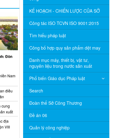
KẾ HOẠCH - CHIẾN LƯỢC CỦA SỞ
Công tác ISO TCVN ISO 9001:2015
Tìm hiểu pháp luật
Công bố hợp quy sản phẩm dệt may
inh: Đòn
Danh mục máy, thiết bị, vật tư,
nguyên liệu trong nước sản xuất
 miền Nam
Phổ biến Giáo dục Pháp luật
Search
ian điều
uân
Đoàn thể Sở Công Thương
 cung
sản xuất
Đề án 06
c địa
n VIII
Quản lý công nghiệp