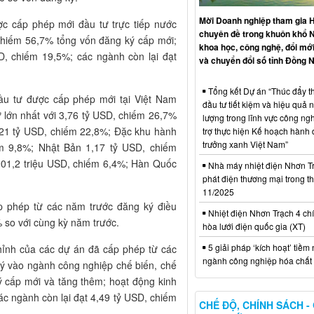
Mời Doanh nghiệp tham gia H
ợc cấp phép mới đầu tư trực tiếp nước
chuyên đề trong khuôn khổ 
 chiếm 56,7% tổng vốn đăng ký cấp mới;
khoa học, công nghệ, đổi mới
D, chiếm 19,5%; các ngành còn lại đạt
và chuyển đổi số tỉnh Đồng N
Tổng kết Dự án “Thúc đẩy th
ầu tư được cấp phép mới tại Việt Nam
đầu tư tiết kiệm và hiệu quả 
 lớn nhất với 3,76 tỷ USD, chiếm 26,7%
lượng trong lĩnh vực công ng
3,21 tỷ USD, chiếm 22,8%; Đặc khu hành
trợ thực hiện Kế hoạch hành
trưởng xanh Việt Nam”
m 9,8%; Nhật Bản 1,17 tỷ USD, chiếm
901,2 triệu USD, chiếm 6,4%; Hàn Quốc
Nhà máy nhiệt điện Nhơn Tr
phát điện thương mại trong t
11/2025
p phép từ các năm trước đăng ký điều
Nhiệt điện Nhơn Trạch 4 chí
 so với cùng kỳ năm trước.
hòa lưới điện quốc gia (XT)
5 giải pháp ‘kích hoạt’ tiềm
hỉnh của các dự án đã cấp phép từ các
ngành công nghiệp hóa chất 
ký vào ngành công nghiệp chế biến, chế
ý cấp mới và tăng thêm; hoạt động kinh
c ngành còn lại đạt 4,49 tỷ USD, chiếm
CHẾ ĐỘ, CHÍNH SÁCH -