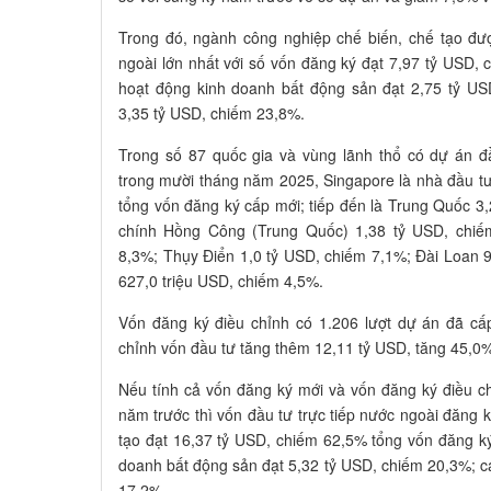
Trong đó, ngành công nghiệp chế biến, chế tạo đư
ngoài lớn nhất với số vốn đăng ký đạt 7,97 tỷ USD,
hoạt động kinh doanh bất động sản đạt 2,75 tỷ US
3,35 tỷ USD, chiếm 23,8%.
Trong số 87 quốc gia và vùng lãnh thổ có dự án đ
trong mười tháng năm 2025, Singapore là nhà đầu tư
tổng vốn đăng ký cấp mới; tiếp đến là Trung Quốc 
chính Hồng Công (Trung Quốc) 1,38 tỷ USD, chiế
8,3%; Thụy Điển 1,0 tỷ USD, chiếm 7,1%; Đài Loan 
627,0 triệu USD, chiếm 4,5%.
Vốn đăng ký điều chỉnh có 1.206 lượt dự án đã cấ
chỉnh vốn đầu tư tăng thêm 12,11 tỷ USD, tăng 45,0%
Nếu tính cả vốn đăng ký mới và vốn đăng ký điều c
năm trước thì vốn đầu tư trực tiếp nước ngoài đăng 
tạo đạt 16,37 tỷ USD, chiếm 62,5% tổng vốn đăng k
doanh bất động sản đạt 5,32 tỷ USD, chiếm 20,3%; cá
17,2%.