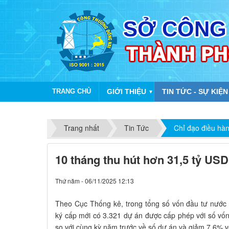
TRANG CHỦ
GIỚI THIỆU
TIN TỨC - SỰ KIỆN
▼
Trang nhất
Tin Tức
Chỉ đạo điều hà
10 tháng thu hút hơn 31,5 tỷ US
Thứ năm - 06/11/2025 12:13
Theo Cục Thống kê, trong tổng số vốn đầu tư nước
ký cấp mới có 3.321 dự án được cấp phép với số vố
so với cùng kỳ năm trước về số dự án và giảm 7,6% v