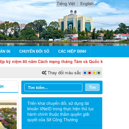
Tiếng Việt
English
ÁN 06
CHUYỂN ĐỔI SỐ
CÁC HIỆP ĐỊNH
m 80 năm Cách mạng tháng Tám và Quốc khánh 2/9
Thay đổi màu sắc
NH
Tìm
Triển khai chuyển đổi, sử dụng tài
khoản VNeID trong thực hiện thủ tục
hành chính thuộc thẩm quyền giải
quyết của Sở Công Thương