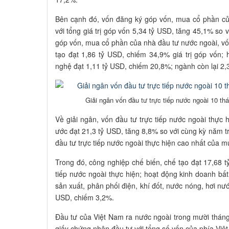
Bên cạnh đó, vốn đăng ký góp vốn, mua cổ phần củ
với tổng giá trị góp vốn 5,34 tỷ USD, tăng 45,1% so 
góp vốn, mua cổ phần của nhà đầu tư nước ngoài, vố
tạo đạt 1,86 tỷ USD, chiếm 34,9% giá trị góp vốn
nghệ đạt 1,11 tỷ USD, chiếm 20,8%; ngành còn lại 2,
Giải ngân vốn đầu tư trực tiếp nước ngoài 10 th
Về giải ngân, vốn đầu tư trực tiếp nước ngoài thực
ước đạt 21,3 tỷ USD, tăng 8,8% so với cùng kỳ năm t
đầu tư trực tiếp nước ngoài thực hiện cao nhất của m
Trong đó, công nghiệp chế biến, chế tạo đạt 17,68 
tiếp nước ngoài thực hiện; hoạt động kinh doanh bấ
sản xuất, phân phối điện, khí đốt, nước nóng, hơi nư
USD, chiếm 3,2%.
Đầu tư của Việt Nam ra nước ngoài trong mười thá
giấy chứng nhận đầu tư với tổng số vốn của phía Việ