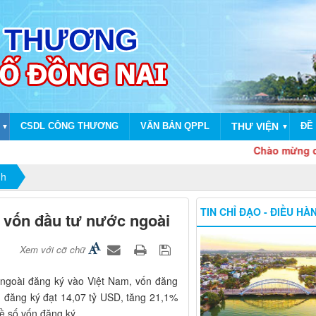
CSDL CÔNG THƯƠNG
VĂN BẢN QPPL
THƯ VIỆN
ĐỀ 
▼
▼
Chào mừng dịp kỷ niệ
nh
TIN CHỈ ĐẠO - ĐIỀU HÀ
D vốn đầu tư nước ngoài
Xem với cỡ chữ
 ngoài đăng ký vào Việt Nam, vốn đăng
n đăng ký đạt 14,07 tỷ USD, tăng 21,1%
ề số vốn đăng ký.