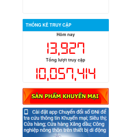
THỐNG KÊ TRUY CẬP
Hôm nay
13,927
Tổng lượt truy cập
10,057,414