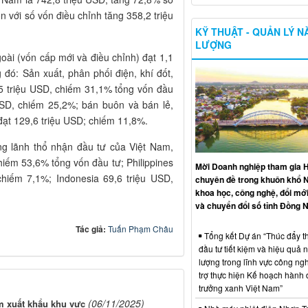
n với số vốn điều chỉnh tăng 358,2 triệu
KỸ THUẬT - QUẢN LÝ 
LƯỢNG
ài (vốn cấp mới và điều chỉnh) đạt 1,1
 đó: Sản xuất, phân phối điện, khí đốt,
,5 triệu USD, chiếm 31,1% tổng vốn đầu
 USD, chiếm 25,2%; bán buôn và bán lẻ,
đạt 129,6 triệu USD; chiếm 11,8%.
g lãnh thổ nhận đầu tư của Việt Nam,
hiếm 53,6% tổng vốn đầu tư; Philippines
Mời Doanh nghiệp tham gia H
chiếm 7,1%; Indonesia 69,6 triệu USD,
chuyên đề trong khuôn khổ 
khoa học, công nghệ, đổi mới
và chuyển đổi số tỉnh Đồng N
Tác giả:
Tuấn Phạm Châu
Tổng kết Dự án “Thúc đẩy th
đầu tư tiết kiệm và hiệu quả 
lượng trong lĩnh vực công ng
trợ thực hiện Kế hoạch hành
trưởng xanh Việt Nam”
(06/11/2025)
m xuất khẩu khu vực