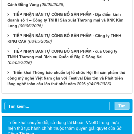
(09/05/2026)
Cánh Đồng Vàng
TIẾP NHẬN BẢN TỰ CÔNG BỐ SẢN PHẨM - Địa điểm kinh
doanh số 1 – Công ty TNHH Sản xuất Thương mại và XNK Kim
(09/05/2026)
Long
TIẾP NHẬN BẢN TỰ CÔNG BỐ SẢN PHẨM - Công ty TNHH
(06/05/2026)
KING CAR
TIẾP NHẬN BẢN TỰ CÔNG BỐ SẢN PHẨM - của Công ty
TNHH Thương mại Dịch vụ Quốc tế Big C Đồng Nai
(04/05/2026)
Triển khai Thông báo chuẩn bị tổ chức Hội thi sản phẩm thủ
công mỹ nghệ Việt Nam gắn với Festival Bảo tồn và Phát triển
(04/05/2026)
làng nghề toàn cầu lần thứ nhất năm 2026
Tìm
Triển khai chuyển đổi, sử dụng tài khoản VNeID trong thực
hiện thủ tục hành chính thuộc thẩm quyền giải quyết của Sở
Công Thương