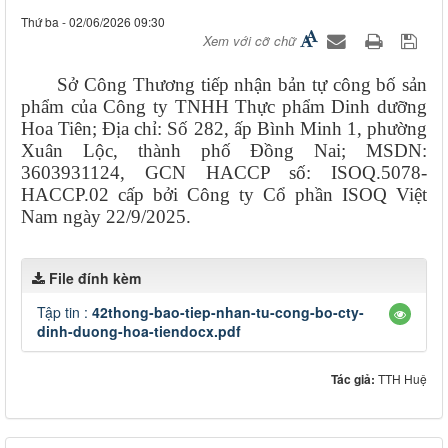
Thứ ba - 02/06/2026 09:30
Xem với cỡ chữ
Sở Công Thương tiếp nhận bản tự công bố sản
phẩm của Công ty TNHH
Thực phẩm Dinh dưỡng
Hoa Tiên
; Địa chỉ:
Số 282, ấp Bình Minh 1, phường
Xuân Lộc
,
thành phố
Đồng Nai; MS
DN
:
3603
931124, GCN HACCP số: ISOQ.5078-
HACCP.02 cấp bởi Công ty Cổ phần ISOQ Việt
Nam ngày 22/9/2025.
File đính kèm
Tập tin :
42thong-bao-tiep-nhan-tu-cong-bo-cty-
dinh-duong-hoa-tiendocx.pdf
Tác giả:
TTH Huệ