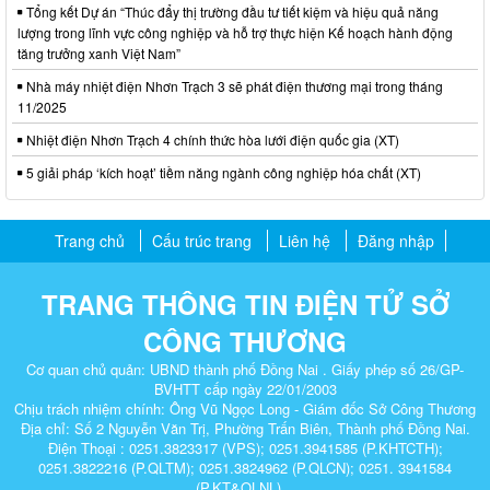
Tổng kết Dự án “Thúc đẩy thị trường đầu tư tiết kiệm và hiệu quả năng
lượng trong lĩnh vực công nghiệp và hỗ trợ thực hiện Kế hoạch hành động
tăng trưởng xanh Việt Nam”
Nhà máy nhiệt điện Nhơn Trạch 3 sẽ phát điện thương mại trong tháng
11/2025
Nhiệt điện Nhơn Trạch 4 chính thức hòa lưới điện quốc gia (XT)
5 giải pháp ‘kích hoạt’ tiềm năng ngành công nghiệp hóa chất (XT)
Trang chủ
Cấu trúc trang
Liên hệ
Đăng nhập
TRANG THÔNG TIN ĐIỆN TỬ SỞ
CÔNG THƯƠNG
Cơ quan chủ quản: UBND thành phố Đồng Nai . Giấy phép số 26/GP-
BVHTT cấp ngày 22/01/2003
Chịu trách nhiệm chính: Ông Vũ Ngọc Long - Giám đốc Sở Công Thương
Địa chỉ: Số 2 Nguyễn Văn Trị, Phường Trấn Biên, Thành phố Đồng Nai.
Điện Thoại : 0251.3823317 (VPS); 0251.3941585 (P.KHTCTH);
0251.3822216 (P.QLTM); 0251.3824962 (P.QLCN); 0251. 3941584
(P.KT&QLNL).