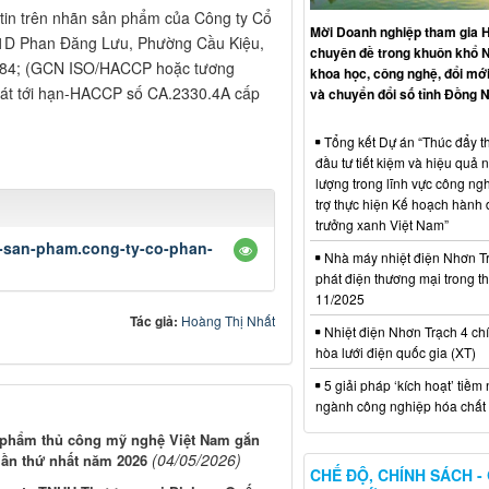
tin trên nhãn sản phẩm của Công ty Cổ
Mời Doanh nghiệp tham gia H
41D Phan Đăng Lưu, Phường Cầu Kiệu,
chuyên đề trong khuôn khổ 
384; (GCN ISO/HACCP hoặc tương
khoa học, công nghệ, đổi mới
oát tới hạn-HACCP số CA.2330.4A cấp
và chuyển đổi số tỉnh Đồng N
Tổng kết Dự án “Thúc đẩy th
đầu tư tiết kiệm và hiệu quả 
lượng trong lĩnh vực công ng
trợ thực hiện Kế hoạch hành
trưởng xanh Việt Nam”
n-san-pham.cong-ty-co-phan-
Nhà máy nhiệt điện Nhơn Tr
phát điện thương mại trong t
11/2025
Tác giả:
Hoàng Thị Nhất
Nhiệt điện Nhơn Trạch 4 chí
hòa lưới điện quốc gia (XT)
5 giải pháp ‘kích hoạt’ tiềm
ngành công nghiệp hóa chất 
ản phẩm thủ công mỹ nghệ Việt Nam gắn
(04/05/2026)
 lần thứ nhất năm 2026
CHẾ ĐỘ, CHÍNH SÁCH -