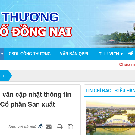
CSDL CÔNG THƯƠNG
VĂN BẢN QPPL
THƯ VIỆN
ĐỀ 
▼
▼
Chào mừng dịp 
ẩm
TIN CHỈ ĐẠO - ĐIỀU HÀ
văn cập nhật thông tin
 Cổ phần Sản xuất
Xem với cỡ chữ