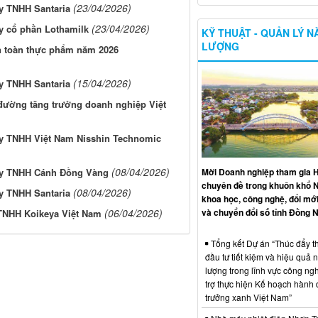
(23/04/2026)
 TNHH Santaria
(23/04/2026)
 cổ phần Lothamilk
KỸ THUẬT - QUẢN LÝ 
LƯỢNG
n toàn thực phẩm năm 2026
(15/04/2026)
 TNHH Santaria
đường tăng trưởng doanh nghiệp Việt
 TNHH Việt Nam Nisshin Technomic
(08/04/2026)
Mời Doanh nghiệp tham gia H
y TNHH Cánh Đồng Vàng
chuyên đề trong khuôn khổ 
(08/04/2026)
 TNHH Santaria
khoa học, công nghệ, đổi mới
và chuyển đổi số tỉnh Đồng N
(06/04/2026)
 TNHH Koikeya Việt Nam
Tổng kết Dự án “Thúc đẩy th
đầu tư tiết kiệm và hiệu quả 
lượng trong lĩnh vực công ng
trợ thực hiện Kế hoạch hành
trưởng xanh Việt Nam”