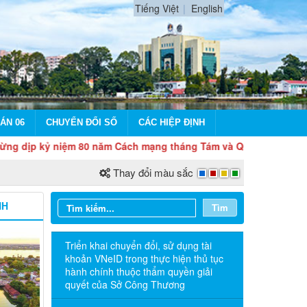
Tiếng Việt
English
ÁN 06
CHUYỂN ĐỔI SỐ
CÁC HIỆP ĐỊNH
kỷ niệm 80 năm Cách mạng tháng Tám và Quốc khánh 2/9
Thay đổi màu sắc
NH
Tìm
Triển khai chuyển đổi, sử dụng tài
khoản VNeID trong thực hiện thủ tục
hành chính thuộc thẩm quyền giải
quyết của Sở Công Thương