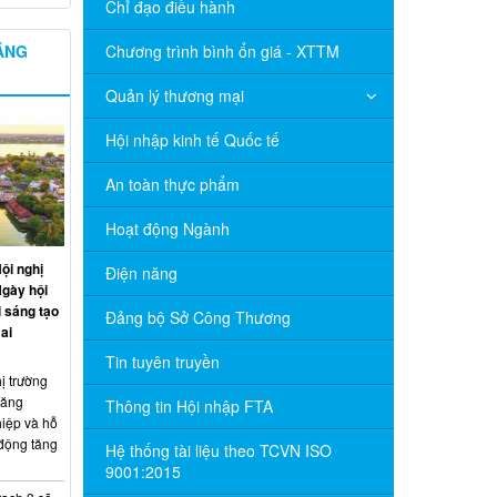
Chỉ đạo điều hành
NĂNG
Chương trình bình ổn giá - XTTM
Quản lý thương mại
Hội nhập kinh tế Quốc tế
An toàn thực phẩm
Hoạt động Ngành
ội nghị
Điện năng
Ngày hội
 sáng tạo
Đảng bộ Sở Công Thương
ai
Tin tuyên truyền
ị trường
năng
Thông tin Hội nhập FTA
hiệp và hỗ
 động tăng
Hệ thống tài liệu theo TCVN ISO
9001:2015