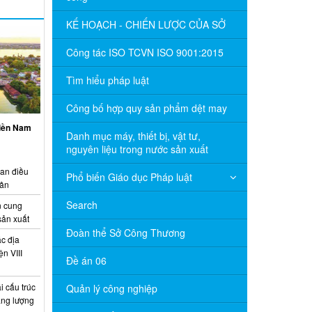
KẾ HOẠCH - CHIẾN LƯỢC CỦA SỞ
Công tác ISO TCVN ISO 9001:2015
Tìm hiểu pháp luật
Công bố hợp quy sản phẩm dệt may
miền Nam
Danh mục máy, thiết bị, vật tư,
nguyên liệu trong nước sản xuất
ian điều
Phổ biến Giáo dục Pháp luật
uân
Search
 cung
sản xuất
Đoàn thể Sở Công Thương
c địa
n VIII
Đề án 06
 cấu trúc
Quản lý công nghiệp
năng lượng