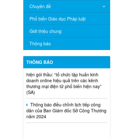
Chuyên đề
V/v đề nghị báo cáo hệ thống phân
phối, nhãn hiệu hàng hóa và hoạt động
Phổ biến Giáo dục Pháp luật
mua bán khí trên địa bàn tỉnh năm 2025
(nhắc lần 2).
Giới thiệu chung
Thông báo bán thanh lý tài sản công
Thông báo
theo hình thức chỉ định
Thông báo lựa chọn nhà thầu thực
THÔNG BÁO
hiện gói thầu: “tổ chức tập huấn kinh
doanh online hiệu quả trên các kênh
thương mại điện tử phổ biến hiện nay”
(SA)
Thông báo điều chỉnh lịch tiếp công
dân của Ban Giám đốc Sở Công Thương
năm 2024