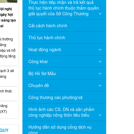
Thực hiện tiếp nhận và trả kết quả
thủ tục hành chính thuộc thẩm quyền
ội nghị
giải quyết của Sở Công Thương
Ngày hội
 sáng tạo
Cải cách hành chính
ai
Thủ tục hành chính
ị trường
năng
Hoạt động ngành
hiệp và hỗ
 động tăng
Công khai
ạch 3 sẽ
Bộ Hồ Sơ Mẫu
háng
Chuyên đề
nh thức
Công thương các phường/xã
 năng
Hình ảnh các CS, DN và sản phẩm
(XT)
công nghiệp nông thôn tiêu biểu
Hướng dẫn sử dụng cổng dịch vụ
 QUY
công