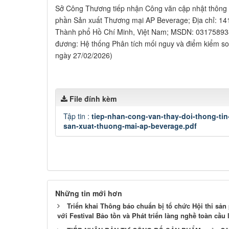
Sở Công Thương tiếp nhận Công văn cập nhật thông 
phần Sản xuất Thương mại AP Beverage; Địa chỉ: 1
Thành phổ Hồ Chí Minh, Việt Nam; MSDN: 0317589
đương: Hệ thống Phân tích mối nguy và điểm kiểm s
ngày 27/02/2026)
File đính kèm
Tập tin :
tiep-nhan-cong-van-thay-doi-thong-ti
san-xuat-thuong-mai-ap-beverage.pdf
Những tin mới hơn
Triển khai Thông báo chuẩn bị tổ chức Hội thi s
với Festival Bảo tồn và Phát triển làng nghề toàn cầu