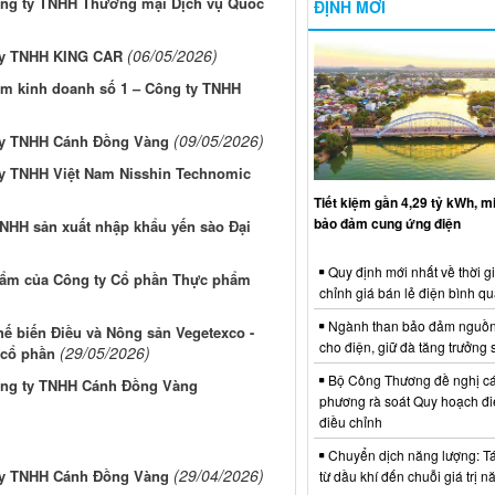
g ty TNHH Thương mại Dịch vụ Quốc
ĐỊNH MỚI
(06/05/2026)
y TNHH KING CAR
 kinh doanh số 1 – Công ty TNHH
(09/05/2026)
y TNHH Cánh Đồng Vàng
 TNHH Việt Nam Nisshin Technomic
Tiết kiệm gần 4,29 tỷ kWh, 
bảo đảm cung ứng điện
NHH sản xuất nhập khẩu yến sào Đại
Quy định mới nhất về thời g
hẩm của Công ty Cổ phần Thực phẩm
chỉnh giá bán lẻ điện bình q
Ngành than bảo đảm nguồn
ế biến Điều và Nông sản Vegetexco -
cho điện, giữ đà tăng trưởng 
(29/05/2026)
 cổ phần
Bộ Công Thương đề nghị cá
ng ty TNHH Cánh Đồng Vàng
phương rà soát Quy hoạch điệ
điều chỉnh
Chuyển dịch năng lượng: Tái
(29/04/2026)
y TNHH Cánh Đồng Vàng
từ dầu khí đến chuỗi giá trị 