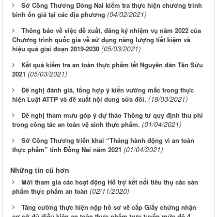
Sở Công Thương Đòng Nai kiểm tra thực hiện chương trình
(04/02/2021)
bình ổn giá tại các địa phương
Thông báo về việc đề xuất, đăng ký nhiệm vụ năm 2022 của
Chương trình quốc gia về sử dụng năng lượng tiết kiệm và
(05/03/2021)
hiệu quả giai đoạn 2019-2030
Kết quả kiểm tra an toàn thực phẩm tết Nguyên đán Tân Sửu
(05/03/2021)
2021
Đề nghị đánh giá, tổng hợp ý kiến vướng mắc trong thực
(18/03/2021)
hiện Luật ATTP và đề xuất nội dung sửa đổi.
Đề nghị tham mưu góp ý dự thảo Thông tư quy định thu phí
(01/04/2021)
trong công tác an toàn vệ sinh thực phẩm.
Sở Công Thương triển khai “Tháng hành động vì an toàn
(01/04/2021)
thực phẩm” tỉnh Đồng Nai năm 2021
Những tin cũ hơn
Mời tham gia các hoạt động Hỗ trợ kết nối tiêu thụ các sản
(02/11/2020)
phẩm thực phẩm an toàn
Tăng cường thực hiện nộp hồ sơ về cấp Giấy chứng nhận
cơ sở đủ điều kiện an toàn thực phẩm trực tuyến mức độ 4.