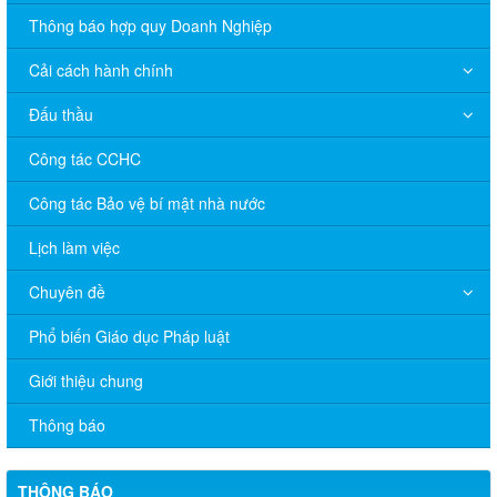
Thông báo hợp quy Doanh Nghiệp
Cải cách hành chính
Đấu thầu
Công tác CCHC
Công tác Bảo vệ bí mật nhà nước
Lịch làm việc
Chuyên đề
Phổ biến Giáo dục Pháp luật
V/v đề nghị báo cáo hệ thống phân phối, nhãn hiệu hàng hóa
Giới thiệu chung
và hoạt động mua bán khí trên địa bàn tỉnh năm 2025 (nhắc lần
2).
Thông báo
Thông báo bán thanh lý tài sản công theo hình thức chỉ định
THÔNG BÁO