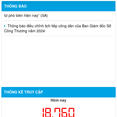
huấn kinh doanh online hiệu quả trên các kênh thương mại điện
THÔNG BÁO
tử phổ biến hiện nay” (SA)
Thông báo điều chỉnh lịch tiếp công dân của Ban Giám đốc Sở
Công Thương năm 2024
THỐNG KÊ TRUY CẬP
Hôm nay
18,760