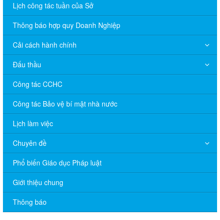
Lịch công tác tuần của Sở
Thông báo hợp quy Doanh Nghiệp
Cải cách hành chính
Đấu thầu
Công tác CCHC
Công tác Bảo vệ bí mật nhà nước
Lịch làm việc
Chuyên đề
V/v đề nghị báo cáo hệ thống phân phối, nhãn hiệu hàng hóa
Phổ biến Giáo dục Pháp luật
và hoạt động mua bán khí trên địa bàn tỉnh năm 2025 (nhắc lần
2).
Giới thiệu chung
Thông báo bán thanh lý tài sản công theo hình thức chỉ định
Thông báo
Thông báo lựa chọn nhà thầu thực hiện gói thầu: “tổ chức tập