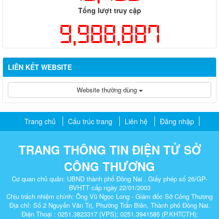
Tổng lượt truy cập
9,988,887
LIÊN KẾT WEBSITE
Website thường dùng
Trang chủ
Cấu trúc trang
Liên hệ
Đăng nhập
TRANG THÔNG TIN ĐIỆN TỬ SỞ
CÔNG THƯƠNG
Cơ quan chủ quản: UBND thành phố Đồng Nai . Giấy phép số 26/GP-
BVHTT cấp ngày 22/01/2003
Chịu trách nhiệm chính: Ông Vũ Ngọc Long - Giám đốc Sở Công Thương
Địa chỉ: Số 2 Nguyễn Văn Trị, Phường Trấn Biên, Thành phố Đồng Nai.
Điện Thoại : 0251.3823317 (VPS); 0251.3941585 (P.KHTCTH);