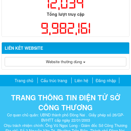
12,034
Tổng lượt truy cập
9,982,161
LIÊN KẾT WEBSITE
Website thường dùng
Trang chủ
Cấu trúc trang
Liên hệ
Đăng nhập
TRANG THÔNG TIN ĐIỆN TỬ SỞ
CÔNG THƯƠNG
Cơ quan chủ quản: UBND thành phố Đồng Nai . Giấy phép số 26/GP-
BVHTT cấp ngày 22/01/2003
Chịu trách nhiệm chính: Ông Vũ Ngọc Long - Giám đốc Sở Công Thương
Địa chỉ: Số 2 Nguyễn Văn Trị, Phường Trấn Biên, Thành phố Đồng Nai.