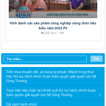
Vinh danh các sản phẩm công nghiệp nông thôn tiêu
biểu năm 2022 P3
Đã xem: 189
Tìm
Triển khai chuyển đổi, sử dụng tài khoản VNeID trong thực
hiện thủ tục hành chính thuộc thẩm quyền giải quyết của Sở
Công Thương
Thực hiện tiếp nhận và trả kết quả thủ tục hành chính thuộc
thẩm quyền giải quyết của Sở Công Thương
Cải cách hành chính