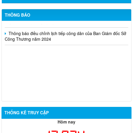
Thông báo lựa chọn nhà thầu thực hiện gói thầu: “tổ chức tập
huấn kinh doanh online hiệu quả trên các kênh thương mại điện
tử phổ biến hiện nay” (SA)
THÔNG BÁO
Thông báo điều chỉnh lịch tiếp công dân của Ban Giám đốc Sở
Công Thương năm 2024
THỐNG KÊ TRUY CẬP
Hôm nay