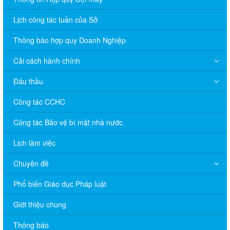
Lịch công tác tuần của Sở
Thông báo hợp quy Doanh Nghiệp
Cải cách hành chính
Đấu thầu
Công tác CCHC
Công tác Bảo vệ bí mật nhà nước
Lịch làm việc
Chuyên đề
V/v đề nghị báo cáo hệ thống phân phối, nhãn hiệu hàng hóa
và hoạt động mua bán khí trên địa bàn tỉnh năm 2025 (nhắc lần
Phổ biến Giáo dục Pháp luật
2).
Giới thiệu chung
Thông báo bán thanh lý tài sản công theo hình thức chỉ định
Thông báo