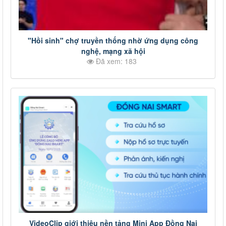
"Hồi sinh" chợ truyền thống nhờ ứng dụng công
nghệ, mạng xã hội
Đã xem: 183
VideoClip giới thiệu nền tảng Mini App Đồng Nai