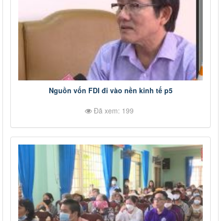
Nguồn vốn FDI đi vào nền kinh tế p5
Đã xem: 199