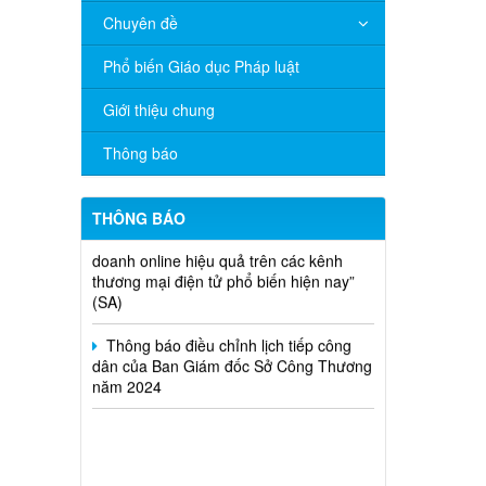
V/v đề nghị báo cáo hệ thống phân
Chuyên đề
phối, nhãn hiệu hàng hóa và hoạt động
mua bán khí trên địa bàn tỉnh năm 2025
Phổ biến Giáo dục Pháp luật
(nhắc lần 2).
Giới thiệu chung
Thông báo bán thanh lý tài sản công
theo hình thức chỉ định
Thông báo
Thông báo lựa chọn nhà thầu thực
hiện gói thầu: “tổ chức tập huấn kinh
THÔNG BÁO
doanh online hiệu quả trên các kênh
thương mại điện tử phổ biến hiện nay”
(SA)
Thông báo điều chỉnh lịch tiếp công
dân của Ban Giám đốc Sở Công Thương
năm 2024