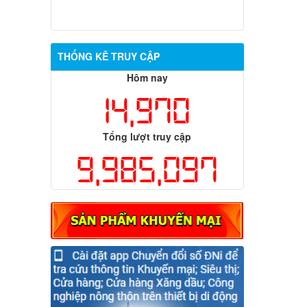
THỐNG KÊ TRUY CẬP
Hôm nay
14,970
Tổng lượt truy cập
9,985,097