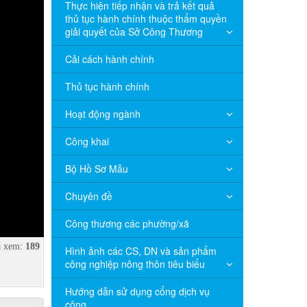
Thực hiện tiếp nhận và trả kết quả
thủ tục hành chính thuộc thẩm quyền
giải quyết của Sở Công Thương
Cải cách hành chính
Thủ tục hành chính
Hoạt động ngành
Công khai
Bộ Hồ Sơ Mẫu
Chuyên đề
Công thương các phường/xã
 xem:
189
Hình ảnh các CS, DN và sản phẩm
công nghiệp nông thôn tiêu biểu
Hướng dẫn sử dụng cổng dịch vụ
công