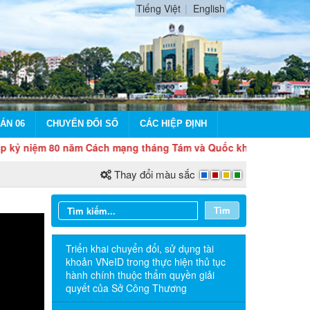
Tiếng Việt
English
ÁN 06
CHUYỂN ĐỔI SỐ
CÁC HIỆP ĐỊNH
80 năm Cách mạng tháng Tám và Quốc khánh 2/9
Thay đổi màu sắc
Tìm
Triển khai chuyển đổi, sử dụng tài
khoản VNeID trong thực hiện thủ tục
hành chính thuộc thẩm quyền giải
quyết của Sở Công Thương