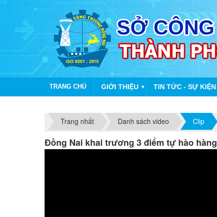
TRANG CHỦ
GIỚI THIỆU
TIN TỨC - SỰ KIỆN
▼
Trang nhất
Danh sách video
Clip
Đồng Nai khai trương 3 điểm tự hào hàng