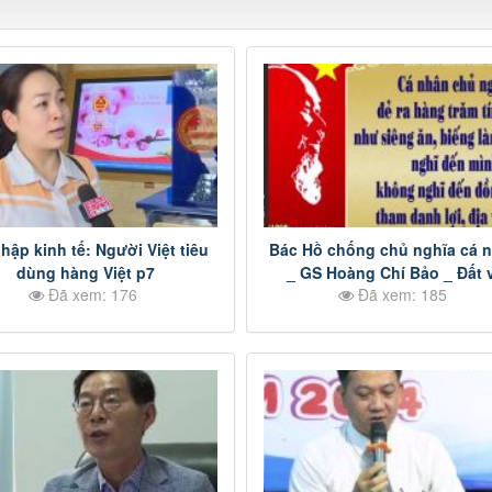
hập kinh tế: Người Việt tiêu
Bác Hồ chống chủ nghĩa cá 
dùng hàng Việt p7
_ GS Hoàng Chí Bảo _ Đất 
Đã xem: 176
Đã xem: 185
người Xứ Lạng p1