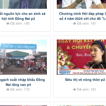
ối nguồn lực cho an sinh xã
Chương trình Hỏi đáp pháp l
hội tỉnh Đồng Nai p2
số 4 năm 2024 với chủ đề "L
Đã xem: 185
Đã xem: 181
An Ninh Mạng" p3
ngạch xuất nhập khẩu Đồng
Siêu thị về nông thôn p2
Nai tăng cao p4
Đã xem: 172
Đã xem: 181