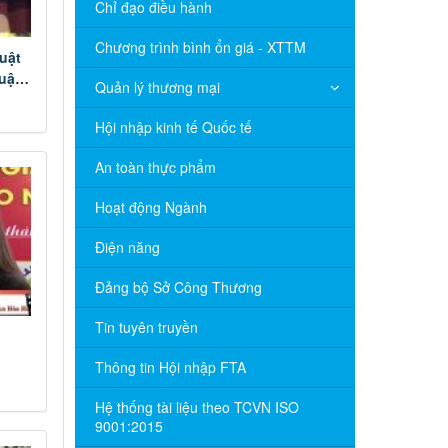
Chỉ đạo điều hành
Chương trình bình ổn giá - XTTM
uật
uật
Quản lý thương mại
Hội nhập kinh tế Quốc tế
An toàn thực phẩm
Hoạt động Ngành
Điện năng
Đảng bộ Sở Công Thương
Tin tuyên truyền
Thông tin Hội nhập FTA
Hệ thống tài liệu theo TCVN ISO
9001:2015