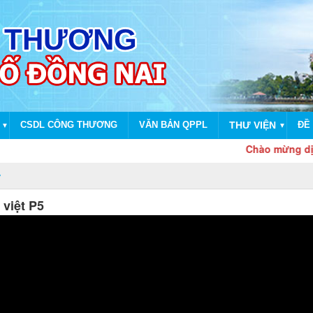
CSDL CÔNG THƯƠNG
VĂN BẢN QPPL
THƯ VIỆN
ĐỀ 
▼
▼
Chào mừng dịp kỷ niệm 
 việt P5