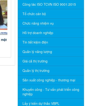
Công tác ISO TCVN ISO 9001:2015
Tổ chức cán bộ
Chức năng nhiệm vụ
Hỗ trợ doanh nghiệp
 mật
Tin tiết kiệm điện
Quản lý năng lượng
Giá cả thị trường
Quản lý thị trường
Sản xuất công nghiệp - thương mại
Khuyến công - Tư vấn phát triển công
nghiệp
Lấy ý kiến dự thảo VBPL