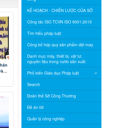
KẾ HOẠCH - CHIẾN LƯỢC CỦA SỞ
Công tác ISO TCVN ISO 9001:2015
Tìm hiểu pháp luật
Công bố hợp quy sản phẩm dệt may
Danh mục máy, thiết bị, vật tư,
nguyên liệu trong nước sản xuất
nhân
và
Phổ biến Giáo dục Pháp luật
Search
Đoàn thể Sở Công Thương
Đề án 06
Quản lý công nghiệp