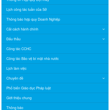
Lịch công tác tuần của Sở
Thông báo hợp quy Doanh Nghiệp
Cải cách hành chính
Đấu thầu
Công tác CCHC
Công tác Bảo vệ bí mật nhà nước
Lịch làm việc
Chuyên đề
V/v đề nghị báo cáo hệ thống phân phối, nhãn hiệu hàng hóa
Phổ biến Giáo dục Pháp luật
và hoạt động mua bán khí trên địa bàn tỉnh năm 2025 (nhắc lần
2).
Giới thiệu chung
Thông báo bán thanh lý tài sản công theo hình thức chỉ định
Thông báo