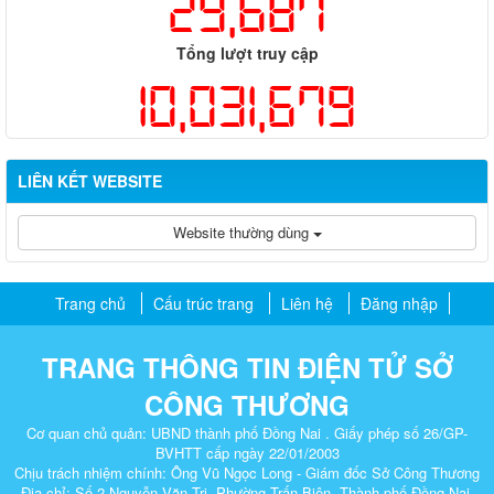
29,687
Tổng lượt truy cập
10,031,679
LIÊN KẾT WEBSITE
Website thường dùng
Trang chủ
Cấu trúc trang
Liên hệ
Đăng nhập
TRANG THÔNG TIN ĐIỆN TỬ SỞ
CÔNG THƯƠNG
Cơ quan chủ quản: UBND thành phố Đồng Nai . Giấy phép số 26/GP-
BVHTT cấp ngày 22/01/2003
Chịu trách nhiệm chính: Ông Vũ Ngọc Long - Giám đốc Sở Công Thương
Địa chỉ: Số 2 Nguyễn Văn Trị, Phường Trấn Biên, Thành phố Đồng Nai.