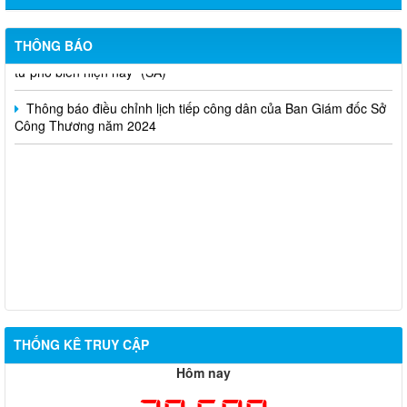
Thông báo lựa chọn nhà thầu thực hiện gói thầu: “tổ chức tập
huấn kinh doanh online hiệu quả trên các kênh thương mại điện
THÔNG BÁO
tử phổ biến hiện nay” (SA)
Thông báo điều chỉnh lịch tiếp công dân của Ban Giám đốc Sở
Công Thương năm 2024
THỐNG KÊ TRUY CẬP
Hôm nay