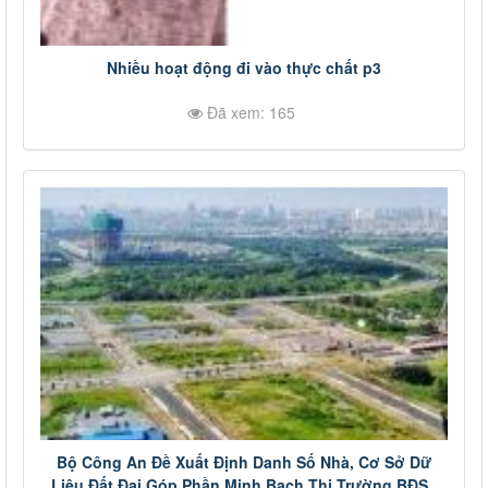
Nhiều hoạt động đi vào thực chất p3
Đã xem: 165
Bộ Công An Đề Xuất Định Danh Số Nhà, Cơ Sở Dữ
Liệu Đất Đai Góp Phần Minh Bạch Thị Trường BĐS_