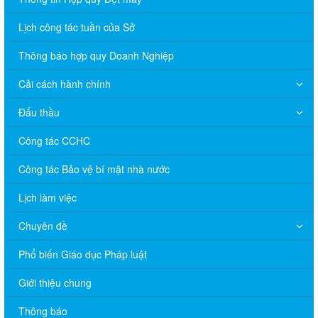
Lịch công tác tuần của Sở
Thông báo hợp quy Doanh Nghiệp
Cải cách hành chính
Đấu thầu
Công tác CCHC
Công tác Bảo vệ bí mật nhà nước
Lịch làm việc
Chuyên đề
V/v đề nghị báo cáo hệ thống phân phối, nhãn hiệu hàng hóa
và hoạt động mua bán khí trên địa bàn tỉnh năm 2025 (nhắc lần
Phổ biến Giáo dục Pháp luật
2).
Giới thiệu chung
Thông báo bán thanh lý tài sản công theo hình thức chỉ định
Thông báo
Thông báo lựa chọn nhà thầu thực hiện gói thầu: “tổ chức tập