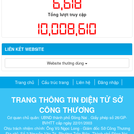
6,618
Tổng lượt truy cập
10,008,610
LIÊN KẾT WEBSITE
Website thường dùng
Trang chủ
Cấu trúc trang
Liên hệ
Đăng nhập
TRANG THÔNG TIN ĐIỆN TỬ SỞ
CÔNG THƯƠNG
Cơ quan chủ quản: UBND thành phố Đồng Nai . Giấy phép số 26/GP-
BVHTT cấp ngày 22/01/2003
Chịu trách nhiệm chính: Ông Vũ Ngọc Long - Giám đốc Sở Công Thương
Địa chỉ: Số 2 Nguyễn Văn Trị, Phường Trấn Biên, Thành phố Đồng Nai.