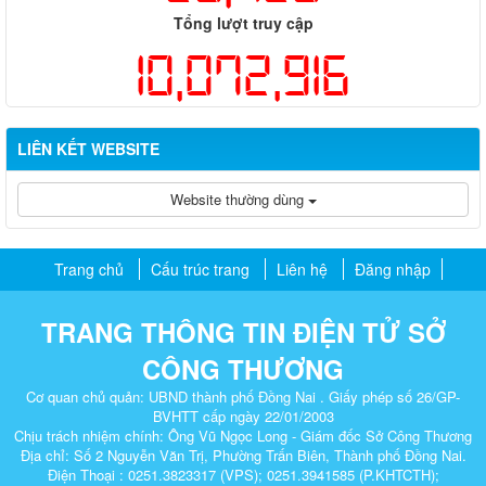
Tổng lượt truy cập
10,072,916
LIÊN KẾT WEBSITE
Website thường dùng
Trang chủ
Cấu trúc trang
Liên hệ
Đăng nhập
TRANG THÔNG TIN ĐIỆN TỬ SỞ
CÔNG THƯƠNG
Cơ quan chủ quản: UBND thành phố Đồng Nai . Giấy phép số 26/GP-
BVHTT cấp ngày 22/01/2003
Chịu trách nhiệm chính: Ông Vũ Ngọc Long - Giám đốc Sở Công Thương
Địa chỉ: Số 2 Nguyễn Văn Trị, Phường Trấn Biên, Thành phố Đồng Nai.
Điện Thoại : 0251.3823317 (VPS); 0251.3941585 (P.KHTCTH);