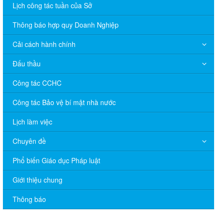
Lịch công tác tuần của Sở
Thông báo hợp quy Doanh Nghiệp
Cải cách hành chính
Đấu thầu
Công tác CCHC
Công tác Bảo vệ bí mật nhà nước
Lịch làm việc
Chuyên đề
Phổ biến Giáo dục Pháp luật
V/v đề nghị báo cáo hệ thống phân phối, nhãn hiệu hàng hóa
và hoạt động mua bán khí trên địa bàn tỉnh năm 2025 (nhắc lần
Giới thiệu chung
2).
Thông báo
Thông báo bán thanh lý tài sản công theo hình thức chỉ định