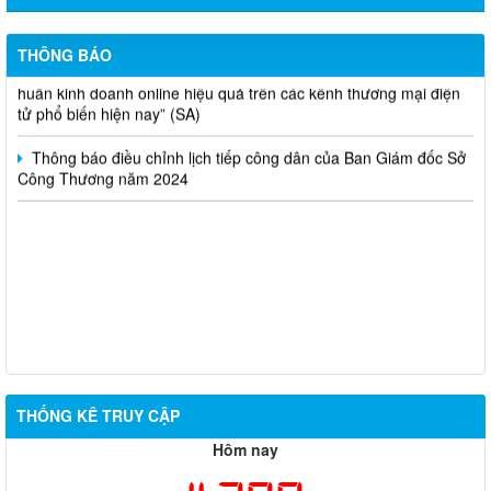
Thông báo bán thanh lý tài sản công theo hình thức chỉ định
Thông báo lựa chọn nhà thầu thực hiện gói thầu: “tổ chức tập
THÔNG BÁO
huấn kinh doanh online hiệu quả trên các kênh thương mại điện
tử phổ biến hiện nay” (SA)
Thông báo điều chỉnh lịch tiếp công dân của Ban Giám đốc Sở
Công Thương năm 2024
THỐNG KÊ TRUY CẬP
Hôm nay