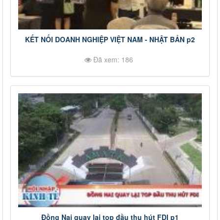
KẾT NỐI DOANH NGHIỆP VIỆT NAM - NHẬT BẢN p2
Đã xem: 186
Đồng Nai quay lại top đầu thu hút FDI p1