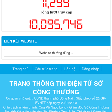
11,299
Tổng lượt truy cập
10,095,746
LIÊN KẾT WEBSITE
Website thường dùng
Trang chủ
Cấu trúc trang
Liên hệ
Đăng nhập
TRANG THÔNG TIN ĐIỆN TỬ SỞ
CÔNG THƯƠNG
Cơ quan chủ quản: UBND thành phố Đồng Nai . Giấy phép số 26/GP-
BVHTT cấp ngày 22/01/2003
Chịu trách nhiệm chính: Ông Vũ Ngọc Long - Giám đốc Sở Công Thương
Địa chỉ: Số 2 Nguyễn Văn Trị, Phường Trấn Biên, Thành phố Đồng Nai.