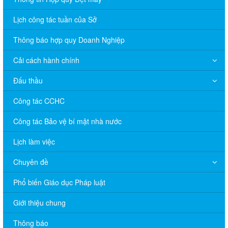
Lịch công tác tuần của Sở
Thông báo hợp quy Doanh Nghiệp
Cải cách hành chính
Đấu thầu
Công tác CCHC
Công tác Bảo vệ bí mật nhà nước
Lịch làm việc
Chuyên đề
Phổ biến Giáo dục Pháp luật
V/v đề nghị báo cáo hệ thống phân phối, nhãn hiệu hàng hóa
và hoạt động mua bán khí trên địa bàn tỉnh năm 2025 (nhắc lần
Giới thiệu chung
2).
Thông báo