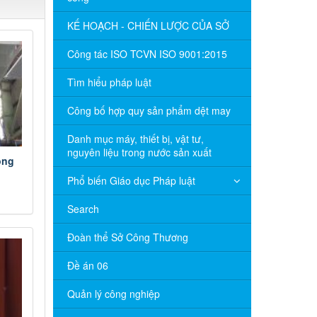
KẾ HOẠCH - CHIẾN LƯỢC CỦA SỞ
Công tác ISO TCVN ISO 9001:2015
Tìm hiểu pháp luật
Công bố hợp quy sản phẩm dệt may
Danh mục máy, thiết bị, vật tư,
nguyên liệu trong nước sản xuất
ong
Phổ biến Giáo dục Pháp luật
Search
Đoàn thể Sở Công Thương
Đề án 06
Quản lý công nghiệp