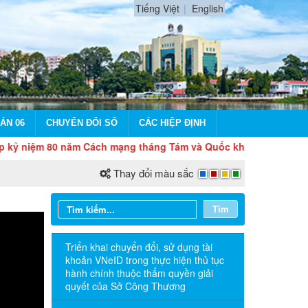
Tiếng Việt
English
ÁN 06
CHUYỂN ĐỔI SỐ
CÁC HIỆP ĐỊNH
80 năm Cách mạng tháng Tám và Quốc khánh 2/9
Thay đổi màu sắc
Tìm
Triển khai chuyển đổi, sử dụng tài
khoản VNeID trong thực hiện thủ tục
hành chính thuộc thẩm quyền giải
quyết của Sở Công Thương