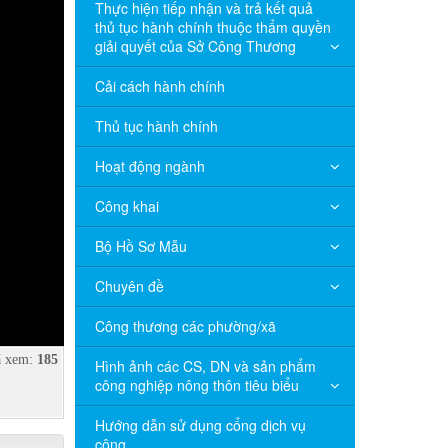
Thực hiện tiếp nhận và trả kết quả
thủ tục hành chính thuộc thẩm quyền
giải quyết của Sở Công Thương
Cải cách hành chính
Thủ tục hành chính
Hoạt động ngành
Công khai
Bộ Hồ Sơ Mẫu
Chuyên đề
Công thương các phường/xã
 xem:
185
Hình ảnh các CS, DN và sản phẩm
công nghiệp nông thôn tiêu biểu
Hướng dẫn sử dụng cổng dịch vụ
công