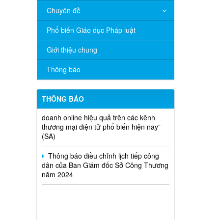
V/v đề nghị báo cáo hệ thống phân
Chuyên đề
phối, nhãn hiệu hàng hóa và hoạt động
mua bán khí trên địa bàn tỉnh năm 2025
Phổ biến Giáo dục Pháp luật
(nhắc lần 2).
Giới thiệu chung
Thông báo bán thanh lý tài sản công
theo hình thức chỉ định
Thông báo
Thông báo lựa chọn nhà thầu thực
hiện gói thầu: “tổ chức tập huấn kinh
THÔNG BÁO
doanh online hiệu quả trên các kênh
thương mại điện tử phổ biến hiện nay”
(SA)
Thông báo điều chỉnh lịch tiếp công
dân của Ban Giám đốc Sở Công Thương
năm 2024