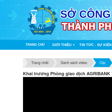
TRANG CHỦ
GIỚI THIỆU
TIN TỨC - SỰ KIỆN
▼
Trang nhất
Danh sách video
Clip
Khai trương Phòng giao dịch AGRIBANK