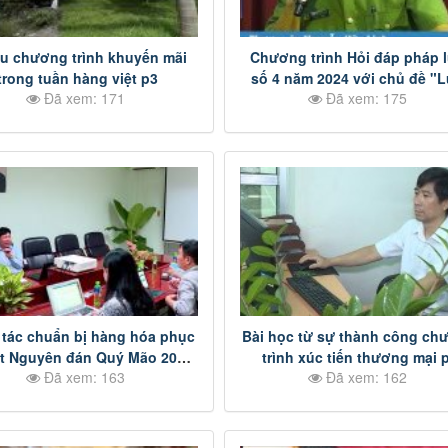
u chương trình khuyến mãi
Chương trình Hỏi đáp pháp l
trong tuần hàng việt p3
số 4 năm 2024 với chủ đề "L
Đã xem: 171
Đã xem: 175
An Ninh Mạng" p10
tác chuẩn bị hàng hóa phục
Bài học từ sự thành công ch
ết Nguyên đán Quý Mão 2022
trình xúc tiến thương mại 
Đã xem: 163
Đã xem: 162
3 trên địa bàn tỉnh Đồng Nai
(Kỳ 1) p1