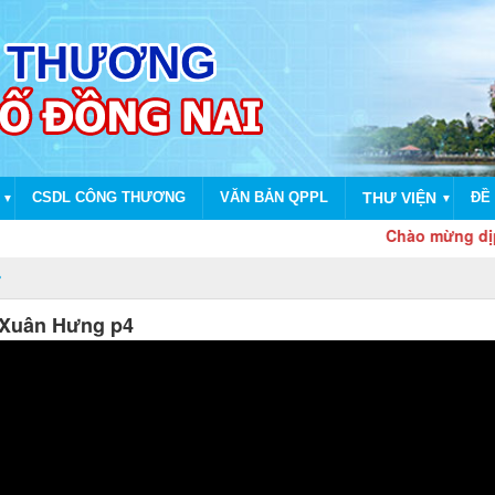
CSDL CÔNG THƯƠNG
VĂN BẢN QPPL
THƯ VIỆN
ĐỀ 
▼
▼
Chào mừng dịp kỷ niệm 
 Xuân Hưng p4