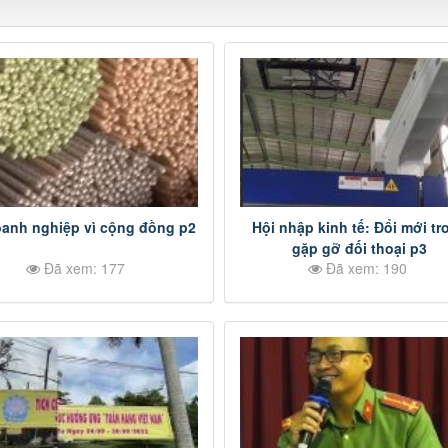
anh nghiệp vì cộng đồng p2
Hội nhập kinh tế: Đổi mới tr
gặp gỡ đối thoại p3
Đã xem: 177
Đã xem: 190