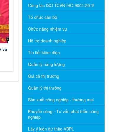
Công tác ISO TCVN ISO 9001:2015
Tổ chức cán bộ
Chức năng nhiệm vụ
Hỗ trợ doanh nghiệp
y và
Tin tiết kiệm điện
Quản lý năng lượng
Giá cả thị trường
Quản lý thị trường
Sản xuất công nghiệp - thương mại
Khuyến công - Tư vấn phát triển công
nghiệp
Lấy ý kiến dự thảo VBPL