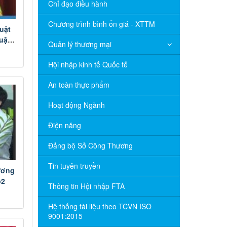
Chỉ đạo điều hành
Chương trình bình ổn giá - XTTM
uật
uật
Quản lý thương mại
Hội nhập kinh tế Quốc tế
An toàn thực phẩm
Hoạt động Ngành
Điện năng
Đảng bộ Sở Công Thương
Tin tuyên truyền
ương
p2
Thông tin Hội nhập FTA
Hệ thống tài liệu theo TCVN ISO
9001:2015