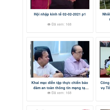
Hội nhập kinh tế 02-02-2021 p1
Nhiề
Đã xem: 168
Khai mạc diễn tập thực chiến bảo
Công 
đảm an toàn thông tin mạng tại
vụ T
Đã xem: 168
Đồng Nai
- 202