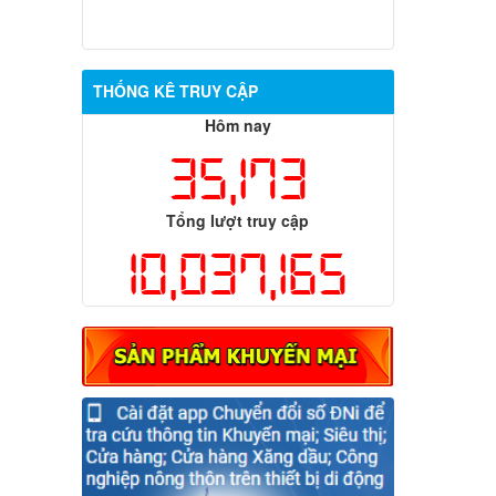
THỐNG KÊ TRUY CẬP
Hôm nay
35,173
Tổng lượt truy cập
10,037,165