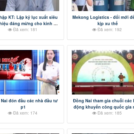
hập KT: Lập kỷ lục xuất siêu
Mekong Logistics - đổi mới đ
 hiệu đáng mừng cho kinh tế
kịp xu thế
Đã xem: 181
Đã xem: 192
Đồng Nai p3
Nai đón đầu các nhà đầu tư
Đồng Nai tham gia chuỗi các 
p1
động khuyến công quốc gia
Đã xem: 174
Đã xem: 185
2023 của Bộ Công thương tổ 
p1