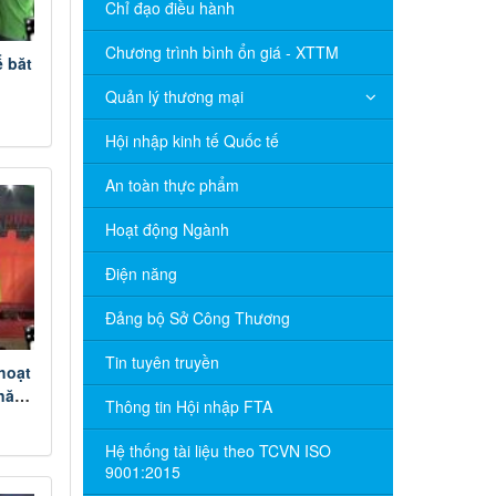
Chỉ đạo điều hành
Chương trình bình ổn giá - XTTM
ể băt
Quản lý thương mại
Hội nhập kinh tế Quốc tế
An toàn thực phẩm
Hoạt động Ngành
Điện năng
Đảng bộ Sở Công Thương
Tin tuyên truyền
hoạt
 năm
Thông tin Hội nhập FTA
chức
Hệ thống tài liệu theo TCVN ISO
9001:2015