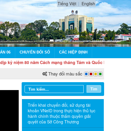
Tiếng Việt
English
ÁN 06
CHUYỂN ĐỔI SỐ
CÁC HIỆP ĐỊNH
ệm 80 năm Cách mạng tháng Tám và Quốc khánh 2/9
Thay đổi màu sắc
Tìm
Triển khai chuyển đổi, sử dụng tài
khoản VNeID trong thực hiện thủ tục
hành chính thuộc thẩm quyền giải
quyết của Sở Công Thương