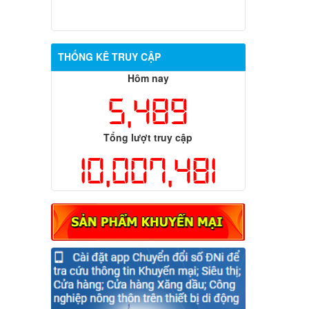
THỐNG KÊ TRUY CẬP
Hôm nay
5,489
Tổng lượt truy cập
10,007,481