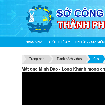
TRANG CHỦ
GIỚI THIỆU
TIN TỨC - SỰ KIỆN
▼
Trang nhất
Danh sách video
Clip
Mật ong Minh Đào - Long Khánh mong chờ