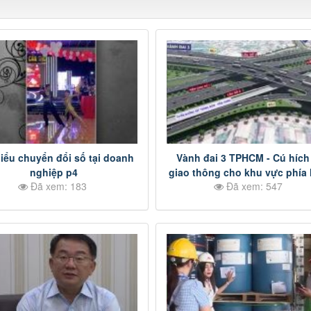
iểu chuyển đổi số tại doanh
Vành đai 3 TPHCM - Cú hích
nghiệp p4
giao thông cho khu vực phía
Đã xem: 183
Đã xem: 547
p3