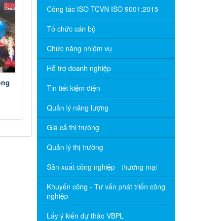
Công tác ISO TCVN ISO 9001:2015
Tổ chức cán bộ
Chức năng nhiệm vụ
Hỗ trợ doanh nghiệp
ồng
Tin tiết kiệm điện
Quản lý năng lượng
Giá cả thị trường
Quản lý thị trường
Sản xuất công nghiệp - thương mại
Khuyến công - Tư vấn phát triển công
nghiệp
Lấy ý kiến dự thảo VBPL