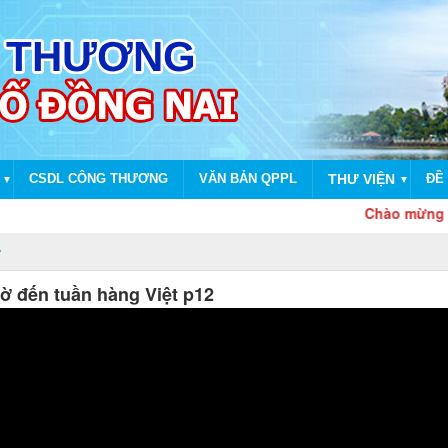
CSDL CÔNG THƯƠNG
VĂN BẢN QPPL
THƯ VIỆN
ĐỀ 
▼
▼
Chào mừng dịp kỷ ni
 đến tuần hàng Việt p12