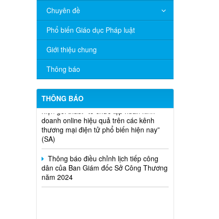
Chuyên đề
V/v đề nghị báo cáo hệ thống phân
phối, nhãn hiệu hàng hóa và hoạt động
mua bán khí trên địa bàn tỉnh năm 2025
Phổ biến Giáo dục Pháp luật
(nhắc lần 2).
Giới thiệu chung
Thông báo bán thanh lý tài sản công
theo hình thức chỉ định
Thông báo
Thông báo lựa chọn nhà thầu thực
hiện gói thầu: “tổ chức tập huấn kinh
THÔNG BÁO
doanh online hiệu quả trên các kênh
thương mại điện tử phổ biến hiện nay”
(SA)
Thông báo điều chỉnh lịch tiếp công
dân của Ban Giám đốc Sở Công Thương
năm 2024