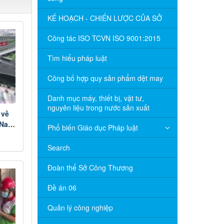
KẾ HOẠCH - CHIẾN LƯỢC CỦA SỞ
Công tác ISO TCVN ISO 9001:2015
Tìm hiểu pháp luật
Công bố hợp quy sản phẩm dệt may
Danh mục máy, thiết bị, vật tư,
nguyên liệu trong nước sản xuất
 về
 Nam
Phổ biến Giáo dục Pháp luật
Search
Đoàn thể Sở Công Thương
Đề án 06
Quản lý công nghiệp