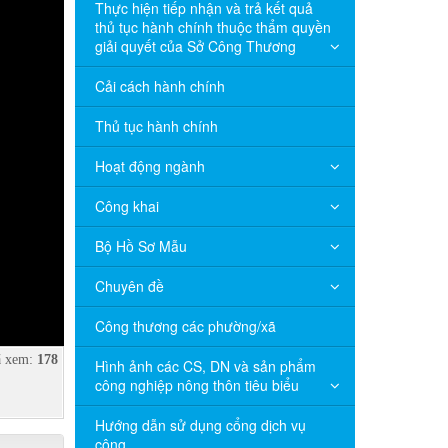
Thực hiện tiếp nhận và trả kết quả
thủ tục hành chính thuộc thẩm quyền
giải quyết của Sở Công Thương
Cải cách hành chính
Thủ tục hành chính
Hoạt động ngành
Công khai
Bộ Hồ Sơ Mẫu
Chuyên đề
Công thương các phường/xã
 xem:
178
Hình ảnh các CS, DN và sản phẩm
công nghiệp nông thôn tiêu biểu
Hướng dẫn sử dụng cổng dịch vụ
công