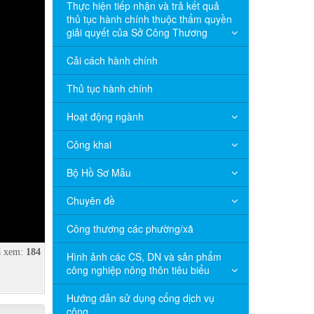
Thực hiện tiếp nhận và trả kết quả
thủ tục hành chính thuộc thẩm quyền
giải quyết của Sở Công Thương
Cải cách hành chính
Thủ tục hành chính
Hoạt động ngành
Công khai
Bộ Hồ Sơ Mẫu
Chuyên đề
Công thương các phường/xã
 xem:
184
Hình ảnh các CS, DN và sản phẩm
công nghiệp nông thôn tiêu biểu
Hướng dẫn sử dụng cổng dịch vụ
công