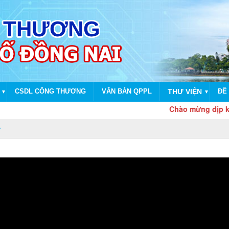
CSDL CÔNG THƯƠNG
VĂN BẢN QPPL
THƯ VIỆN
ĐỀ 
▼
▼
Chào mừng dịp kỷ niệm 8