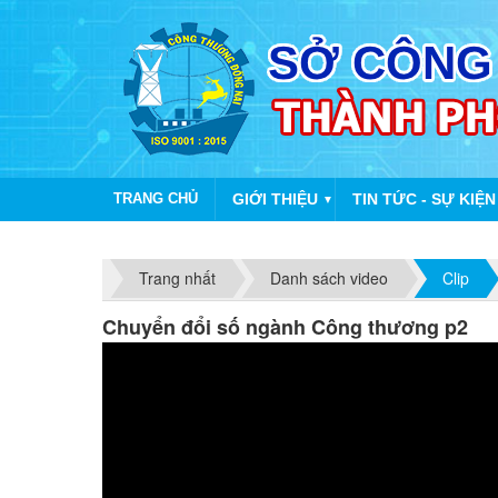
TRANG CHỦ
GIỚI THIỆU
TIN TỨC - SỰ KIỆN
▼
Trang nhất
Danh sách video
Clip
Chuyển đổi số ngành Công thương p2