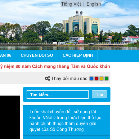
Tiếng Việt
English
ÁN 06
CHUYỂN ĐỔI SỐ
CÁC HIỆP ĐỊNH
0 năm Cách mạng tháng Tám và Quốc khánh 2/9
Thay đổi màu sắc
Tìm
Triển khai chuyển đổi, sử dụng tài
khoản VNeID trong thực hiện thủ tục
hành chính thuộc thẩm quyền giải
quyết của Sở Công Thương