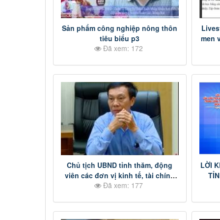
Sản phẩm công nghiệp nông thôn
Live
tiêu biểu p3
men v
Đã xem: 172
Chủ tịch UBND tỉnh thăm, động
LỜI 
viên các đơn vị kinh tế, tài chính
TỈ
Đã xem: 177
nhân dịp cuối năm p2
CÔN