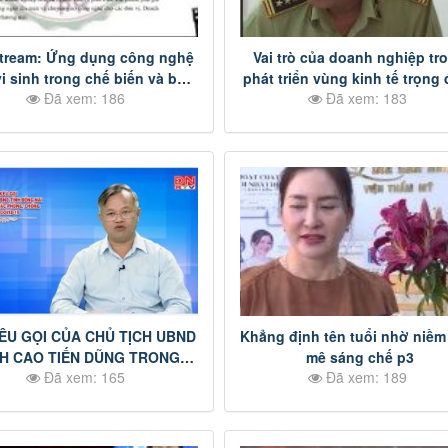
stream: Ứng dụng công nghệ
Vai trò của doanh nghiệp tr
i sinh trong chế biến và bảo
phát triển vùng kinh tế trọng
Đã xem: 186
Đã xem: 183
quản ớt tươi p1
phía Nam p6
KÊU GỌI CỦA CHỦ TỊCH UBND
Khẳng định tên tuổi nhờ niề
NH CAO TIẾN DŨNG TRONG
mê sáng chế p3
Đã xem: 165
Đã xem: 189
G TÁC PHÒNG CHỐNG DỊCH
COVID-19