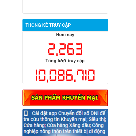
THỐNG KÊ TRUY CẬP
Hôm nay
2,263
Tổng lượt truy cập
10,086,710