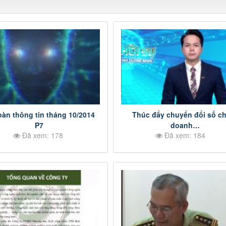
oàn thông tin tháng 10/2014
Thúc đẩy chuyển đổi số c
P7
doanh
Đã xem: 178
Đã xem: 184
nghiệp ngành Công Thươ