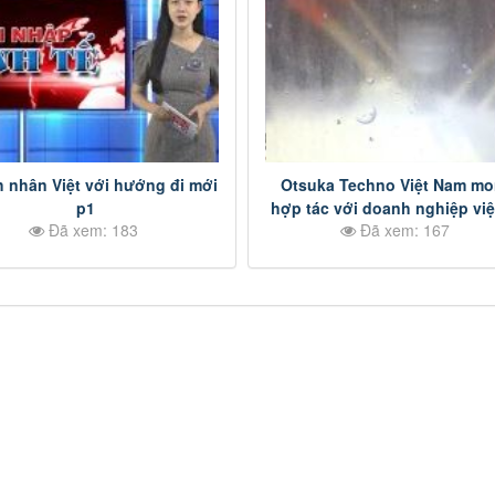
 nhân Việt với hướng đi mới
Otsuka Techno Việt Nam m
p1
hợp tác với doanh nghiệp việt
Đã xem: 183
Đã xem: 167
Đồng Nai p3