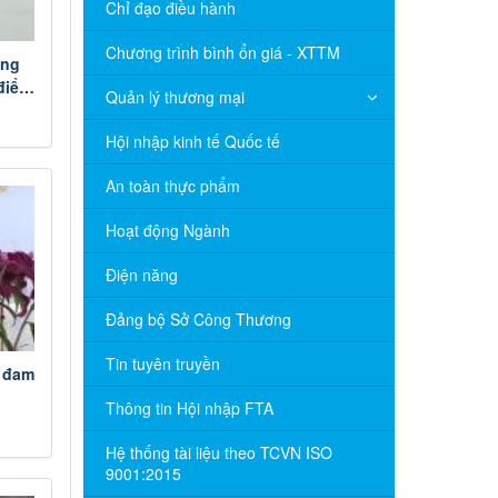
Chỉ đạo điều hành
Chương trình bình ổn giá - XTTM
ong
 điểm
Quản lý thương mại
Hội nhập kinh tế Quốc tế
An toàn thực phẩm
Hoạt động Ngành
Điện năng
Đảng bộ Sở Công Thương
Tin tuyên truyền
m đam
Thông tin Hội nhập FTA
Hệ thống tài liệu theo TCVN ISO
9001:2015